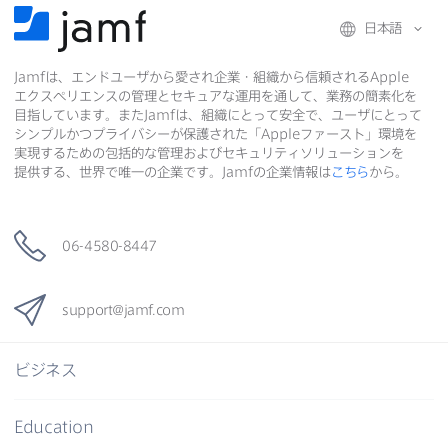
日本語
Jamf
は、​エンドユーザから​愛され企業・組織から​信頼される
Apple
エクスペリエンスの​管理と​セキュアな​運用を​通して、​業務の​簡素化を​
目指しています。​また
Jamf
は、​組織に​とって​安全で、​ユーザに​とって​
シンプルかつプライバシーが​保護された​「
Apple
ファースト」環境を​
実現する​ための​包括的な​管理および​セキュリティソリューションを​
提供する、​世界で​唯一の​企業です。
Jamf
の​企業情報は
こちら
から。
06-4580-8447
support
@
jamf
.
com
ビジネス
Education