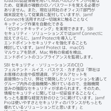
IDaaS
の​認証情報を​用いて
Mac
への​ログインが​可能な​
ため、​従業員が​複数の
ID
／パスワードを​覚える​必要が​
ありません。​また、​現在は​同社の​オフィス
IT
部門が​
端末設定を​して​従業員に​配付していますが、
Jamf
Connect
を​活用すれば​一切端末に​触る​ことなく​
キッティング作業を​自動化できる​
「ゼロタッチキッティング」を​実現できます。
SBI
セキュリティ・ソリューションズでは
Jamf Connect
に​
加えてさらに、
Jamf Protect
を​導入して​
エンドポイントセキュリティを​強化する​ことも​
検討しています。
Jamf Protect
は、
macOS
マルウェアを​防ぎ、
Mac
特有の​脅威を​検出、​
エンドポイントの​コンプライアンスを​監視します。
SBI
セキュリティ・ソリューションズの
CEO
フェルナンド・ルイス・バスケス・カオ
氏は​「弊社は​
お客様の​お金や​仮想通貨、​デジタルアセットを​
直接預かったり、​弊社で​開発した​ソリューションを​通して​
グループ内外の​金融機関へ​預けているので、​金融機関​
並みの​強固な​セキュリティが​求められます。​その​ため、​
情報セキュリティに​関しては​一切妥協する​ことなく、​
もっとも​重要な​経営方​針の​ひとつに​掲げています。
Jamf
Pro
は​使いやすさと​セキュリティの​バランスが​もっとも​
優れている​ソリューションだと​思います」と​