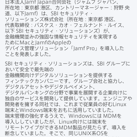
日本法人
Jamf Japan
合同会社​（ジャムフ
ジャパン、​
所在地：東京都
港区、​カントリーマネージ​ャー：狩野
央
道、以下
Jamf
）は、
SBI
セキュリティ・
ソリューションズ株式会社​（所​在地：東京都
港区、​
代表取締役：バスケス・カオ・フェルナンド・ルイス、​
以下
SBI
セキュリティ・ソリューションズ）が、​
金融機関​並みの​強固な​情報セキュリティを​実現する​
ために
Mac
と
Jamf
の
Apple
の​
デバイス管理ソリューション​「
Jamf Pro
」を​導入した​
ことを​発表しました。
SBI
セキュリティ・ソリューションズは、
SBI
グループに​
おいて​安全で​最先端の​
金融機関向けデジタルソリューションを​提供する​
フィンテックカンパニーです。​グループ会社と​協力し、​
デジタルアセットや​デジタルペイメント、​
デジタルバンキングの​分野で​事業を​展開する​企業向けに​
独自の​サービスを​開発して​提供しています。​エンジニアや​
開発者を​擁する​同社では、​これまで​従業員の​好む
Linux
端末と
Windows
端末を​おもに​活用していました。​
端末管理の​強化するうえで、
Windows
には
MDM
を​
導入ししていましたが、
Linux
向けには​端末を​
リモートワイプが​できる
MDM
製品が​見たらず、​導入を​
断念していました。​そこで、​同じ
UNIX
系
OS
を​