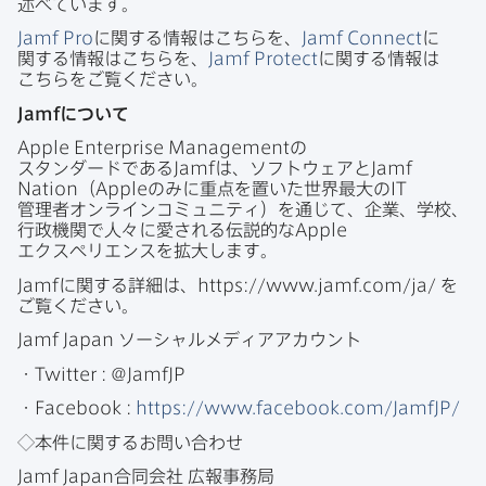
述べています。
Jamf Pro
に​関する​情報は​こちらを、
Jamf Connect
に​
関する​情報は​こちらを、
Jamf Protect
に​関する​情報は​
こちらを​ご覧ください。
Jamf
に​ついて
Apple Enterprise Management
の​
スタンダードである
Jamf
は、​ソフトウェアと
Jamf
Nation
（
Apple
のみに​重点を​置いた​世界最大の
IT
管理者オンラインコミュニティ）を​通じて、​企業、​学校、​
行政機関で​人々に​愛される​伝説的な
Apple
エクスペリエンスを​拡大します。
Jamf
に​関する​詳細は、
https
://
www
.
jamf
.
com
/
ja
/
を​
ご覧ください。
Jamf Japan
ソーシャルメディアアカウント
・
Twitter
:
@
JamfJP
・
Facebook
:
https
://
www
.
facebook
.
com
/
JamfJP
/
◇本件に​関する​お問い​合わせ
Jamf Japan
合同会社
広報事務局