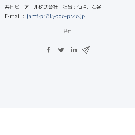
共同ピーアール株式会社
担当：仙場、石谷
E-mail
：
jamf-pr
@
kyodo-pr
.
co
.
jp
共有
F
T
L
メ
a
w
i
ー
c
i
n
ル
e
t
k
で
b
t
e
o
e
d
共
o
r
I
有
k
で
n
で
で
共
共
有
共
有
有