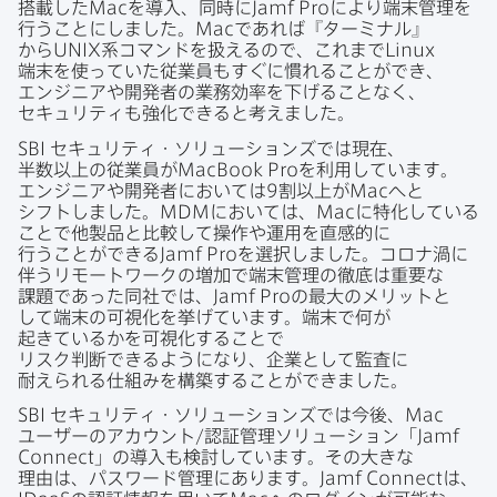
搭載した
Mac
を​導入、​同時に
Jamf Pro
に​より​端末管理を​
行うことにしました。
Mac
で​あれば​『ターミナル』
から
UNIX
系コマンドを​扱えるので、​これまで
Linux
端末を​使っていた​従業員も​すぐに​慣れる​ことができ、​
エンジニアや​開発者の​業務効率を​下げる​ことなく、​
セキュリティも​強化できると​考えました。
SBI
セキュリティ・ソリューションズでは​現在、​
半数以上の​従業員が
MacBook Pro
を​利用しています。​
エンジニアや​開発者に​おいては
9
割以上が
Mac
へと​
シフトしました。
MDM
に​おいては、
Mac
に​特化している​
ことで​他製品と​比較して​操作や​運用を​直感的に​
行うことができる
Jamf Pro
を​選択しました。​コロナ渦に​
伴うリモートワークの​増加で​端末管理の​徹底は​重要な​
課題であった​同社では、
Jamf Pro
の​最大の​メリットと​
して​端末の​可視化を​挙げています。​端末で​何が​
起きているかを​可視化する​ことで​
リスク判断できるようになり、​企業と​して​監査に​
耐えられる​仕組みを​構築する​ことができました。
SBI
セキュリティ・ソリューションズでは​今後、
Mac
ユーザーの​アカウント/認証管理ソリューション​「
Jamf
Connect
」の​導入も​検討しています。​その​大きな​
理由は、​パスワード管理に​あります。
Jamf Connect
は、