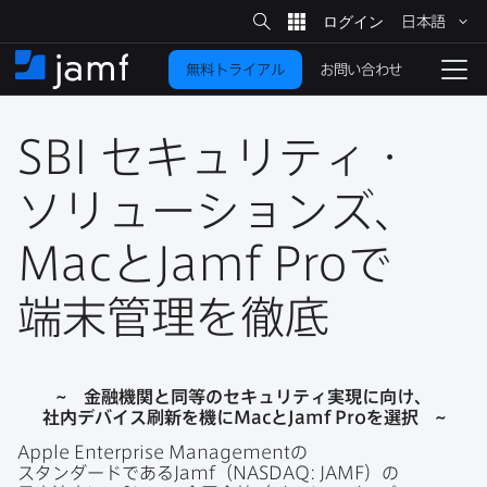
サ
日本語
イ
メ
ト
検
イ
索
お問い合わせ
無料トライアル
ン
ホ
ナ
コ
ー
ビ
ン
ム
ゲ
テ
SBI
セキュリティ・
ー
ン
シ
ツ
ョ
ソリューションズ、
に
ン
を
Mac
と
Jamf Pro
で​
移
動
切
り
端末管理を​徹底
替
え
る
~
金融機関と​同等の​セキュリティ実現に​向け、​
社内デバイス刷新を​機に
Mac
と
Jamf Pro
を​選択
~
Apple Enterprise Management
の​
スタンダードである
Jamf
（
NASDAQ
:
JAMF
）の​