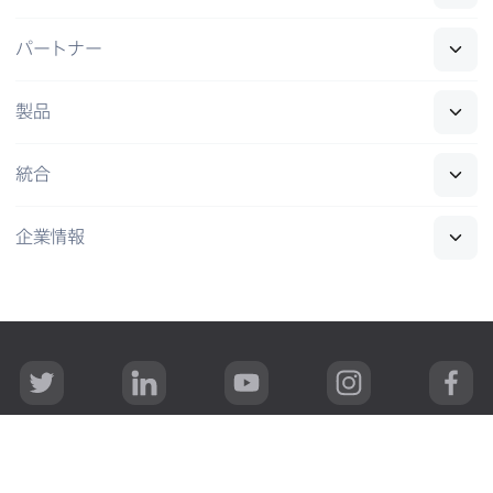
パートナー
製品
統合
企業情報
T
L
Y
I
F
w
i
o
n
a
i
n
u
s
c
t
k
T
t
e
t
e
u
a
b
Copyright
プライバシー
利用規約
セキュリティ
e
d
b
g
o
r
I
e
r
o