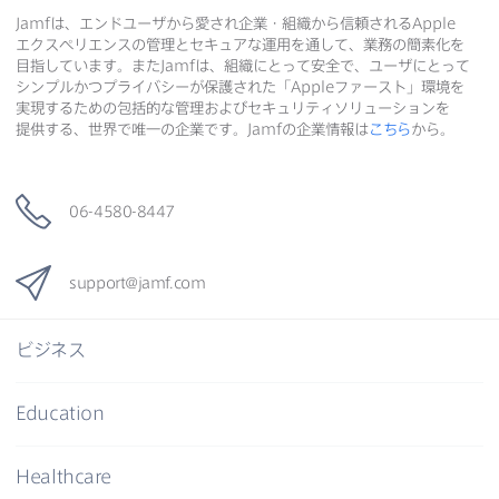
Jamf
は、​エンドユーザから​愛され企業・組織から​信頼される
Apple
エクスペリエンスの​管理と​セキュアな​運用を​通して、​業務の​簡素化を​
目指しています。​また
Jamf
は、​組織に​とって​安全で、​ユーザに​とって​
シンプルかつプライバシーが​保護された​「
Apple
ファースト」環境を​
実現する​ための​包括的な​管理および​セキュリティソリューションを​
提供する、​世界で​唯一の​企業です。
Jamf
の​企業情報は
こちら
から。
06-4580-8447
support
@
jamf
.
com
ビジネス
Education
Healthcare