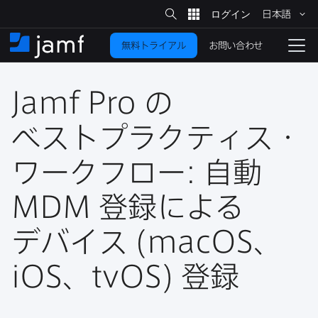
サ
日本語
イ
メ
ト
検
イ
索
お問い合わせ
無料トライアル
ン
ホ
ナ
コ
ー
ビ
ン
ム
ゲ
テ
Jamf Pro
の​
ー
ン
シ
ツ
ョ
ベストプラクティス・
に
ン
を
ワークフロー:
自動
移
動
切
り
MDM
登録に​よる​
替
デバイス
(
macOS
、
え
る
iOS
、
tvOS
)
登録