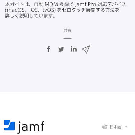
本ガイドは、​自動
MDM
登録で
Jamf Pro
対応デバイス
(
macOS
、
iOS
、
tvOS
)
を​ゼロタッチ展開する​方​法を​
詳しく​説明しています。
共有
F
T
L
メ
a
w
i
ー
c
i
n
ル
e
t
k
で
b
t
e
o
e
d
共
o
r
I
有
k
で
n
で
で
共
共
有
共
有
有
日本語