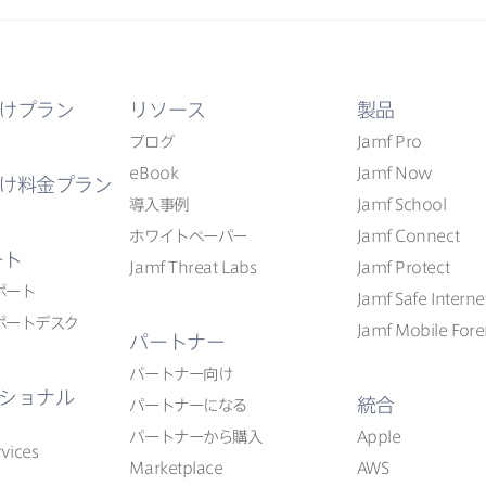
けプラン
リソース
製品
ブログ
Jamf Pro
eBook
Jamf Now
け料金プラン
導入事例
Jamf School
ホワイトペーパー
Jamf Connect
ート
Jamf Threat Labs
Jamf Protect
ポート
Jamf Safe Interne
ポートデスク
Jamf Mobile Fore
パートナー
パートナー向け
ショナル
統合
パートナーに​なる
パートナーから​購入
Apple
vices
Marketplace
AWS