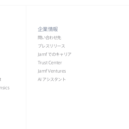
企業情報
問い​合わせ先
プレスリリース
Jamf
での​​キャリア
Trust Center
Jamf Ventures
t
AI
アシスタント
nsics