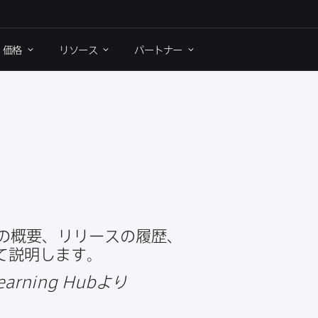
価格
リソース
パートナー
の​概要、​リリースの​履歴、​
いて​説明します。
earning Hub
より​