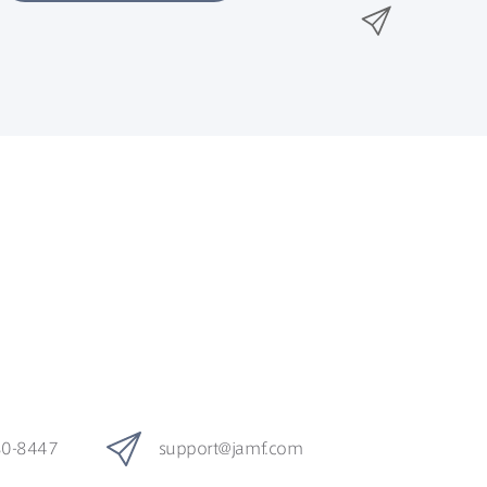
n
メ
k
e
k
ー
で
r
e
ル
で
d
で
共
I
有
共
n
共
有
で
有
共
有
80-8447
support
@
jamf
.
com