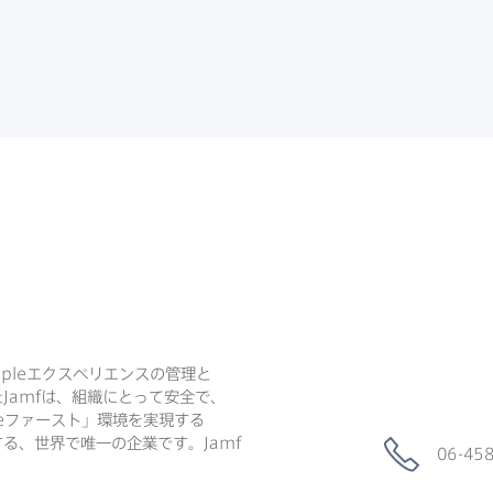
ple
エクスペリエンスの​管理と​
た
Jamf
は、​組織に​とって​安全で、​
e
ファースト」環境を​実現する​
る、​世界で​唯一の​企業です。
Jamf
06-45