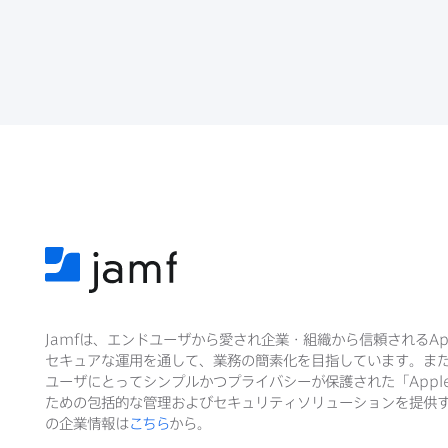
Jamf
は、​エンドユーザから​愛され企業・組織から​信頼される
Ap
セキュアな​運用を​通して、​業務の​簡素化を​目指しています。​ま
ユーザに​とって​シンプルかつプライバシーが​保護された​「
Appl
ための​包括的な​管理および​セキュリティソリューションを​提供す
の​企業情報は
こちら
から。