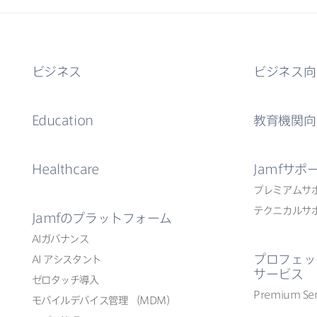
ビジネス
ビジネス向
Education
教育機関向
Healthcare
Jamf
サポ
プレミアムサ
テクニカルサ
Jamf
の​プラットフォーム
AI
ガバナンス
プロフェッ
AI
アシスタント
サービス
ゼロタッチ導入
Premium Ser
モバイルデバイス管理
（
MDM
）