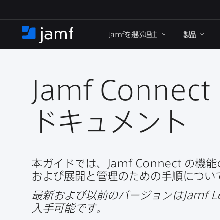
メ
イ
Jamf
を​選ぶ理由
製品
ン
ホ
コ
ー
ン
ム
テ
ン
Jamf Connect
ツ
に
ドキュメント
移
動
本ガイドでは、
Jamf Connect
の​機能
および​展開と​管理の​ための​手順に​つ
最新および​以前の​バージ​ョンは
Jamf L
入手可能です。