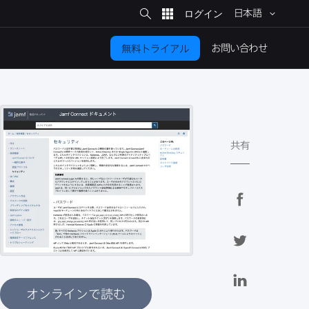
サ
イ
日本語
ト
検
索
お問い​合わせ
無料トライアル
共有
F
a
c
T
e
w
b
i
L
o
t
i
オンラインで読む
o
t