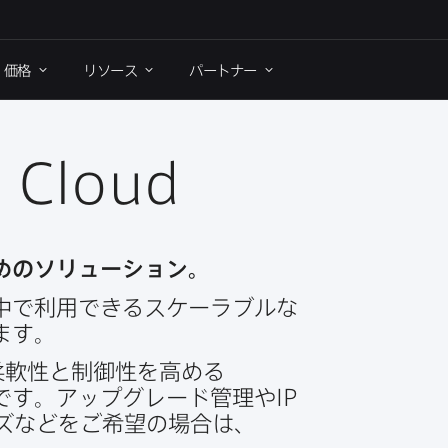
価格
リソース
パートナー
 Cloud
ための​ソリューション。
中で​利用できる​スケーラブルな​
ます。
柔軟性と​制御性を​高める​
す。​アップグレード管理や
IP
ズなどを​ご希望の​場合は、​