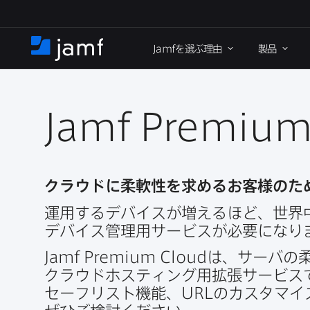
メ
イ
Jamf
を​選ぶ理由
製品
ン
ホ
コ
ー
ン
ム
テ
ン
Jamf Premium
ツ
に
移
動
クラウドに​柔軟性を​求める​お客様の​
運用する​デバイスが​増える​ほど、​世界
デバイス管理用サービスが​必要に​なり
Jamf Premium Cloud
は、​サーバの​
クラウドホスティング用拡張サービスで
セーフリスト機能、
URL
の​カスタマイ