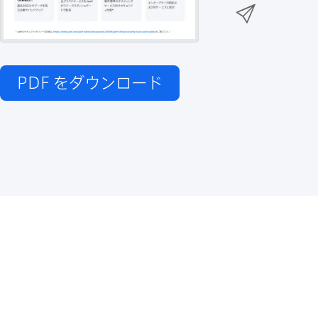
n
メ
k
e
k
ー
で
r
e
ル
で
d
で
共
I
PDF
をダウンロード
有
共
n
共
有
で
有
共
有