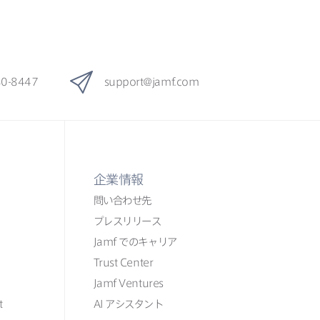
80-8447
support
@
jamf
.
com
企業情報
問い​合わせ先
プレスリリース
Jamf
での​​キャリア
Trust Center
Jamf Ventures
t
AI
アシスタント