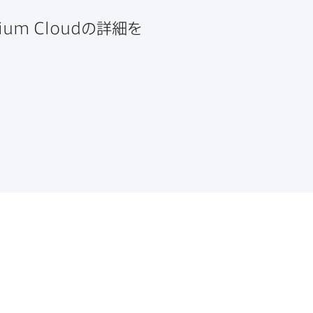
ium Cloud
の​詳細を​