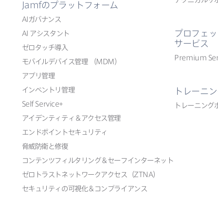
Jamf
の​プラットフォーム
AI
ガバナンス
プロフェッ
AI
アシスタント
サービス
ゼロタッチ導入
Premium Ser
モバイルデバイス管理
（
MDM
）
アプリ管理
インベントリ管理
トレーニン
Self Service
+
トレーニング
アイデンティティ＆アクセス管理
エンドポイントセキュリティ
脅威防衛と​修復
コンテンツフィルタリング＆セーフインターネット
ゼロトラストネットワークアクセス​（
ZTNA
）
セキュリティの​可視化＆コンプライアンス