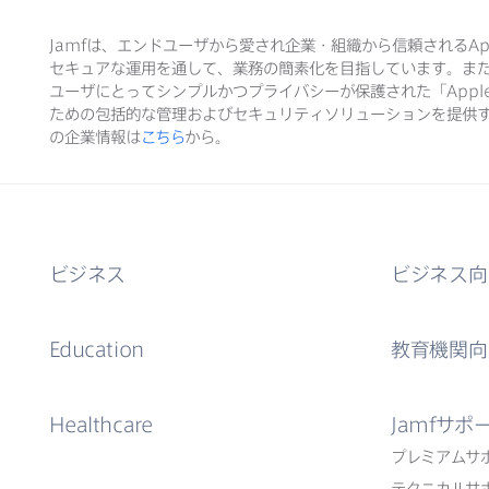
Jamf
は、​エンドユーザから​愛され企業・組織から​信頼される
Ap
セキュアな​運用を​通して、​業務の​簡素化を​目指しています。​ま
ユーザに​とって​シンプルかつプライバシーが​保護された​「
Appl
ための​包括的な​管理および​セキュリティソリューションを​提供す
の​企業情報は
こちら
から。
ビジネス
ビジネス向
Education
教育機関向
Healthcare
Jamf
サポ
プレミアムサ
テクニカルサ