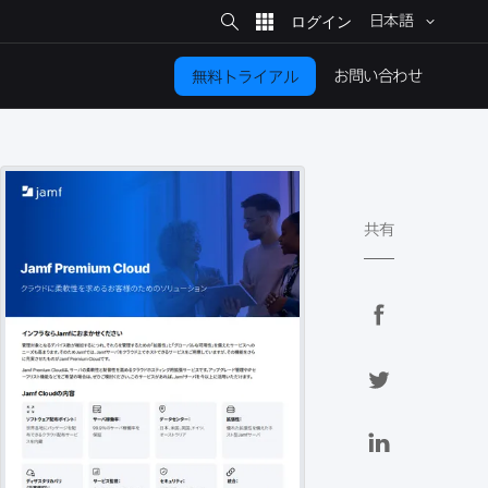
サ
イ
日本語
ト
検
索
お問い​合わせ
無料トライアル
共有
F
a
c
T
e
w
b
i
L
o
t
i
o
t