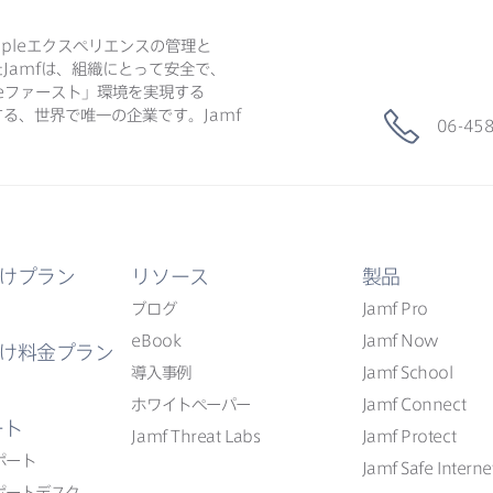
ple
エクスペリエンスの​管理と​
た
Jamf
は、​組織に​とって​安全で、​
e
ファースト」環境を​実現する​
る、​世界で​唯一の​企業です。
Jamf
06-45
けプラン
リソース
製品
ブログ
Jamf Pro
eBook
Jamf Now
け料金プラン
導入事例
Jamf School
ホワイトペーパー
Jamf Connect
ート
Jamf Threat Labs
Jamf Protect
ポート
Jamf Safe Interne
ポートデスク