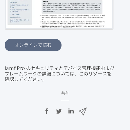
オンラインで読む
Jamf Pro
の​セキュリティと​デバイス管理機能および​
フレームワークの​詳細に​ついては、​この​リソースを​
確認してください。
共有
F
T
L
メ
a
w
i
ー
c
i
n
ル
e
t
k
で