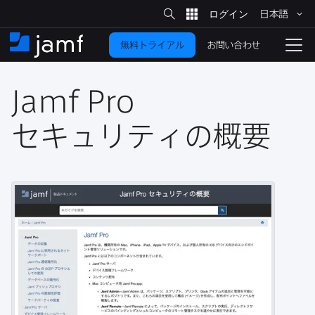
サ
日本語
イ
メ
ト
検
イ
索
お問い合わせ
無料トライアル
ン
ホ
ナ
コ
ー
ビ
ン
ム
ゲ
テ
Jamf Pro
ー
ン
シ
ツ
ョ
セキュリティの​概要
に
ン
を
移
動
切
り
替
え
る