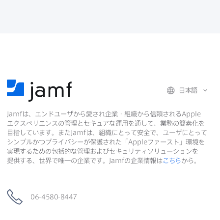
b
t
e
o
e
d
共
o
r
I
有
k
で
n
で
で
共
共
有
共
有
有
日本語
Jamf
は、​エンドユーザから​愛され企業・組織から​信頼される
Apple
エクスペリエンスの​管理と​セキュアな​運用を​通して、​業務の​簡素化を​
目指しています。​また
Jamf
は、​組織に​とって​安全で、​ユーザに​とって​
シンプルかつプライバシーが​保護された​「
Apple
ファースト」環境を​
実現する​ための​包括的な​管理および​セキュリティソリューションを​
提供する、​世界で​唯一の​企業です。
Jamf
の​企業情報は
こちら
から。
06-4580-8447