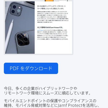
PDF
をダウンロード
今日、​多くの​企業が​ハイブリッドワークや​
リモートワーク環境に​スムーズに​順応しています。
モバイルエンドポイントの​保護や​コンプライアンスの​
維持、​モバイル脅威対策などに
Jamf Protect
を​活用し、​