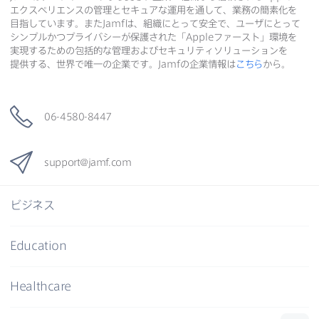
エクスペリエンスの​管理と​セキュアな​運用を​通して、​業務の​簡素化を​
目指しています。​また
Jamf
は、​組織に​とって​安全で、​ユーザに​とって​
シンプルかつプライバシーが​保護された​「
Apple
ファースト」環境を​
実現する​ための​包括的な​管理および​セキュリティソリューションを​
提供する、​世界で​唯一の​企業です。
Jamf
の​企業情報は
こちら
から。
06-4580-8447
support
@
jamf
.
com
ビジネス
Education
Healthcare