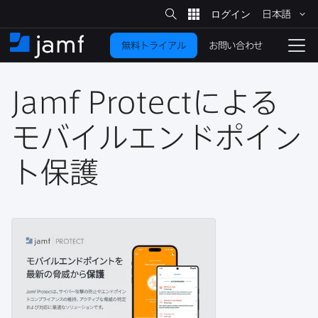
サ
日本語
イ
メ
ト
検
イ
索
お問い合わせ
無料トライアル
ン
ホ
ナ
コ
ー
ビ
ン
ム
ゲ
テ
Jamf Protect
に​よる​
ー
ン
シ
ツ
ョ
モバイルエンドポイン
に
ン
を
ト保護
移
動
切
り
替
え
る