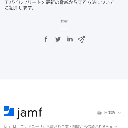
モバイルフリートを​最新の​脅威から​守る​方​法に​ついて​
ご紹介します。
共有
F
T
L
メ
a
w
i
ー
c
i
n
ル
e
t
k
で
b
t
e
o
e
d
共
o
r
I
有
k
で
n
で
で
共
共
有
共
有
有
日本語
Jamf
は、​エンドユーザから​愛され企業・組織から​信頼される
Apple