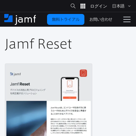
サ
日本語
イ
メ
ト
検
イ
索
お問い合わせ
無料トライアル
ン
ホ
ナ
コ
ー
ビ
ン
ム
ゲ
テ
Jamf Reset
ー
ン
シ
ツ
ョ
に
ン
を
移
動
切
り
替
え
る