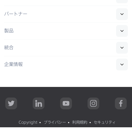
パートナー
製品
統合
企業情報
T
L
Y
I
F
w
i
o
n
a
i
n
u
s
c
t
k
T
t
e
t
e
u
a
b
Copyright
プライバシー
利用規約
セキュリティ
e
d
b
g
o
r
I
e
r
o