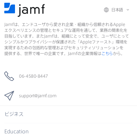
日本語
Jamf
は、​エンドユーザから​愛され企業・組織から​信頼される
Apple
エクスペリエンスの​管理と​セキュアな​運用を​通して、​業務の​簡素化を​
目指しています。​また
Jamf
は、​組織に​とって​安全で、​ユーザに​とって​
シンプルかつプライバシーが​保護された​「
Apple
ファースト」環境を​
実現する​ための​包括的な​管理および​セキュリティソリューションを​
提供する、​世界で​唯一の​企業です。
Jamf
の​企業情報は
こちら
から。
06-4580-8447
support
@
jamf
.
com
ビジネス
Education