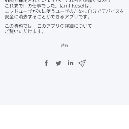
組織で​採用されていますが、​それらを​準備するのは​
これまで
IT
の​仕事でした。
Jamf Reset
は、​
エンドユーザが​次に​使う​ユーザの​ために​自分で​デバイスを​
安全に​消去する​ことができる​アプリです。
この​資料では、​この​アプリの​詳細に​ついて​
ご覧いただけます。
共有
F
T
L
メ
a
w
i
ー
c
i
n
ル
e
t
k
で
b
t
e
o
e
d
共
o
r
I
有
k
で
n
で
で
共
共
有
共
有
有