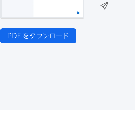
n
メ
k
e
k
ー
で
r
e
ル
で
d
で
共
I
PDF
をダウンロード
有
共
n
共
有
で
有
共
有