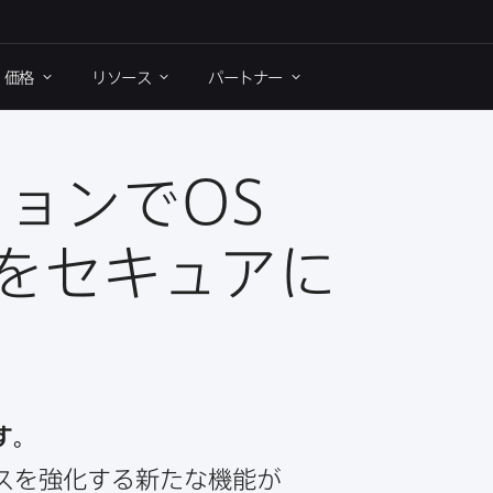
価格
リソース
パートナー
ションで
OS
​セキュアに​
す。
を​強化する​新たな​機能が​