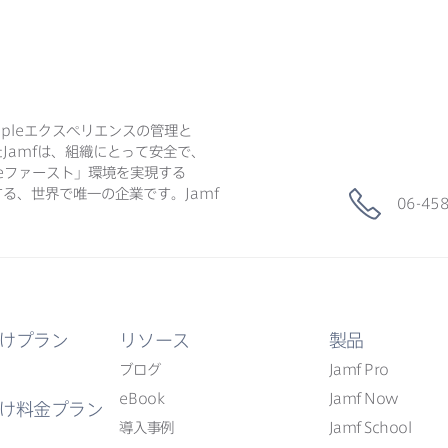
ple
エクスペリエンスの​管理と​
た
Jamf
は、​組織に​とって​安全で、​
e
ファースト」環境を​実現する​
る、​世界で​唯一の​企業です。
Jamf
06-45
けプラン
リソース
製品
ブログ
Jamf Pro
eBook
Jamf Now
け料金プラン
導入事例
Jamf School