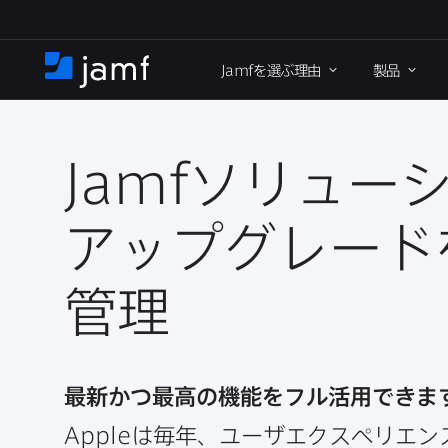
メ
イ
Jamf
を​選ぶ理由
製品
ン
ホ
コ
ー
ン
ム
テ
ン
Jamf
ソリュー
ツ
に
アップグレードを
移
動
管理
最新かつ​最高の​機能を​フル活用できま
Apple
は​毎年、​ユーザエクスペリエンス