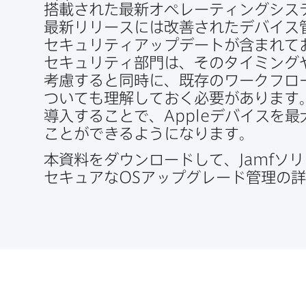
搭載された​最新オペレーティングシステ
最新リリースには​改善された​デバイス管
セキュリティアップデートが​含まれて
セキュリティ部門は、​その​タイミングや
考慮すると​同時に、​既存の​ワークフロー
ついても​理解しておく​必要が​あります。
導入する​ことで、
Apple
デバイスを​最
ことができるようになります。
本資料を​ダウンロードして、
Jamf
ソリ
セキュアな
OS
アップグレード管理の​詳