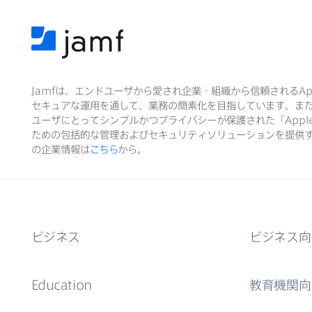
Jamf
は、​エンドユーザから​愛され企業・組織から​信頼される
Ap
セキュアな​運用を​通して、​業務の​簡素化を​目指しています。​ま
ユーザに​とって​シンプルかつプライバシーが​保護された​「
Appl
ための​包括的な​管理および​セキュリティソリューションを​提供す
の​企業情報は
こちら
から。
ビジネス
ビジネス向
Education
教育機関向