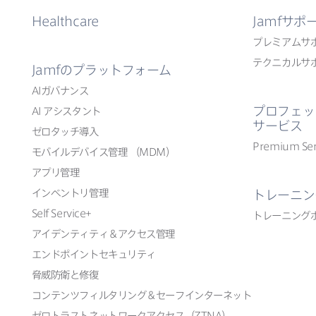
Healthcare
Jamf
サポ
プレミアムサ
テクニカルサ
Jamf
の​プラットフォーム
AI
ガバナンス
プロフェッ
AI
アシスタント
サービス
ゼロタッチ導入
Premium Ser
モバイルデバイス管理
（
MDM
）
アプリ管理
インベントリ管理
トレーニン
Self Service
+
トレーニング
アイデンティティ＆アクセス管理
エンドポイントセキュリティ
脅威防衛と​修復
コンテンツフィルタリング＆セーフインターネット
ゼロトラストネットワークアクセス​（
ZTNA
）