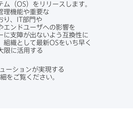
ム​（
OS
）を​リリースします。​
理機能や​重要な​
おり、
IT
部​門や​
​エンドユーザへの​影響を​
に​支障が​出ないよう​互換性に​
​組織と​して​最新
OS
を​いち早く​
大限に​活用する​
ューションが​実現する​
細を​ご覧ください。