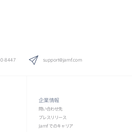
80-8447
support
@
jamf
.
com
企業情報
問い​合わせ先
プレスリリース
Jamf
での​​キャリア