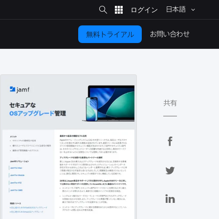
サ
イ
日本語
ト
検
索
お問い​合わせ
無料トライアル
共有
F
a
c
T
e
w
b
i
L
o
t
i
o
t