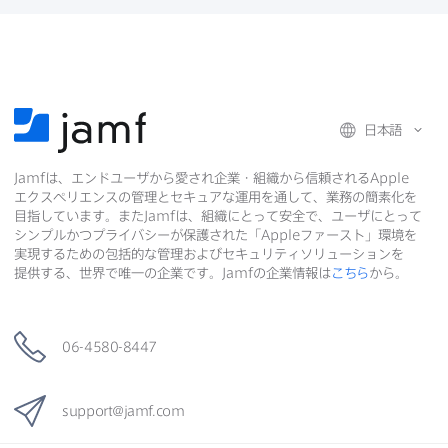
で
で
共
共
有
共
有
有
日本語
Jamf
は、​エンドユーザから​愛され企業・組織から​信頼される
Apple
エクスペリエンスの​管理と​セキュアな​運用を​通して、​業務の​簡素化を​
目指しています。​また
Jamf
は、​組織に​とって​安全で、​ユーザに​とって​
シンプルかつプライバシーが​保護された​「
Apple
ファースト」環境を​
実現する​ための​包括的な​管理および​セキュリティソリューションを​
提供する、​世界で​唯一の​企業です。
Jamf
の​企業情報は
こちら
から。
06-4580-8447
support
@
jamf
.
com