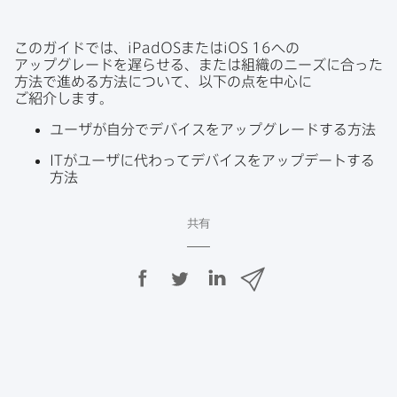
この​ガイドでは、
iPadOS
または
iOS 16
への​
アップグレードを​遅らせる、​または​組織の​ニーズに​合った​
方​法で​進める​方​法に​ついて、​以下の​点を​中心に​
ご紹介します。
ユーザが​自分で​デバイスを​アップグレードする​方​法
IT
が​ユーザに​代わって​デバイスを​アップデートする​
方​法
共有
F
T
L
メ
a
w
i
ー
c
i
n
ル
e
t
k
で
b
t
e
o
e
d
共
o
r
I
有
k
で
n