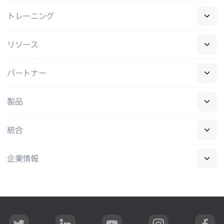
トレーニング
リソース
パートナー
製品
統合
企業情報
T
L
Y
I
F