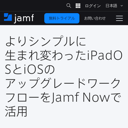
サ
日本語
イ
メ
ト
検
イ
索
お問い合わせ
無料トライアル
ン
ホ
ナ
コ
ー
ビ
ン
ム
ゲ
テ
より​シンプルに​
ー
ン
シ
ツ
ョ
生まれ変わった
iPadO
に
ン
を
S
と
iOS
の​
移
動
切
り
アップグレードワーク
替
フローを
Jamf Now
で​
え
る
活用