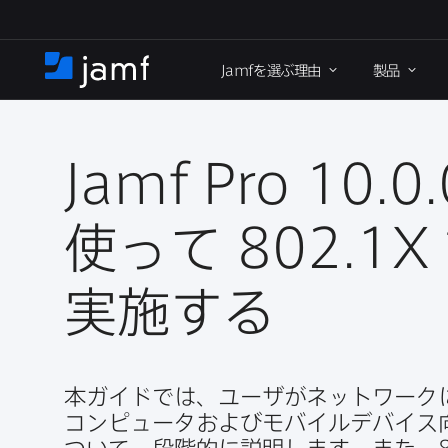
メ
イ
Jamf
を​選ぶ理由
製品
ン
ホ
コ
ー
ン
ム
テ
ン
Jamf Pro 10
.
0
.
ツ
に
使って
802
.
1X
移
動
実施する
本ガイドでは、​ユーザが​ネットワークに
コンピュータおよび​モバイルデバイス