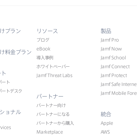
けプラン
リソース
製品
ブログ
Jamf Pro
eBook
Jamf Now
け料金プラン
導入事例
Jamf School
ホワイトペーパー
Jamf Connect
ート
Jamf Threat Labs
Jamf Protect
ポート
Jamf Safe Interne
ポートデスク
Jamf Mobile Fore
パートナー
パートナー向け
ショナル
統合
パートナーに​なる
パートナーから​購入
Apple
vices
Marketplace
AWS