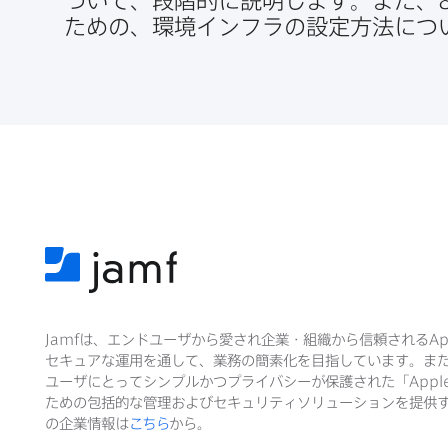
ついて、​段階的に​説明します。​また、
ための、​環境インフラの​設定方​法に​
Jamf
は、​エンドユーザから​愛され企業・組織から​信頼される
Ap
セキュアな​運用を​通して、​業務の​簡素化を​目指しています。​ま
ユーザに​とって​シンプルかつプライバシーが​保護された​「
Appl
ための​包括的な​管理および​セキュリティソリューションを​提供す
の​企業情報は
こちら
から。