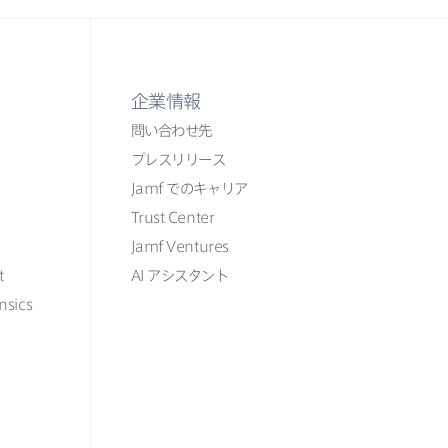
企業情報
問い​合わせ先
プレスリリース
Jamf
での​​キャリア
Trust Center
Jamf Ventures
t
AI
アシスタント
nsics