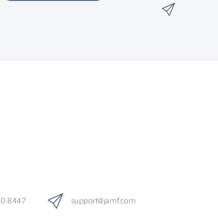
n
メ
k
e
k
ー
で
r
e
ル
で
d
で
共
I
有
共
n
共
有
で
有
共
有
80-8447
support
@
jamf
.
com