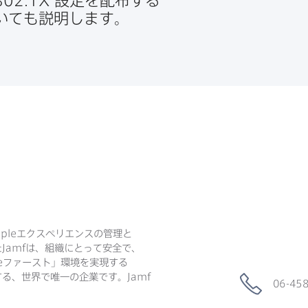
802
.
1X
設定を​配布する​
ついても​説明します。
ple
エクスペリエンスの​管理と​
た
Jamf
は、​組織に​とって​安全で、​
e
ファースト」環境を​実現する​
る、​世界で​唯一の​企業です。
Jamf
06-45