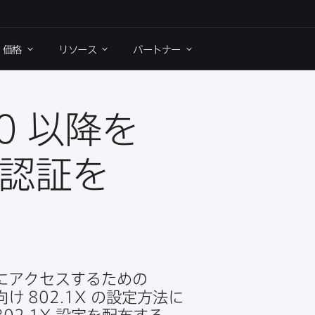
価格
リソース
パートナー
0
以降を​
認証を​
​アクセスする​ための​
向け
802
.
1X
の​設定方​法に​