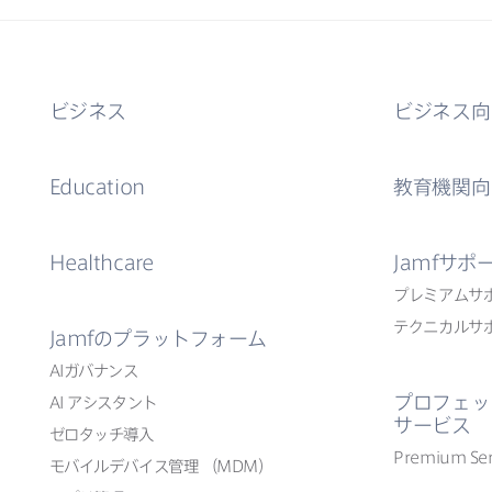
ビジネス
ビジネス向
Education
教育機関向
Healthcare
Jamf
サポ
プレミアムサ
テクニカルサ
Jamf
の​プラットフォーム
AI
ガバナンス
プロフェッ
AI
アシスタント
サービス
ゼロタッチ導入
Premium Ser
モバイルデバイス管理
（
MDM
）