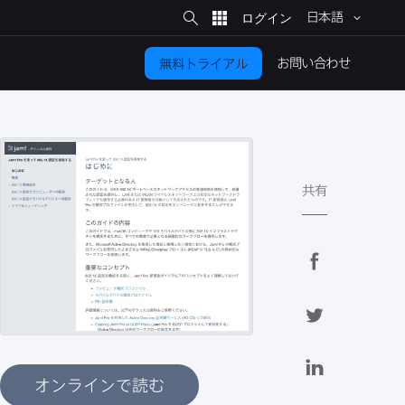
サ
イ
日本語
ト
検
索
お問い​合わせ
無料トライアル
共有
F
a
c
T
e
w
b
i
L
o
t
i
オンラインで読む
o
t