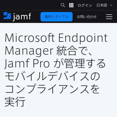
サ
日本語
イ
メ
ト
検
イ
索
お問い合わせ
無料トライアル
ン
ホ
ナ
コ
ー
ビ
ン
ム
ゲ
テ
Microsoft Endpoint
ー
ン
シ
ツ
ョ
Manager
統合で、
に
ン
を
Jamf Pro
が​管理する​
移
動
切
り
モバイルデバイスの​
替
コンプライアンスを​
え
る
実行