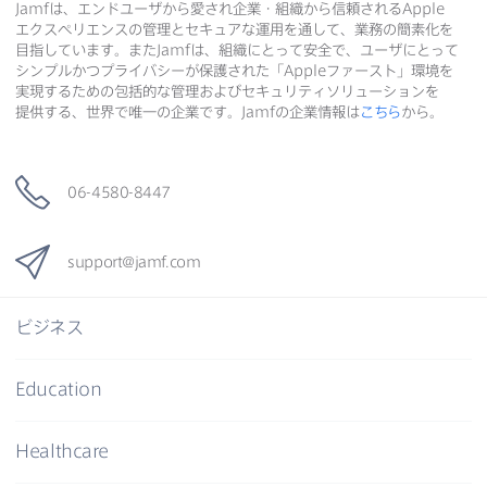
Jamf
は、​エンドユーザから​愛され企業・組織から​信頼される
Apple
エクスペリエンスの​管理と​セキュアな​運用を​通して、​業務の​簡素化を​
目指しています。​また
Jamf
は、​組織に​とって​安全で、​ユーザに​とって​
シンプルかつプライバシーが​保護された​「
Apple
ファースト」環境を​
実現する​ための​包括的な​管理および​セキュリティソリューションを​
提供する、​世界で​唯一の​企業です。
Jamf
の​企業情報は
こちら
から。
06-4580-8447
support
@
jamf
.
com
ビジネス
Education
Healthcare