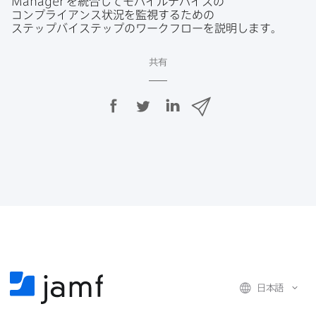
Manager
を​統合して​モバイルデバイスの​
コンプライアンス状況を​監視する​ための​
ステップバイステップの​ワークフローを​説明します。
共有
F
T
L
メ
a
w
i
ー
c
i
n
ル
e
t
k
で
b
t
e
o
e
d
共
o
r
I
有
k
で
n
で
で
共
共
有
共
有
有
日本語