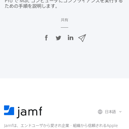
Pro
で
Mac
コンピュータに​コンプライアンスを​実行する​
ための​手順を​説明します。
共有
F
T
L
メ
a
w
i
ー
c
i
n
ル
e
t
k
で
b
t
e
o
e
d
共
o
r
I
有
k
で
n
で
で
共
共
有
共
有
有
日本語
Jamf
は、​エンドユーザから​愛され企業・組織から​信頼される
Apple