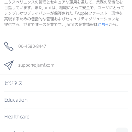
エクスペリエンスの​管理と​セキュアな​運用を​通して、​業務の​簡素化を​
目指しています。​また
Jamf
は、​組織に​とって​安全で、​ユーザに​とって​
シンプルかつプライバシーが​保護された​「
Apple
ファースト」環境を​
実現する​ための​包括的な​管理および​セキュリティソリューションを​
提供する、​世界で​唯一の​企業です。
Jamf
の​企業情報は
こちら
から。
06-4580-8447
support
@
jamf
.
com
ビジネス
Education
Healthcare