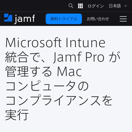
サ
日本語
イ
メ
ト
検
イ
索
お問い合わせ
無料トライアル
ン
ホ
ナ
コ
ー
ビ
ン
ム
ゲ
テ
Microsoft Intune
ー
ン
シ
ツ
ョ
統合で、
Jamf Pro
が​
に
ン
を
管理する
Mac
移
動
切
り
コンピュータの​
替
コンプライアンスを​
え
る
実行