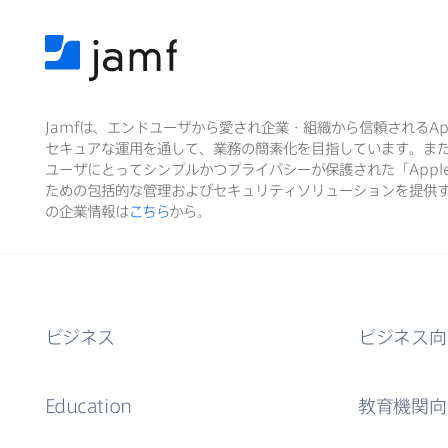
Jamf
は、​エンドユーザから​愛され企業・組織から​信頼される
Ap
セキュアな​運用を​通して、​業務の​簡素化を​目指しています。​ま
ユーザに​とって​シンプルかつプライバシーが​保護された​「
Appl
ための​包括的な​管理および​セキュリティソリューションを​提供す
の​企業情報は
こちら
から。
ビジネス
ビジネス向
Education
教育機関向