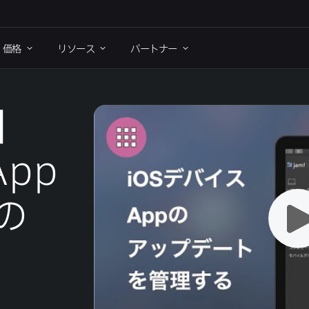
価格
リソース
パートナー
】
App
​