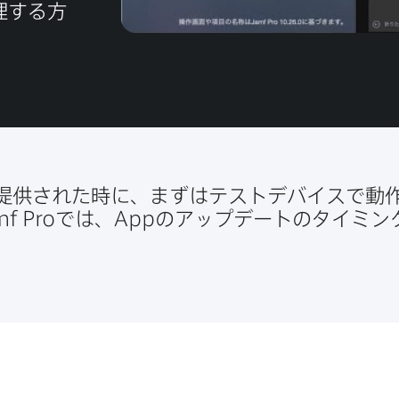
する​方​
​提供された​時に、​まずは​テストデバイスで​動
mf Pro
では、
App
の​アップデートの​タイミング