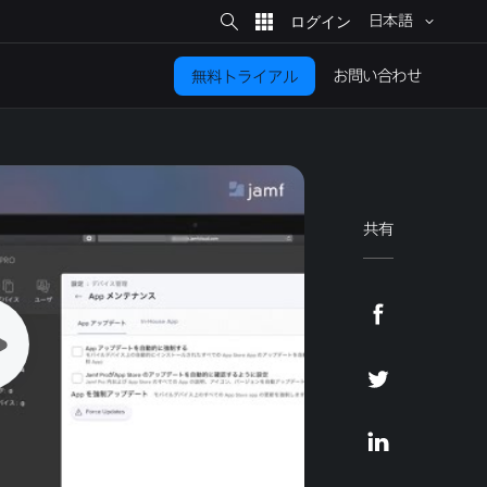
サ
イ
日本語
ト
検
索
お問い​合わせ
無料トライアル
共有
F
a
c
T
e
w
b
i
L
o
t
i
o
t