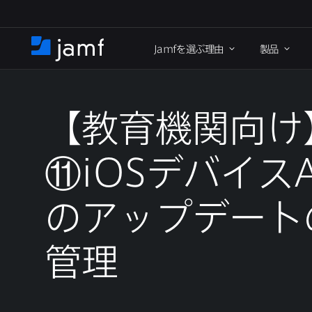
メ
イ
Jamf
を​選ぶ理由
製品
ン
ホ
コ
ー
ン
ム
テ
ン
【教育機関向け
ツ
に
⑪
iOS
デバイス
移
動
の​アップデートの
管理