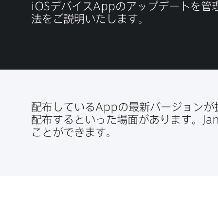
iOS
デバイス
App
の​アップデートを​管理
法を​ご説明いたします。
配布している
App
の​最新バージ​ョンが
配布すると​いった​場面が​あります。
Ja
ことができます。