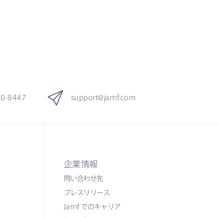
80-8447
support
@
jamf
.
com
企業情報
問い​合わせ先
プレスリリース
Jamf
での​​キャリア