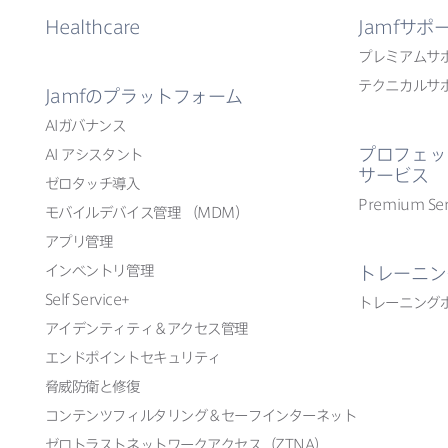
Healthcare
Jamf
サポ
プレミアムサ
テクニカルサ
Jamf
の​プラットフォーム
AI
ガバナンス
プロフェッ
AI
アシスタント
サービス
ゼロタッチ導入
Premium Ser
モバイルデバイス管理
（
MDM
）
アプリ管理
インベントリ管理
トレーニン
Self Service
+
トレーニング
アイデンティティ＆アクセス管理
エンドポイントセキュリティ
脅威防衛と​修復
コンテンツフィルタリング＆セーフインターネット
ゼロトラストネットワークアクセス​（
ZTNA
）