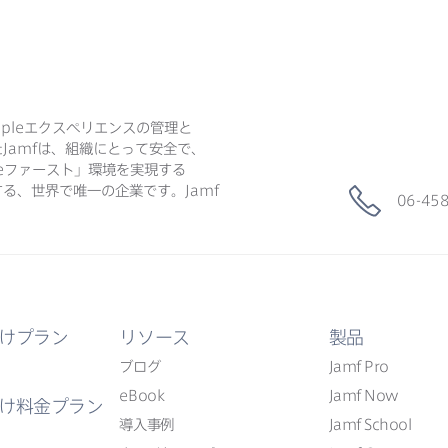
ple
エクスペリエンスの​管理と​
た
Jamf
は、​組織に​とって​安全で、​
e
ファースト」環境を​実現する​
る、​世界で​唯一の​企業です。
Jamf
06-45
けプラン
リソース
製品
ブログ
Jamf Pro
eBook
Jamf Now
け料金プラン
導入事例
Jamf School