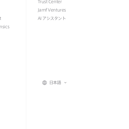
Trust Center
Jamf Ventures
t
AI
アシスタント
nsics
日本語