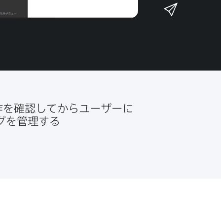
n
メ
k
e
k
ー
で
r
e
ル
で
d
で
共
I
有
共
n
共
有
で
有
共
作を​確認してから​ユーザーに​
有
を​管理する​