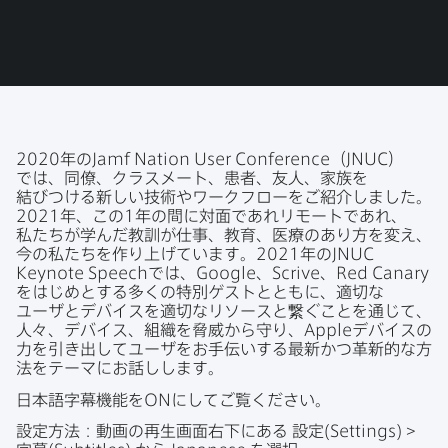
o
r
I
有
k
で
n
で
で
共
共
有
共
有
有
2020
年の
Jamf Nation User Conference
（
JNUC
）
では、​同僚、​クラスメート、​患者、​友人、​家族を​
結びつける​新しい​技術や​ワークフローを​ご紹介しました。
2021
年、​この
1
年の​間に​対面であれリモートであれ、​
私たちが​学んだ​教訓が​仕事、​教育、​医療の​あり方を​変え、​
今の​私たちを​作り上げています。
2021
年の
JNUC
Keynote Speech
では、
Google
、
Scrive
、
Red Canary
を​はじめと​する​多くの​特別ゲストとともに、​適切な​
ユーザと​デバイスを​適切な​リソースと​繋ぐ​ことを​通じて、​
人々、​デバイス、​組織を​脅威から​守り、
Apple
デバイスの​
力を​引き出して​ユーザを​お手伝いする​最新かつ​革新的な​方​
法を​テーマに​お話しします。
日本語字幕機能を
ON
に​して​ご覧ください。
設定方​法：動画の​再生画面右下に​ある
設定(
Settings
)
>