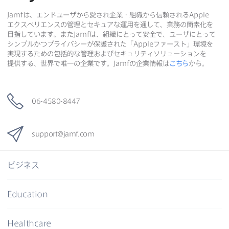
Jamf
は、​エンドユーザから​愛され企業・組織から​信頼される
Apple
エクスペリエンスの​管理と​セキュアな​運用を​通して、​業務の​簡素化を​
目指しています。​また
Jamf
は、​組織に​とって​安全で、​ユーザに​とって​
シンプルかつプライバシーが​保護された​「
Apple
ファースト」環境を​
実現する​ための​包括的な​管理および​セキュリティソリューションを​
提供する、​世界で​唯一の​企業です。
Jamf
の​企業情報は
こちら
から。
06-4580-8447
support
@
jamf
.
com
ビジネス
Education
Healthcare