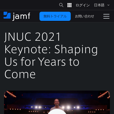
サ
日本語
イ
メ
ト
検
イ
索
お問い合わせ
無料トライアル
ン
ホ
ナ
コ
ー
ビ
ン
ム
ゲ
テ
JNUC 2021
ー
ン
シ
ツ
ョ
Keynote
:
Shaping
に
ン
を
Us for Years to
移
動
切
り
Come
替
え
る