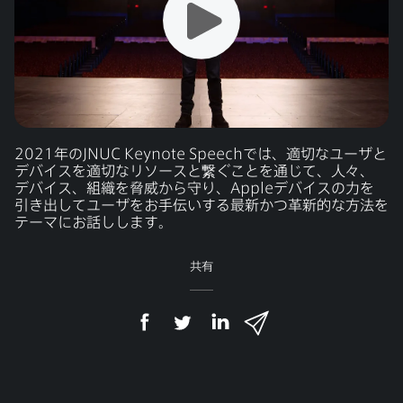
2021
年の
JNUC Keynote Speech
では、​適切な​ユーザと​
デバイスを​適切な​リソースと​繋ぐ​ことを​通じて、​人々、​
デバイス、​組織を​脅威から​守り、
Apple
デバイスの​力を​
引き出して​ユーザを​お手伝いする​最新かつ​革新的な​方​法を​
テーマに​お話しします。
共有
F
T
L
メ
a
w
i
ー
c
i
n
ル
e
t
k
で
b
t
e
o
e
d
共