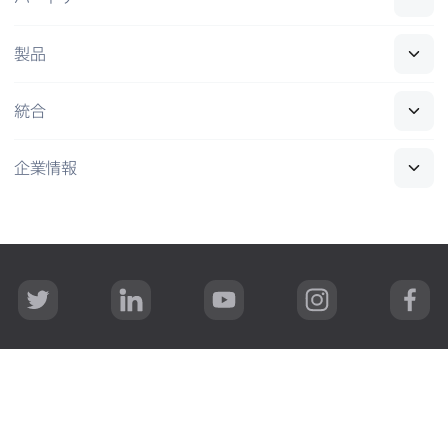
製品
統合
企業情報
T
L
Y
I
F
w
i
o
n
a
i
n
u
s
c
t
k
T
t
e
t
e
u
a
b
Copyright
プライバシー
利用規約
セキュリティ
e
d
b
g
o
r
I
e
r
o
n
a
k
All contents
©
copyright 2002-2026 Jamf
.
無断転載禁止
m