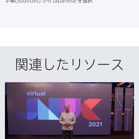
字幕(
Subtitles
)
から
Japanese
を​選択
関連したリソース