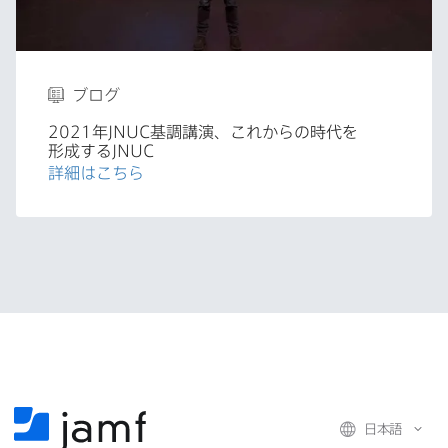
ブログ
2021
年
JNUC
基調講演、​これからの​時代を​
形成する
JNUC
詳細は​こちら
日本語