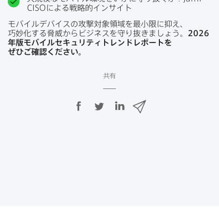
CISO
に​よる​戦略的インサイト
モバイルデバイスの​攻撃対象領域を​最小限に​抑え、​
巧妙化する​脅威から​ビジネスを​守り​抜きましょう。
2026
年版モバイルセキュリティトレンドレポートを​
ぜひご確認ください。
共有
F
T
L
メ
a
w
i
ー
c
i
n
ル
e
t
k
で
b
t
e
o
e
d
共
o
r
I
有
k
で
n
で
で
共
共
有
共
有
有