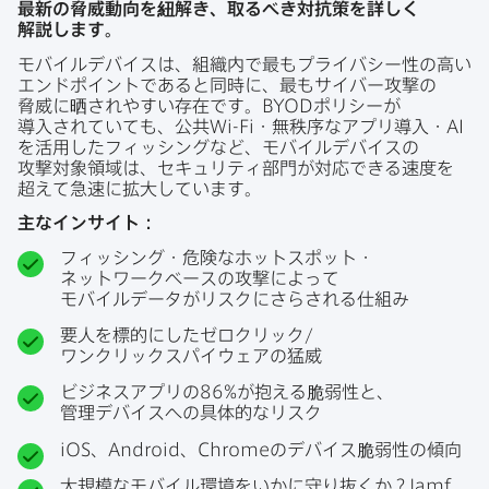
最新の​脅威動向を​紐解き、​取るべき対抗策を​詳しく​
解説します。
モバイルデバイスは、​組織内で​最も​プライバ​シー性の​高い​
エンドポイントであると​同時に、​最も​サイバー攻撃の​
脅威に​晒されやすい​存在です。
BYOD
ポリシーが​
導入されていても、​公共
Wi-Fi
・無秩序な​アプリ導入・
AI
を​活用した​フィッシングなど、​モバイルデバイスの​
攻撃対象領域は、​セキュリティ部門が​対応できる​速度を​
超えて​急速に​拡大しています。
主な​インサイト：
フィッシング・危険な​ホットスポット・
ネットワークベースの​攻撃に​よって​
モバイルデータが​リスクに​さらされる​仕組み
要人を​標的に​したゼロクリック/
ワンクリックスパイウェアの​猛威
ビジネスアプリの
86
%が​抱える​脆弱性と、​
管理デバイスへの​具体的なリスク
iOS
、
Android
、
Chrome
の​デバイス​脆弱性の​傾向
大規模な​モバイル環境を​いかに​守り抜くか？
Jamf