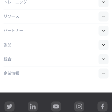
トレーニング
リソース
パートナー
製品
統合
企業情報
T
L
Y
I
F
w
i
o
n
a