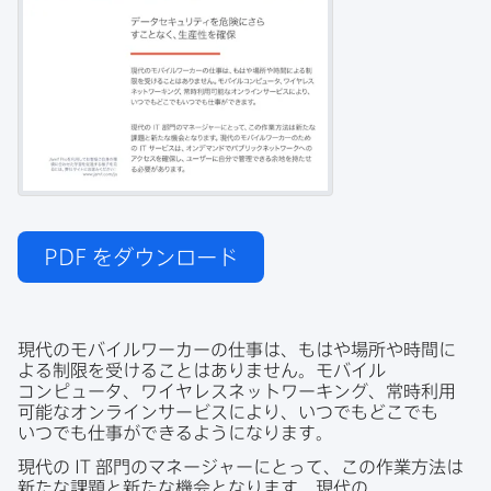
PDF
をダウンロード
現代の​モバイルワーカーの​仕事は、もは​や​場所や​時間に​
よる​制限を​受ける​ことは​ありません。​モバイル​
コンピュータ、​ワイヤレスネットワーキング、​常時利用​
可能な​オンラインサービスに​より、​いつでも​どこでも​
いつでも​仕事が​できるようになります。
現代の
IT
部門の​マネージャーに​とって、​この​作業方​法は​
新たな​課題と​新たな​機会と​なります。​現代の​