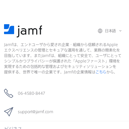
共
共
有
共
有
有
日本語
Jamf
は、​エンドユーザから​愛され企業・組織から​信頼される
Apple
エクスペリエンスの​管理と​セキュアな​運用を​通して、​業務の​簡素化を​
目指しています。​また
Jamf
は、​組織に​とって​安全で、​ユーザに​とって​
シンプルかつプライバシーが​保護された​「
Apple
ファースト」環境を​
実現する​ための​包括的な​管理および​セキュリティソリューションを​
提供する、​世界で​唯一の​企業です。
Jamf
の​企業情報は
こちら
から。
06-4580-8447
support
@
jamf
.
com