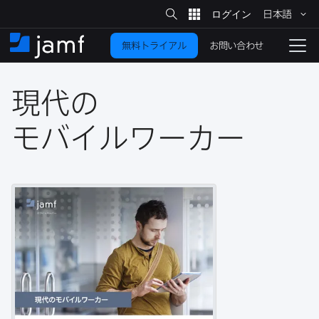
サ
日本語
イ
メ
ト
検
イ
索
お問い合わせ
無料トライアル
ン
ホ
ナ
コ
ー
ビ
ン
ム
ゲ
テ
現代の​
ー
ン
シ
ツ
ョ
モバイルワーカー
に
ン
を
移
動
切
り
替
え
る