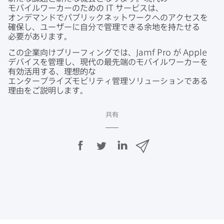
モバイルワーカーの​ための
IT
サービスは、​
オンデマンドで​パブリックネットワークへの​アクセスを​
確保し、​ユーザーに​自分で​管理できる​余地を​持たせる​
必要が​あります。
この​企業向けブリーフィングでは、
Jamf Pro
が
Apple
デバイスを​管理し、​現代の​最先端の​モバイルワーカーを​
有効活用する、​理想的な​
エンタープライズモビリティ管理ソリューションである​
理由を​ご説明します。
共有
F
T
L
メ
a
w
i
ー
c
i
n
ル
e
t
k
で
b
t
e
o
e
d
共
o
r
I
有
k
で
n
で
で