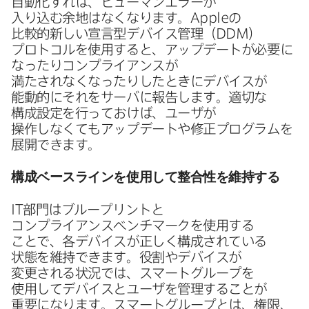
自動化すれば、​ヒューマンエラーが​
入り込む余地は​なくなります。
Apple
の​
比較的新しい​宣言型デバイス管理​（
DDM
）​
プロトコルを​使用すると、​アップデートが​必要に​
なったり​コンプライアンスが​
満たされなくなったりした​ときに​デバイスが​
能動的に​それを​サーバに​報告します。​適切な​
構成設定を​行っておけば、​ユーザが​
操作しなくても​アップデートや​修正プログラムを​
展開できます。
構成ベースラインを​使用して​整合性を​維持する
IT
部門は​ブループリントと​
コンプライアンスベンチマークを​使用する​
ことで、​各デバイスが​正しく​構成されている​
状態を​維持できます。​役割や​デバイスが​
変更される​状況では、​スマートグループを​
使用して​デバイスと​ユーザを​管理する​ことが​
重要に​なります。​スマートグループとは、​権限、​