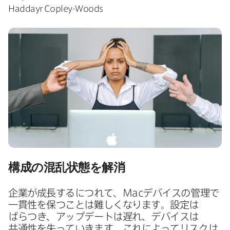
Haddayr Copley-Woods
構成の​混乱状態を​解消
企業が​成長するに​つれて、
Mac
デバイスの​管理で​
一貫性を​保つことは​難しくなります。​設定は​
ばらつき、​アップデートは​遅れ、​デバイスは​
共通性を​失っていきます。​これに​よってリスクは​