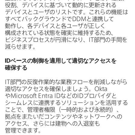
役割、​デバイスに​基づいて​動的に​更新される​
デバイスと​ユーザの​リストです。​これらの​機能は​
すべて​バック​グラウンドで
DDM
と​連携して​
動作し、​各デバイスと​各ユーザが​正しく​
構成されている​状態を​確実に​維持する​ため、​
ビジネスプロセスが​円滑に​なり、
IT
部門の​手間を​
減らせます。
ID
ベースの​制御を​適用して​適切な​アクセスを​
確保する
IT
部門の​反復作業的な​業務フローを​削減しながら​
適切な​アクセスを​確保しましょう。
Okta
や
Microsoft Entra ID
などの
ID
プロバイダと​
シームレスに​連携する​ソリューションを​活用する​
ことで、​管理者権限​（一時的および​永続的）、​
拠点を​またいだコンテンツや​ネットワークへの​
アクセス、​さらには​建物への​入退室も​
管理できます。