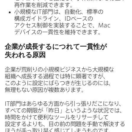
再作業を​削減できます。
小規模な
IT
部門は、​自動化、​標準の​
構成ガイドライン、
ID
ベースの​
アクセス制御を​実装する​ことで、
Mac
デバイスの​一貫性を​維持できます。
企業が​成長するに​つれて​一貫性が​
失われる​原因
企業が​荒削りの​小規模ビジネスから​大規模な​
組織へ​成長する​過程では​特に​顕著ですが、​
このように​設定に​ばらつきが​生じるのには、​
無理も​ない​原因が​複数あります。
IT
部門は​あらゆる​方​面から​引っ張りだこに​なり、​
すべての​期限が​「昨日」と​いうような​状況では、​
時間を​かけて​便利な​ツールを​リサーチして​
設定するよりも、​目の前の​問題を​手動で​解決する​
ほうが​手っ取り早く​感じてしまう​ものです。