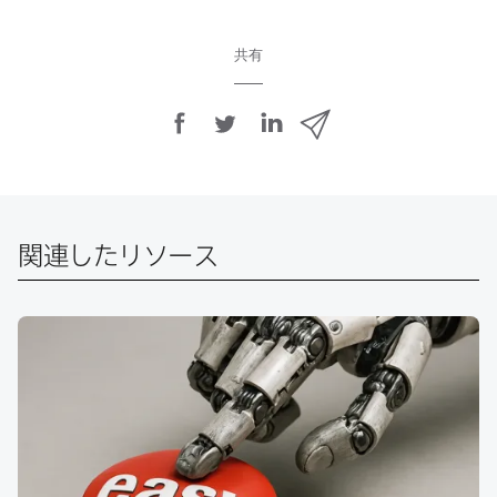
共有
F
T
L
メ
a
w
i
ー
c
i
n
ル
e
t
k
で
b
t
e
o
e
d
共
関連したリソース
o
r
I
有
k
で
n
で
で
共
共
有
共
有
有