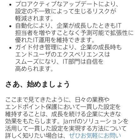
プロアクティブな​アップデートに​より、​
設定の​不一致に​よって​生じる​リスクが​
軽減されます。
自動化に​より、​企業が​成長した​ときも
IT
担当者を​増やす​ことなく​予測可能で​拡張性に​
優れた
IT
運用を​維持できます。
ガイド付き管理に​より、​企業の​成長時も​
エンドユーザの​エクスペリエンスは​
スムーズに​なり、
IT
部門は​自信を​
高められます。
さあ、​始めましょう
ここまで​見てきたように、​日々の​業務や​
エンドポイント保護に​おいて​一貫した​設定を​
維持する​ことは、​成長を​続ける​企業に​大きな​
効果を​もたらします。
Jamf
の​ソリューションを​
活用して​一貫した​設定を​実現する​方​法に​ついて​
詳しく​知りたい​場合は、
ぜ​ひお気軽に​お問い​