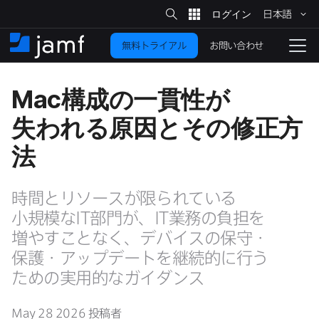
サ
日本語
イ
メ
ト
検
イ
索
お問い合わせ
無料トライアル
ン
ホ
ナ
コ
ー
ビ
ン
ム
ゲ
Mac
構成の​一貫性が​
テ
ー
ン
シ
失われる​原因と​その​修正方​
ツ
ョ
に
ン
法
を
移
動
切
時間と​リソースが​限られている​
り
小規模な
IT
部​門が、
IT
業務の​負担を​
替
増やす​ことなく、​デバイスの​保守・
え
る
保護・アップデートを​継続的に​行う​
ための​実用的な​ガイダンス
May 28 2026
投稿者