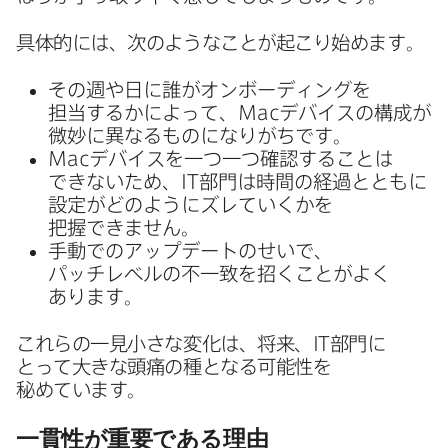
具体的には、​次のような​ことが​起こり​始めます。
その​週や​日に​誰が​オンボーディングを​
担当するかに​よって、
Mac
デバイスの​構成が​
微妙に​異なる​ものに​なりがちです。
Mac
デバイスを​一つ​一つ​確認する​ことは​
できないため、
IT
部門は​時間の​経過とともに​
設定が​どのように​ズレていくかを​
把握できません。
手動での​アップデートの​せいで、​
パッチレベルの​不一致を​招く​ことが​よく​
あります。
これらの​一見​小さな​変化は、​将来、
IT
部門に​
とって​大きな​頭痛の​種と​なる​可能性を​
秘めています。
一貫性が​重要である​理由