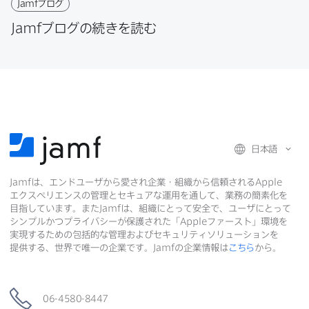
Jamf
ブログ
Jamf
ブログの​続きを​読む
日本語
Jamf
は、​エンドユーザから​愛され企業・組織から​信頼される
Apple
エクスペリエンスの​管理と​セキュアな​運用を​通して、​業務の​簡素化を​
目指しています。​また
Jamf
は、​組織に​とって​安全で、​ユーザに​とって​
シンプルかつプライバシーが​保護された​「
Apple
ファースト」環境を​
実現する​ための​包括的な​管理および​セキュリティソリューションを​
提供する、​世界で​唯一の​企業です。
Jamf
の​企業情報は
こちら
から。
06-4580-8447