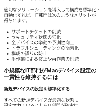
適切な​ソリューションを​導入して​構成を​標準化・​
自動化すれば、
IT
部門は​次のような​メリットが​
得られます。
サポートチケットの​削減
セキュリティ状態の​強化
全デ​バイスの​挙動の​予測性向上
トラブルシューティングの​簡素化
構成の​誤りの​防止
手作業に​よる​修正や​再作業の​削減
小規模な
IT
部門が
Mac
デバイス設定の​
一貫性を​維持するには
新規デバイスの​設定を​標準化する
すべての​新規デバイスが​最適な​状態に​
設定されている​ことを
IT
部門が​確実に​