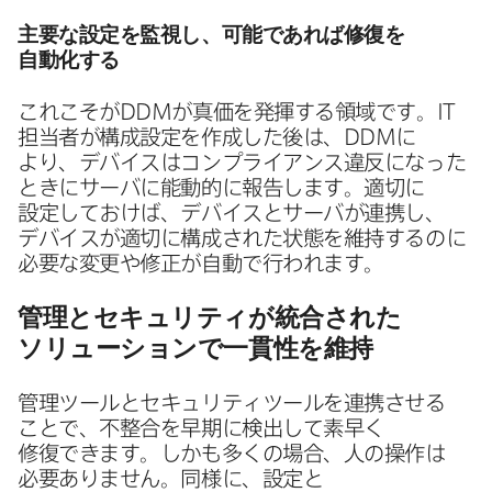
主要な​設定を​監視し、​可能で​あれば​修復を​
自動化する
これこそが
DDM
が​真価を​発揮する​領域です。
IT
担当者が​構成設定を​作成した後は、
DDM
に​
より、​デバイスは​コンプライアンス違反に​なった​
ときに​サーバに​能動的に​報告します。​適切に​
設定しておけば、​デバイスと​サーバが​連携し、​
デバイスが​適切に​構成された​状態を​維持するのに​
必要な​変更や​修正が​自動で​行われます。
管理と​セキュリティが​統合された​
ソリューションで​一貫性を​維持
管理ツールと​セキュリティツールを​連携させる​
ことで、​不整合を​早期に​検出して​素早く​
修復できます。​しかも​多くの​場合、​人の​操作は​
必要ありません。​同様に、​設定と​