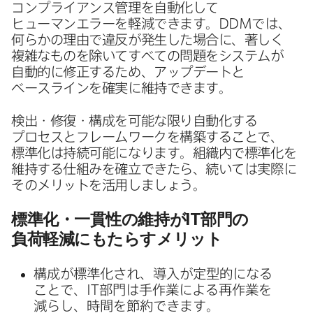
コンプライアンス管理を​自動化して​
ヒューマンエラーを​軽減できます。
DDM
では、​
何らかの​理由で​違反が​発生した​場合に、​著しく​
複雑な​ものを​除いて​すべての​問題を​システムが​
自動的に​修正する​ため、​アップデートと​
ベースラインを​確実に​維持できます。
検出・修復・構成を​可能な​限り​自動化する​
プロセスと​フレームワークを​構築する​ことで、​
標準化は​持続可能に​なります。​組織内で​標準化を​
維持する​仕組みを​確立できたら、​続いては​実際に​
その​メリットを​活用しましょう。
標準化・​一貫性の​維持が
IT
部門の​
負荷軽減にもたらすメリット
構成が​標準化され、​導入が​定型的に​なる​
ことで、
IT
部門は​手作業に​よる​再作業を​
減らし、​時間を​節約できます。