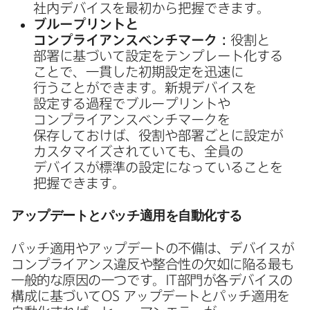
社内デバイスを​最初から​把握できます。
ブループリントと​
コンプライアンスベンチマーク：
役割と​
部署に​基づいて​設定を​テンプレート化する​
ことで、​一貫した​初期設定を​迅速に​
行うことができます。​新規デバイスを​
設定する​過程で​ブループリントや​
コンプライアンスベンチマークを​
保存しておけば、​役割や​部​署ごとに​設定が​
カスタマイズされていても、​全員の​
デバイスが​標準の​設定に​なっている​ことを​
把握できます。
アップデートと​パッチ適用を​自動化する
パッチ適用や​アップデートの​不備は、​デバイスが​
コンプライアンス違反や​整合性の​欠如に​陥る​最も​
一般的な​原因の​一つです。
IT
部門が​各デバイスの​
構成に​基づいて
OS
アップデートと​パッチ適用を​