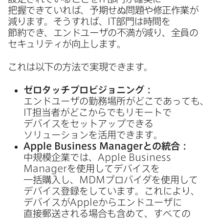
把握できていれば、​予期せぬ問題や​修正作業が​
減ります。​そう​すれば、
IT
部門は​時間を​
節約でき、​エンドユーザの​不満が​減り、​全員の​
セキュリティが​向上します。
これは​以下の​方法で​実現できます。
ゼロタッチプロビジョニング：
エンドユーザの​勤務場所が​どこであっても、
IT
担当者が​どこから​でも​リモートで​
デバイスを​セットアップできる​
ソリューションを​活用できます。
Apple Business Manager
との​統合：
中規模企業では、
Apple Business
Manager
を​使用して​デバイスを​
一括購入し、
MDM
プロバイダを​使用して​
デバイス登録を​しています。​これに​より、​
デバイスが
Apple
から​エンドユーザに​
直接郵送される​場合も​含めて、​すべての​