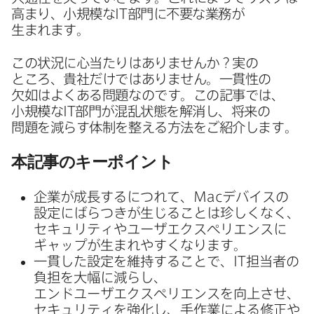
高まり、​小規模な
IT
部門に​不要な​業務が​
生まれます。
この​状況に​心当たりは​ありませんか？​実の​
ところ、​貴社だけでは​ありません。​一貫性の​
欠如は​よく​ある​問題なのです。​この​記事では、​
小規模な
IT
部門が​混乱状態を​解消し、​将来の​
問題を​減らす体制を​整える​方​法を​ご紹介します。
本記事の​キーポイント
企業が​成長するに​つれて、
Mac
デバイスの​
設定に​ばらつきが​生じる​ことは​珍しくなく、​
セキュリティや​ユーザエクスペリエンスに​
ギャップが​生まれやすくなります。
一貫した​設定を​維持する​ことで、
IT
担当者の​
負担を​大幅に​減らし、​
エンドユーザエクスペリエンスを​向上させ、​
セキュリティを​強化し、​手作業に​よる​修正や​