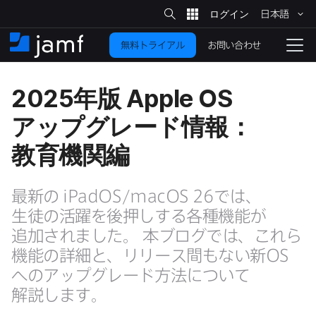
サ
日本語
イ
メ
ト
検
イ
索
お問い合わせ
無料トライアル
ン
ホ
ナ
コ
ー
ビ
ン
ム
ゲ
2025
年版
Apple OS
テ
ー
ン
シ
アップグレード情報：
ツ
ョ
に
ン
教育機関編
を
移
動
切
最新の
iPadOS
/
macOS 26
では、​
り
生徒の​活躍を​後押しする​各種機能が​
替
追加されました。
本ブログでは、​これら​
え
る
機能の​詳細と、​リリース間もない​新
OS
への​アップグレード方​法に​ついて​
解説します。