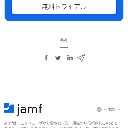
無料トライアル
共有
F
T
L
メ
a
w
i
ー
c
i
n
ル
e
t
k
で
b
t
e
o
e
d
共
o
r
I
有
k
で
n
日本語
で
で
共
Jamf
は、​エンドユーザから​愛され企業・組織から​信頼される
Apple
共
有
共