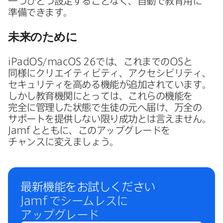
一つ​ひとつ設定する​ことなく、​自動で​教育用に​
準備できます。
未来の​ために
iPadOS
/
macOS 26
では、​これまでの
OS
と​
同様に​クリエイティビティ、​アクセシビリティ、​
セキュリティを​高める​機能が​追加されています。​
しかし​教育機関に​とっては、​これらの​機能を​
完全に​管理した​状態で​生徒の​元へ​届け、​万全の​
サポートを​提供しない​限り成功とは​言えません。
Jamf
とともに、​この​アップグレードを​
チャンスに​変えましょう。
最新機能を​お試しください
Jamf
で​シームレスに​
アップグレード