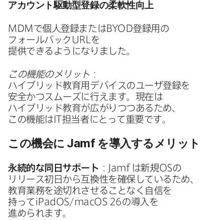
アカウント駆動型登録の​柔軟性向上
MDM
で​個人登録または
BYOD
登録用の​
フォールバック
URL
を​
提供できるようになりました。
この機能の​メリット
：
ハイブリッド教育用デバイスの​ユーザ登録を​
安全か​つスムーズに​行えます。​現在は​
ハイブリッド教育が​広がりつつある​ため、​
この機能は
IT
担当者に​とって​重要です。
この機会に
Jamf
を​導入する​メリット
永続的な​同日サポート
：
Jamf
は​新規
OS
の​
リリース初日から​互換性を​確保している​ため、​
教育業務を​途切れさせる​ことなく​自信を​
持って
iPadOS
/
macOS 26
の​導入を​
進められます。