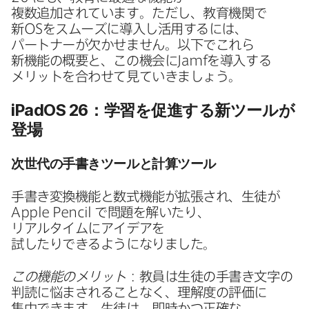
複数追加されています。​ただし、​教育機関で​
新
OS
を​スムーズに​導入し活用するには、​
パートナーが​欠かせません。​以下で​これら​
新機能の​概要と、​この機会に
Jamf
を​導入する​
メリットを​合わせて​見ていきましょう。
iPadOS 26
：学習を​促進する​新ツールが​
登場
次世代の​手書きツールと​計算ツール
手​書き変換機能と​数式機能が​拡張され、​生徒が
Apple Pencil
で​問題を​解いたり、​
リアルタイムに​アイデアを​
試したりできるようになりました。
この機能の​メリット
：教員は​生徒の​手書き文字の​
判読に​悩まされる​ことなく、​理解度の​評価に​
集中できます。​生徒は、​即時かつ正確な​