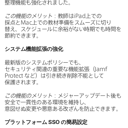
整理機能も​強化されました。
この機能の​メリット
：教師は
iPad
上での​
採点と
Mac
上での​教材準備を​スムーズに​切り​
替え、​スケジュールに​余裕が​ない​時期でも​時間を​
節約できます。
システム機能拡張の​強化
最新版の​システムポリシーでも、​
セキュリティ関連の​重要な​機能拡張​（
Jamf
Protect
など）は​引き続き削除不能と​して​
保護されます。
この機能の​メリット
：メジャーアップデート後も​
安全で​一貫性の​ある​環境を​維持し、​
意図せぬ変更や​悪意ある​改ざんを​防止できます。
プラットフォーム
SSO
の​簡易設定