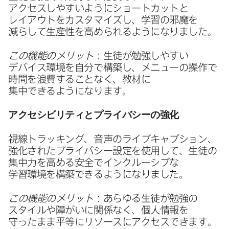
アクセスしやすいように​ショートカットと​
レイアウトを​カスタマイズし、​学習の​邪魔を​
減らして​生産性を​高められるようになりました。
この機能の​メリット
：生徒が​勉強しやすい​
デバイス環境を​自分で​構築し、​メニューの​操作で​
時間を​浪費する​ことなく、​教材に​
集中できるようになります。
アクセシビリティと​プライバシーの​強化
視線トラッキング、​音声の​ライブキャプション、​
強化された​プライバシー設定を​使用して、​生徒の​
集中力を​高める​安全で​インクルーシブな​
学習環境を​構築できるようになりました。
この機能の​メリット
：​あらゆる​生徒が​勉強の​
スタイルや​障が​いに​関係なく、​個人情報を​
守ったまま​平等に​リソースに​アクセスできます。