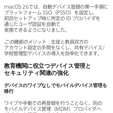
macOS 26
では、​自動デバイス登録の​第一手順に​
プラットフォーム
SSO
（
PSSO
）を​設定し、​
初回セットアップ時に​所定の
ID
プロバイダを​
通じた​ユーザ認証を​自動で​
実施できるようになりました。
この機能の​メリット
：生徒と​教員双方の​
アカウント設定の​手間を​なくし、​共有デバイス/
学校管理型デバイスの​導入を​効率化できます。
教育機関に​役立つデバイス管理と​
セキュリティ関連の​強化
デバイスの​ワイプなしで​モバイルデバイス管理を​
移行
ワイプや​手動での​再登録を​行う​ことなく、​別の​
モバイルデバイス管理​（
MDM
）​プロバイダへ​