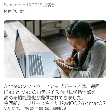
September 15 2025
投稿者
Mat Pullen
Apple
の​ソフトウェアアップデートでは、​毎回、
iPad
と
Mac
の​両デバイス向けに​学習体験を​
高める​機能強化が​提供されてきました。​
今回新たに​リリースされた
iPadOS 26
と
macOS
26
にも、​教育に​最適な​機能が​