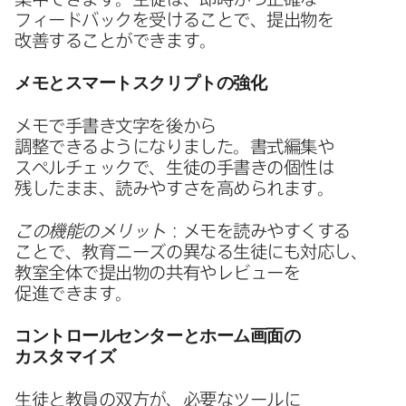
フィードバックを​受ける​ことで、​提出物を​
改善する​ことができます。
メモと​スマートスクリプトの​強化
メモで​手書き文字を​後から​
調整できるようになりました。​書式編集や​
スペルチェックで、​生徒の​手書きの​個性は​
残したまま、​読みやすさを​高められます。
この機能の​メリット
：メモを​読みやすく​する​
ことで、​教育ニーズの​異なる​生徒にも​対応し、​
教室全体で​提出物の​共有や​レビューを​
促進できます。
コントロールセンターと​ホーム画面の​
カスタマイズ
生徒と​教員の​双方が、​必要な​ツールに​