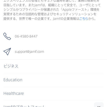
エクスペリエンスの​管理と​セキュアな​運用を​通して、​業務の​簡素化を​
有
有
目指しています。​また
Jamf
は、​組織に​とって​安全で、​ユーザに​とって​
シンプルかつプライバシーが​保護された​「
Apple
ファースト」環境を​
実現する​ための​包括的な​管理および​セキュリティソリューションを​
提供する、​世界で​唯一の​企業です。
Jamf
の​企業情報は
こちら
から。
06-4580-8447
support
@
jamf
.
com
ビジネス
Education
Healthcare
Jamf
の​プラットフォーム