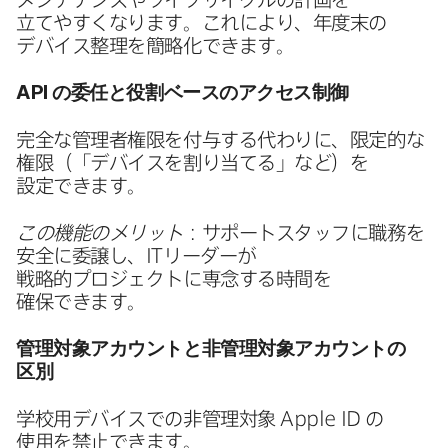
立てやすくなります。​これに​より、​年度末の​
デバイス整理を​簡略化できます。
API
の​委任と​役割ベースの​アクセス制御
完全な​管理者権限を​付与する​代わりに、​限定的な​
権限​（​「デバイスを​割り当てる」など）を​
設定できます。
この機能の​メリット
：サポートスタッフに​職務を​
安全に​委譲し、
IT
リーダーが​
戦略的プロジェクトに​専念する​時間を​
確保できます。
管理対象アカウントと​非管理対象アカウントの​
区別
学校用デバイスでの​非管理対象
Apple ID
の​
使用を​禁止できます。