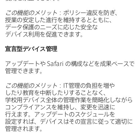
この機能の​メリット
：ポリシー違反を​防ぎ、​
授業の​安定した​進行を​維持するとともに、​
データ保護の​ニーズに​応じた​安全な​
デバイス利用を​促進できます。
宣言型デバイス管理
アップデートや
Safari
の​構成などを​成果ベースで​
管理できます。
この機能の​メリット
：
IT
管理の​負担を​増や​
したり教育を​中断したりする​ことなく、​
学校用デバイス全体の​管理作業を​簡略化しながら​
コンプライアンスを​維持し、​変更を​迅速に​
行えます。​アップデートの​スケジュールを​
設定すれば、​デバイスは​その​宣言に​従って​適切に​
管理されます。