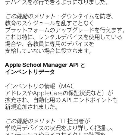
デバイスを​移行できるようになりました。
この機能の​メリット
：ダウンタイムを​防ぎ、​
教育の​スケジュールを​乱すことなく​
プラットフォームの​アップグレードを​行えます。​
これは​特に、​レンタルデバイスを​使用している​
場合や、​各教員に​専用の​デバイスを​
支給していない​場合に​役立ちます。
Apple School Manager API
と​
インベントリデータ
インベントリの​情報​（
MAC
アドレスや
AppleCare
の​保証状況など）が​
拡充され、​自動化用の
API
エンドポイントも​
新規追加されました。
この機能の​メリット
：
IT
担当者が​
学校用デバイスの​状況を​より​詳しく​把握し、​
メンテナンスや​ライフサイクルの​計画を​