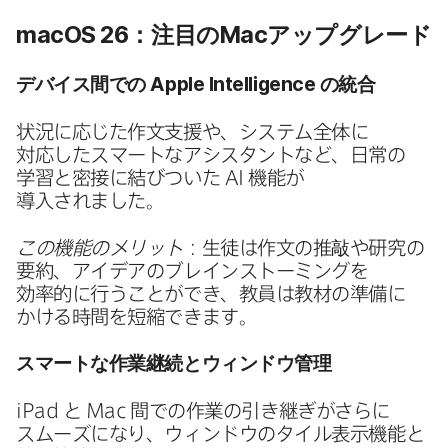
macOS 26
：注目の
Mac
アップグレード
デバイス間での
Apple Intelligence
の​統合
状況に​応じた​作文支援や、​システム全体に​
対応した​スマートな​アシスタントなど、​日常の​
学習と​密接に​結びついた
AI
機能が​
導入されました。
この機能の​メリット
：生徒は​作文の​推敲や​研究の​
要約、​アイデアの​ブレインストーミングを​
効率的に​行うことができ、​教員は​教材の​準備に​
かける​時間を​短縮できます。
スマートな​作業継続と​ウィンドウ管理
iPad
と
Mac
間での​作業の​引き継ぎが​さらに​
スムーズに​なり、​ウィンドウの​タイル表示機能と​