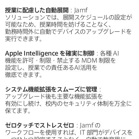
授業に​配慮した​自動展開
：
Jamf
ソリューションでは、​展開スケジュールの​設定が​
可能な​ため、​授業時間を​妨げる​ことなく、​
勤務時間外に​自動で​デバイスの​アップグレードを​
実行できます。
Apple Intelligence
を​確実に​制御
：各種
AI
機能を​許可・制限・禁止する
MDM
制限を​
設定し、​授業での​責任ある
AI
活用を​
徹底できます。
システム機能拡張を​スムーズに​管理
：
アップグレード後も​主要な​機能拡張を​
有効にし続け、​校内の​セキュリティ体制を​万全に​
保てます。
ゼロタッチで​ストレスゼロ
：
Jamf
の​
ワークフローを​使用すれば、
IT
部門が​デバイスを​