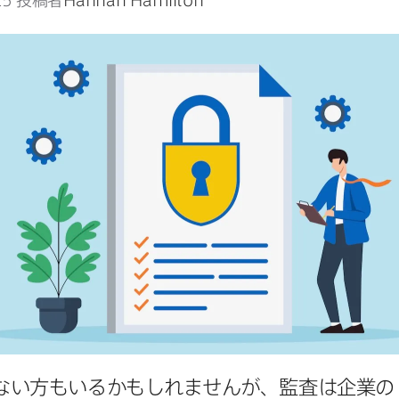
25
投稿者
Hannah Hamilton
ない​方も​いるかもしれませんが、​監査は​企業の​