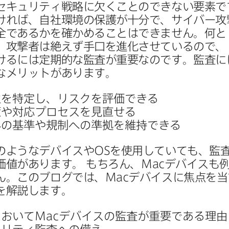
セキュリティ戦略に​欠く​ことのできない​要素で
ければ、​自社環境の​保護が​十分で、​サイバー攻
全で​あるかを​確かめる​ことは​できません。​何と​
​攻撃者は​絶えず​手口を​進化させているので、​
るには​定期的な​監査が​重要なのです。​監査に
​メリットが​あります。
を​特定し、​リスクを​評価できる
や​対応プロセスを​見直せる
の​基準や​規制への​準拠を​維持できる
のような​デバイスや
OS
を​使用していても、​監査
価値が​あります。
もちろん、
Mac
デバイスも​例
。​この​ブログでは、
Mac
デバイスに​焦点を​当
を​解説します。
​おいて
Mac
デバイスの​監査が​重要である​理由