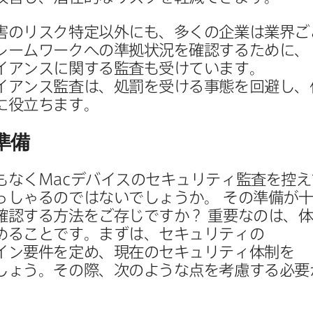
の​リスク特定以外にも、​多くの​企業は​業界ご
レームワークへの​準拠状況を​確認する​ために、​
アンスに​関する​監査も​受けています。​
アンス監査は、​処罰を​受ける​事態を​回避し、​
に​役立ちます。
準備
もなく
Mac
デバイスの​セキュリティ監査を​控え
らっしゃるのではないでしょうか。
その​準備が​十
確認する​方​法を​ご存じですか？
重要なのは、​体
める​ことです。​まずは、​セキュリティの​
ン要件を​定め、​現在の​セキュリティ体制を​
ょう。​その際、​次のような​点を​考慮する​必要が
。