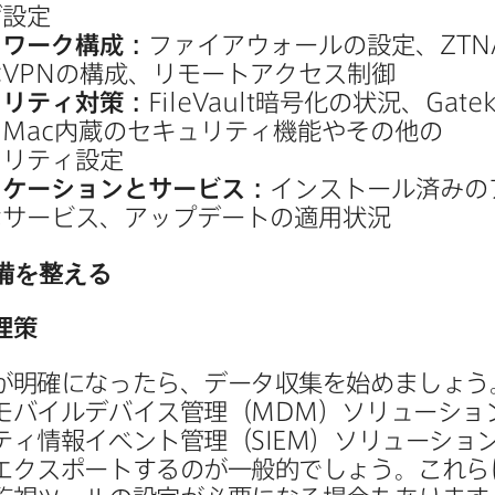
ザ設定
ワーク​構成：
ファイアウォールの​設定、
ZTN
は
VPN
の​構成、​リモートアクセス制御
ュリティ対策：
FileVault
暗号化の​状況、
Gate
、
Mac
内蔵の​セキュリティ機能や​その​他の​
ュリティ設定
ケーションと​サービス：
インストール済みの​
​サービス、​アップデートの​適用状況
備を​整える
理策
​明確に​なったら、​データ収集を​始めましょう。
モバイルデバイス管理​（
MDM
）​ソリューション
ティ情報イベント管理​（
SIEM
）​ソリューション
エクスポートするのが​一般的でしょう。​これらに