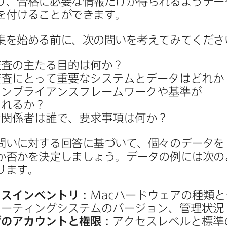
り、​合格に​必要な​情報だけが​得られる​よう​デー
​付ける​ことができます。
を​始める​前に、​次の​問いを​考えてみてくだ
監査の​主たる​目的は​何か？
監査に​とって​重要な​システムと​データは​どれか
コンプライアンスフレームワークや​基準が​
されるか？
​関係者は​誰で、​要求事項は​何か？
問いに​対する​回答に​基づいて、​個々の​データを​
​否かを​決定しましょう。​データの​例には​次の
ります。
イスインベントリ：
Mac
ハードウェアの​種類と​
ーティングシステムの​バージ​ョン、​管理状況
の​アカウントと​権限：
アクセスレベルと​標準の