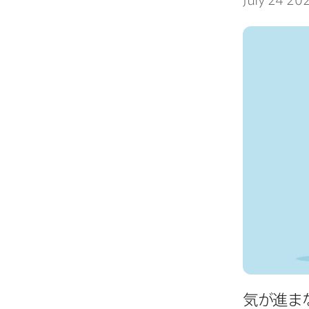
July 24 20
気が​進ま