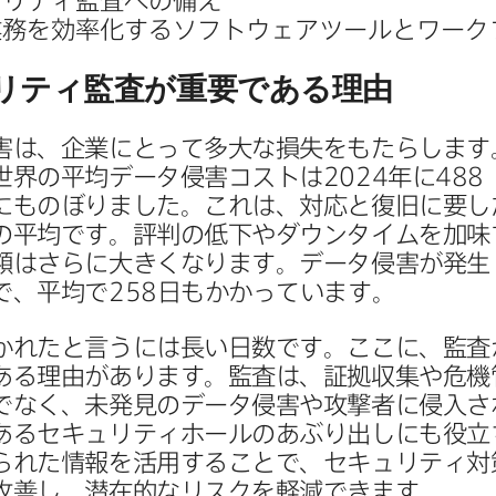
リティ監査への​備え
務を​効率化する​ソフトウェアツールと​ワー
リティ監査が​重要である​理由
は、​企業に​とって​多大な​損失を​もたらします
​世界の​平均データ侵害コストは
2024
年に
488
​もの​ぼりました。​これは、​対応と​復旧に​要した
​平均です。​評判の​低下や​ダウンタイムを​加味
額は​さらに​大きくなります。​データ侵害が​発生
で、​平均で
258
日も​かかっています。
かれた​と​言うには​長い​日数です。​ここに、​監査が
る​理由が​あります。​監査は、​証拠収集や​危機
なく、​未発見の​データ侵害や​攻撃者に​侵入さ
ある​セキュリティホールの​あぶり出しにも​役立
られた​情報を​活用する​ことで、​セキュリティ対
改善し、​潜在的なリスクを​軽減できます。