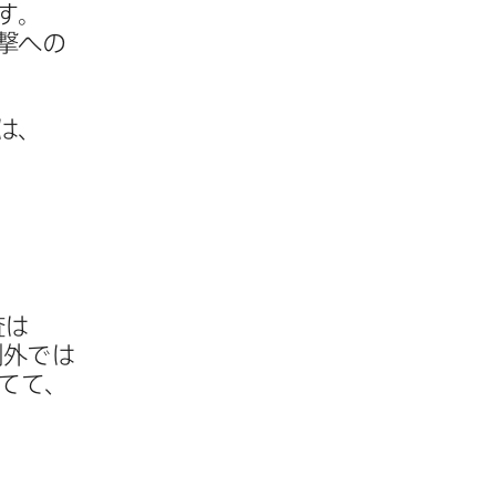
す。
撃への​
は、​
は​
外では​
てて、​