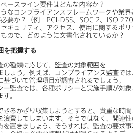
​ベースライン要件は​どんな​内容か？
うな​コンプライアンスフレームワークや​業界
​必要か？​（例：
PCI-DSS
、
SOC 2
、
ISO 27
​セキュリティ、​アクセス、​使用に​関する​ポリ
​もので、​どのように​文書化されているか？
囲を​把握する
査の​種類に​応じて、​監査の​対象範囲を​
ましょう。​例えば、​コンプライアンス監査では、
​基づいて​管理項目が​調査されるでしょう。​
ー監査では、​各種ポリシーと​実施手順が​対象と
ます。
できるかぎり​収集しようと​すると、​貴重な​時間と
​浪費してしまいます。​そうではなく、​関連性の
点を​置きましょう。​そう​すれば、​監査の​要求事