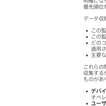
明確に​な
優先順位を
データ収集
この​
この​
どの​
適用
主要な
これらの​
収集するか
ものが​あ
デバ
オペレ
ユーザ