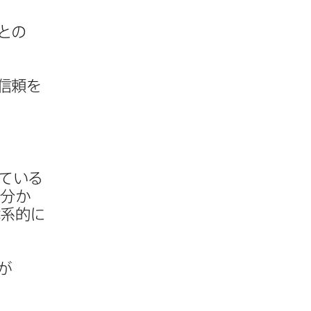
との​
信頼を​
ている​
分か​
系的に​
​