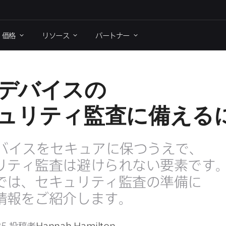
価格
リソース
パートナー
デバイスの​
ュリティ監査に​備える
バイスを​セキュアに​保つうえで、​
ティ監査は​避けられない​要素です。​
は、​セキュリティ監査の​準備に​
情報を​ご紹介します。