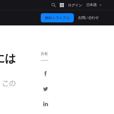
サ
イ
日本語
ト
検
索
お問い​合わせ
無料トライアル
には
共有
F
a
この​
c
T
e
w
b
i
L
o
t
i
o
t