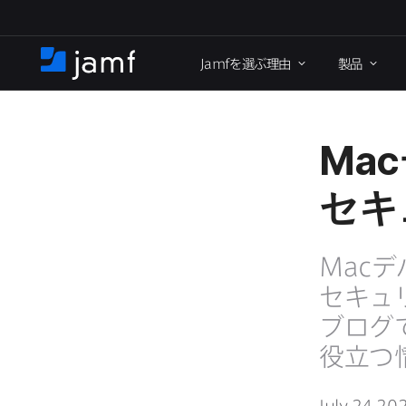
メ
イ
Jamf
を​選ぶ理由
製品
ン
ホ
コ
ー
ン
ム
テ
ン
Mac
ツ
に
セキ
移
動
Mac
デ
セキュリ
ブログで
役立つ