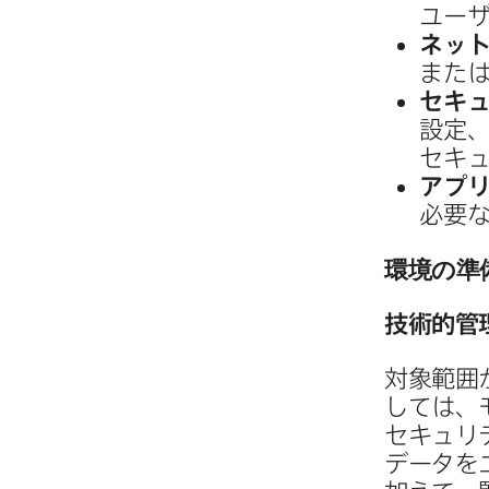
ユー
ネット
また
セキ
設定
セキ
アプリ
必要な
環境の​準
技術的管
対象範囲が
しては、​
セキュリ
データを​