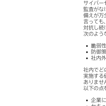
サイバー
監査が​な
備えが​万
言っても、
対抗し続け
次のような
脆弱性
防御策
社内外
社内で​ど
実施する​
ありません
以下の​点
企業に