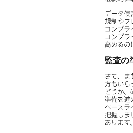
データ侵害
規制や​フ
コンプライ
コンプライ
高めるの
監査の​
さて、​ま
方も​い
どうか、​
準備を​進
ベースライ
把握しまし
あります