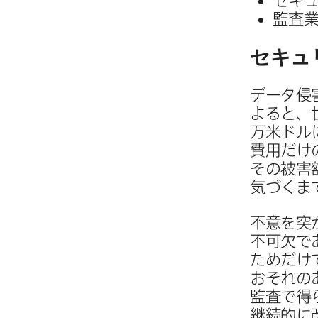
セキュ
監査業
セキュ
データ侵害
よると、
万米ドルに
費用だけの
その​被害
気づくま
不意を​突
不可欠であ
ためだけで
おそれの​
監査で​得
継続的に​