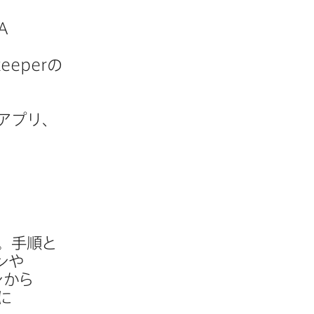
A
keeper
の​
アプリ、​
​手順と​
や​
から​
​