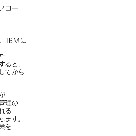
クフロー
。
IBM
に​
​
すると、​
してから​
​
管理の​
れる​
ちます。​
策を​