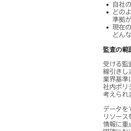
自社の
どのよ
準拠が
現在の
どんな
監査の​範
受ける​監
線引きし
業界基準に
社内ポリシ
考えられ
データを​
リソースを
情報に​重