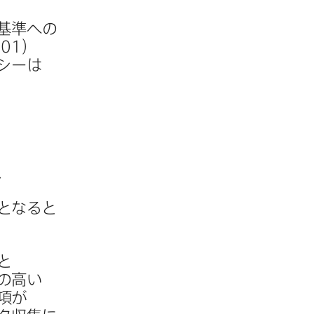
基準への​
001
）
シーは​
​
​なると​
​
​高い​
項が​