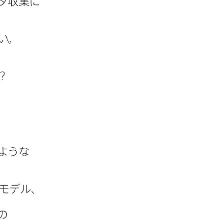
タ収集に​
さい。
？
ような​
モデル、​
​