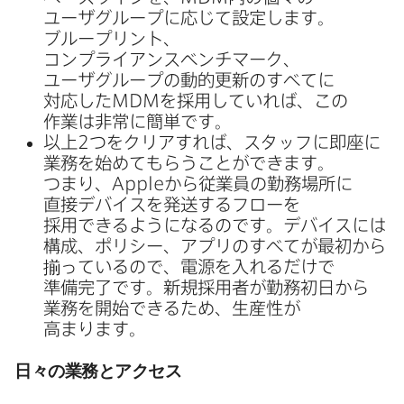
ユーザグループに​応じて​設定します。​
ブループリント、​
コンプライアンスベンチマーク、​
ユーザグループの​動的更新の​すべてに​
対応した
MDM
を​採用していれば、​この​
作業は​非常に​簡単です。
以上
2
つを​クリアすれば、​スタッフに​即座に​
業務を​始めて​もらうことができます。​
つまり、
Apple
から​従業員の​勤務場所に​
直接デバイスを​発送する​フローを​
採用できるようになるのです。​デバイスには​
構成、​ポリシー、​アプリの​すべてが​最初から​
揃っているので、​電源を​入れるだけで​
準備完了です。​新規採用者が​勤務初日から​
業務を​開始できる​ため、​生産性が​
高まります。
日々の​業務と​アクセス