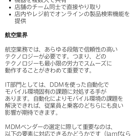
店舗の​チーム同士で​直接やり取り
店内や​レジ前で​オンラインの​製品検索機能を​
提供
航空業界
航​空業務では、​あらゆる​段階で​信頼性の​高い​
テクノロジーが​必要です。​つまり、​どの​
テクノロジーも​最小限の​労力で​スムーズに​
動作する​ことが​きわめて​重要です。
IT
部​門と​しては、
DDM
を​使った​自動化で​
モバイル環境固有の​課題に​対処する​手が​
あります。​自動化に​より​モバイル環境の​課題を​
解決できれば、​従業員と​乗客の​どちらにも​良い​
影響が​期待できます。
MDM
ベンダーの​選定に​際して​重要なのは、​
以下の​要素に​対応できるか​どうかです​（
Jamf
なら​