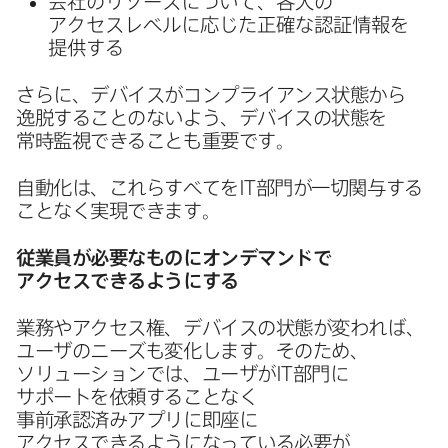
会社の​リソースに​ついて、​各人の​
アクセスレベルに​応じた​正確な​認証情報を​
提供する
さらに、​デバイスが​コンプライアンス状態から​
逸脱する​ことの​ないよう、​デバイスの​状態を​
常時監視できることも​重要です。
自動化は、​これら​すべてを
IT
部門が​一切関与する​
ことなく​実現できます。
従業員が​必要な​ものに​オンデマンドで​
アクセスできるように​する
業務や​アクセス権、​デバイスの​状態が​変われば、​
ユーザの​ニーズも​変化します。​その​ため、​
ソリューションでは、​ユーザが
IT
部門に​
サポートを​依頼する​ことなく​
事前承認済みアプリに​即座に​
アクセスできるようになっている​必要が​