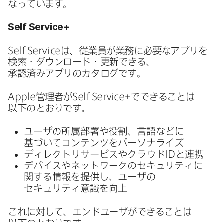
なっています。
Self Service
+
Self Service
は、​従業員が​業務に​必要な​アプリを​
検索・ダウンロード・更新できる、​
承認済みアプリの​カタログです。
Apple
管理者が
Self Service
+で​できる​ことは​
以下の​とおりです。
ユーザの​所属部​署や​役割、​言語などに​
基づいて​コンテンツを​パーソナライズ
ディレクトリサービスや​クラウド
ID
と​連携
デバイスや​ネットワークの​セキュリティに​
関する​情報を​提供し、​ユーザの​
セキュリティ意識を​向上
これに​対して、​エンドユーザが​できる​ことは​