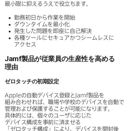
最小限に​抑えるうえで​役立ちます。
勤務初日から​作業を​開始
ダウンタイムを​最小化
発生した​問題を​即座に​自己解決
各種ツールに​セキュアかつシームレスに​
アクセス
Jamf
製品が​従業員の​生産性を​高める​
理由
ゼロタッチの​初期設定
Apple
の​自動デバイス登録と
Jamf
製品を​
組み合わせれば、​職場や​学校の​デバイスを​自動で​
管理および​保護する​ことが​可能に​なります。​
具体的には、​個々の​ユーザに​応じた​
デバイス構成を​事前に​済ませる​
「ゼロタッチ構成」に​より、​デバイスを​開封後​