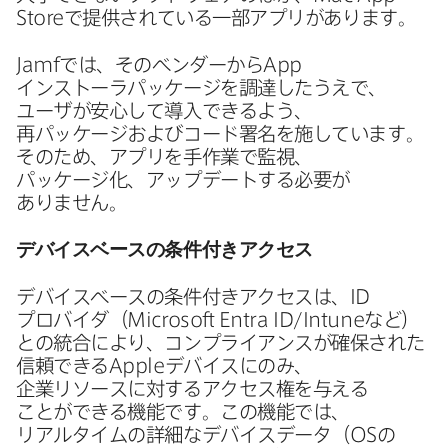
Store
で​提供されている​一部​アプリが​あります。
Jamf
では、​その​ベンダーから
App
インストーラパッケージを​調達したうえで、​
ユーザが​安心して​導入できるよう、​
再パッケージおよび​コード署名を​施しています。​
その​ため、​アプリを​手作業で​監視、​
パッケージ化、​アップデートする​必要が​
ありません。
デバイスベースの​条件付きアクセス
デバイスベースの​条件付きアクセスは、
ID
プロバイダ​（
Microsoft Entra ID
/
Intune
など）
との​統合に​より、​コンプライアンスが​確保された​
信頼できる
Apple
デバイスに​のみ、​
企業リソースに​対する​アクセス権を​与える​
ことができる​機能です。​この機能では、​
リアルタイムの​詳細な​デバイスデータ​（
OS
の​