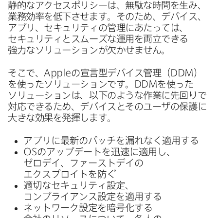
静的な​アクセスポリシーは、​無駄な​時間を​生み、​
業務効率を​低下させます。​その​ため、​デバイス、​
アプリ、​セキュリティの​管理に​あたっては、​
セキュリティと​スムーズな​運用を​両立できる​
強力な​ソリューションが​欠かせません。
そこで、
Apple
の​宣言型デバイス管理​（
DDM
）
を​使った​ソリューションです。
DDM
を​使った​
ソリューションは、​以下のような​作業に​先回りで​
対応できる​ため、​デバイスと​その​ユーザの​保護に​
大きな​効果を​発揮します。
アプリに​最新の​パッチを​漏れなく​適用する
OS
の​アップデートを​迅速に​適用し、​
ゼロデイ、​ファーストデイの​
エクスプロイトを​防ぐ
適切な​セキュリティ設定、​
コンプライアンス設定を​適用する
ネットワーク設定を​暗号化する