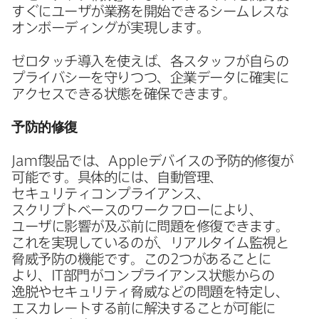
すぐに​ユーザが​業務を​開始できる​シームレスな​
オンボーディングが​実現します。
ゼロタッチ導入を​使えば、​各スタッフが​自らの​
プライバシーを​守りつつ、​企業データに​確実に​
アクセスできる​状態を​確保できます。
予防的修復
Jamf
製品では、
Apple
デバイスの​予防的修復が​
可能です。​具体的には、​自動管理、​
セキュリティコンプライアンス、​
スクリプトベースの​ワークフローに​より、​
ユーザに​影響が​及ぶ前に​問題を​修復できます。​
これを​実現しているのが、​リアルタイム監視と​
脅威予防の​機能です。​この
2
つが​ある​ことに​
より、
IT
部門が​コンプライアンス状態からの​
逸脱や​セキュリティ脅威などの​問題を​特定し、​
エスカレートする​前に​解決する​ことが​可能に​