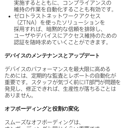
実施するとともに、​コンプライアンスの​
維持の​作業を​自動化する​ことも​有効です。
ゼロトラストネットワークアクセス​
（
ZTNA
）を​使った​ソリューションを​
採用すれば、​暗黙的な​信頼を​排除し、​
ユーザや​デバイスに​アクセス維持の​ための​
認証を​随時求めていく​ことができます。
デバイスの​メンテナンスと​アップデート
デバイスの​パフォーマンスを​最大限に​高める​
ためには、​定期的な​監査と​レポートの​自動化が​
重要です。​スタッフが​気づく​前に
IT
部門が​問題を​
発見し、​修正できれば、​生産性が​落ちる​ことは​
ありません。
オフボーディングと​役割の​変化
スムーズな​オフボーディングは、​