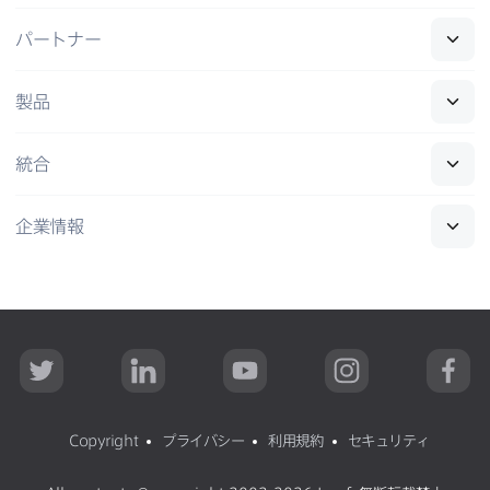
パートナー
製品
統合
企業情報
T
L
Y
I
F
w
i
o
n
a
i
n
u
s
c
t
k
T
t
e
t
e
u
a
b
Copyright
プライバシー
利用規約
セキュリティ
e
d
b
g
o
r
I
e
r
o
n
a
k