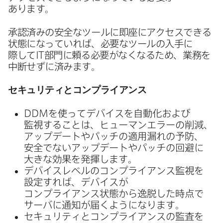
あります。
承認済みの​安全な​ツールに​即座に​アクセスできる​
状態に​なっていれば、​必要な​ツールの​入手に​
際して
IT
部門に​頼る​必要が​なくなる​ため、​業務を​
中断せずに​済みます。
セキュリティと​コンプライアンス
DDM
を​使って​デバイスを​自動化および​
監視する​ことは、​ヒューマンエラーの​削減、​
アップデートや​パッチの​適用漏れの​予防、​
安全で​ない​アップデートや​パッチの​回避に​
大きな​効果を​発揮します。
デバイスレベルの​コンプライアンス監視を​
設定すれば、​デバイスが​
コンプライアンス状態から​逸脱した​時点で​
サーバに​通知が​届くようになります。
セキュリティと​コンプライアンスの​監査を​