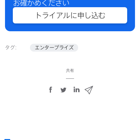
お確かめください
トライアルに​申し込む
タグ:
エンタープライズ
共有
F
T
L
メ
a
w
i
ー
c
i
n
ル
e
t
k
で
b
t
e
o
e
d
共
o
r
I
有
k
で
n