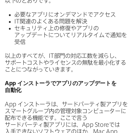
以下の​とおりです。
必要な​アプリに​オンデマンドで​アクセス
IT
関連の​よく​ある​問題を​解決
セキュリティ上の​修復や​アプリの​
アップデートに​ついて​リアルタイムで​通知を​
受信
以上の​すべてが、
IT
部門の​対応工数を​減らし、​
サポートコストや​ライセンスの​無駄を​最小化する​
ことに​つながっていきます。
App
インストーラで​アプリの​アップデートを​
自動化
App
インストーラは、​サードパーティ製アプリを​
スマートグループ内の​管理対象コンピューターに​
配布できる​機能です。​ここで​言う​
サードパーティ製アプリには、
App Store
では​
入手できない​ソフトウェアの​ほか、
Mac App