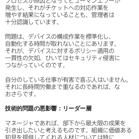
プロセスが​原因と​なって​ヒューマンエラーが​
発生し、​それが​チケットへの​対応作業を​
増やす結果に​なっている​ことも、​管理者は​
十分認識しています。
問題は、​デバイスの​構成作業を​標準化し、​
自動化する​時間が​取れない​ことに​あります。​
それが、​デバイスに​対する​ポリシー適用の​
一貫性の​欠如、​ひいては​セキュリティ侵害に​
つながっていくのです。
自分の​している​仕事が​有害で​喜ぶ人は​いません。​
それに​長時間労働まで​重なるのであれば、​な​
おさらです。
技術的問題の​悪影響：リーダー層
マネージャで​あれば、​部下から​最大限の​成果を​
引き出したいと​考える​ものです。​組織に​価値ある​
知見を​提供してくれる​人材に​ついては​特に​