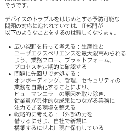
そうです。
デバイスの​トラブルを​はじめと​する​予防可能な​
問題の​対応に​追われていては、
IT
部門が​
以下のような​ことを​するのは​難しくなります。
広い​視野を​持って​考える​：​生産性と​
ユーザエクスペリエンスを​最大限高められる​
よう、​業務フロー、​プラットフォーム、​
プロセスを​定期的に​確認する
問題に​先回りで​対処する​：
オンボーディング、​管理、​セキュリティの​
業務を​自動化する​ことに​より、​
ヒューマンエラーの​原因を​取り​除き、​
従業員が​具体的な​成果に​つながる​業務に​
注力できる​環境を​整える
戦略的に​考える​：​（外部の​力を​
借りるにせよ、​自社で​新規に​
構築するにせよ）​現在保有している​