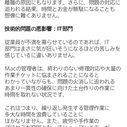
離職の​原因にもなります。​さらに、​問題の​対応に​
追われる​結果、​時間とお金が​無駄に​なることも​
想像に​難く​ありません。
技術的問題の​悪影響：
IT
部門
従業員が​不満を​募らせているのであれば、
IT
部門は​まさに​気が​狂いそうになる​ほどの​苦しみを​
感じているに​違い​ありません。
Mac
の​管理者は、​終わりの​ない​修理対応や​大量の​
作業チケットに​悩まされる​ことに​なると​
わかっていながらも、​問題の​火消しに​追われる​
あまり​一貫性の​確保に​向けた​土台作りの​作業に​
時間を​取れない​状況です。
これは​つまり、​繰り返し発生する​管理作業に​
多大な​時間を​浪費している​ことに​
ほかなりません。​また、​疲労や​手作業の​