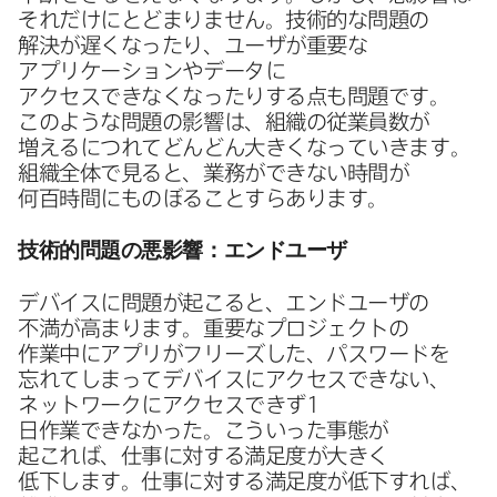
それだけにとどまりません。​技術的な​問題の​
解決が​遅くなったり、​ユーザが​重要な​
アプリケーションや​データに​
アクセスできなくなったりする​点も​問題です。​
このような​問題の​影響は、​組織の​従業員数が​
増えるに​つれて​どんどん​大きくなっていきます。​
組織全体で​見ると、​業務が​できない​時間が​
何百時間に​ものぼる​ことすら​あります。
技術的問題の​悪影響：エンドユーザ
デバイスに​問題が​起こると、​エンドユーザの​
不満が​高まります。​重要な​プロジェクトの​
作業中に​アプリが​フリーズした、​パスワードを​
忘れてしまって​デバイスに​アクセスできない、​
ネットワークに​アクセスできず
1
日作業できなかった。​こういった​事態が​
起これば、​仕事に​対する​満足度が​大きく​
低下します。​仕事に​対する​満足度が​低下すれば、​