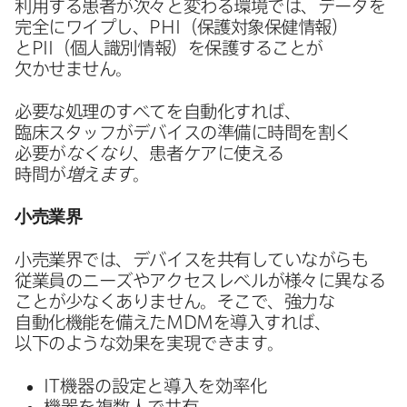
利用する​患者が​次々と​変わる​環境では、​データを​
完全に​ワイプし、
PHI
（保護対象保健情報）
と
PII
（個人識別情報）を​保護する​ことが​
欠かせません。
必要な​処理の​すべてを​自動化すれば、​
臨床スタッフが​デバイスの​準備に​時間を​割く​
必要が
なくなり
、​患者ケアに​使える​
時間が
増えます
。
小売業界
小売業界では、​デバイスを​共有していながらも​
従業員の​ニーズや​アクセスレベルが​様々に​異なる​
ことが​少なく​ありません。​そこで、​強力な​
自動化機能を​備えた
MDM
を​導入すれば、​
以下のような​効果を​実現できます。
IT
機器の​設定と​導入を​効率化
機器を​複数人で​共有