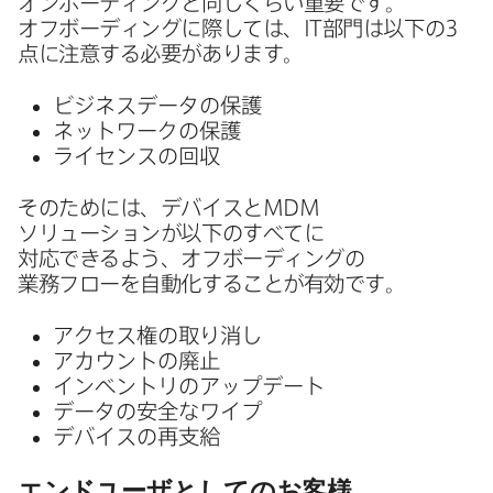
オンボーディングと​同じくらい​重要です。​
オフボーディングに​際しては、
IT
部門は​以下の
3
点に​注意する​必要が​あります。
ビジネスデータの​保護
ネットワークの​保護
ライセンスの​回収
その​ためには、​デバイスと
MDM
ソリューションが​以下の​すべてに​
対応できるよう、​オフボーディングの​
業務フローを​自動化する​ことが​有効です。
アクセス権の​取り消し
アカウントの​廃止
インベントリの​アップデート
データの​安全な​ワイプ
デバイスの​再支給
エンドユーザと​しての​お客様