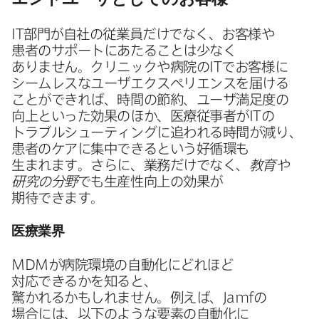
IT
部​門が​自社の​従業員だけでなく、​お客様や​
患者の​サポートに​あたる​ことは​少なく​
ありません。​クリニックや​病院の
IT
で​お客様に​
シームレスな​ユーザエクスペリエンスを​届ける​
ことができれば、​時間の​節約、​ユーザ満足度の​
向上と​いった​効果の​ほか、​医療従事者が
IT
の​
トラブルシューティングに​追われる​時間が​減り、​
患者の​ケアに​集中できると​いう​好循環も​
生まれます。​さらに、​業務だけでなく、
教育や​
研究の​分野
でも​生産性向上の​効果が​
期待できます。
医療業界
MDM
が​病院環境の​自動化に​どれほど​
対応できるかを​知ると、​
驚かれるかもしれません。​例えば、
Jamf
の​
場合には、​以下のような​要素の​自動化に​