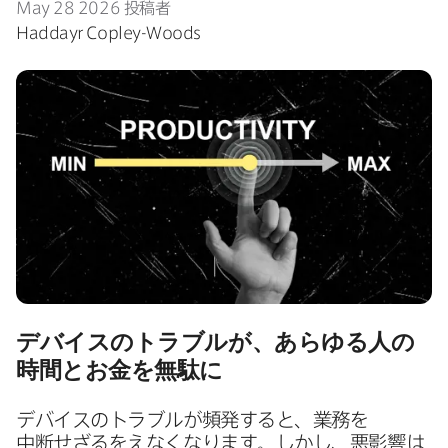
May 28 2026
投稿者
Haddayr Copley-Woods
デバイスの​トラブルが、​あらゆる​人の​
時間とお金を​無駄に
デバイスの​トラブルが​頻発すると、​業務を​
中断せざるを​えなくなります。​しかし、​悪影響は​