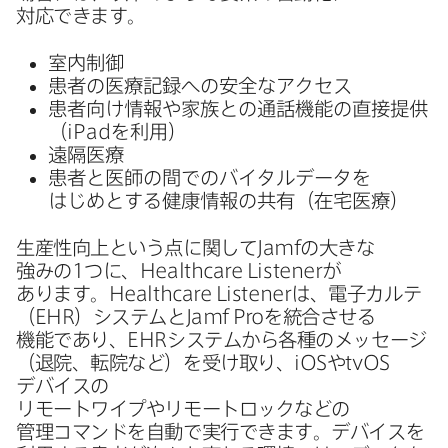
対応できます。
室内制御
患者の​医療記録への​安全な​アクセス
患者向け情報や​家族との​通話機能の​直接提供​
（
iPad
を​利用）
遠隔医療
患者と​医師の​間での​バイタルデータを​
はじめと​する​健康情報の​共有​（在宅医療）
生産性向上と​いう​点に​関して
Jamf
の​大きな​
強みの
1
つに、
Healthcare Listener
が​
あります。
Healthcare Listener
は、​電子カルテ​
（
EHR
）​システムと
Jamf Pro
を​統合させる​
機能であり、
EHR
システムから​各種の​メッセージ​
（退院、​転院など）を​受け取り、
iOS
や
tvOS
デバイスの​
リモートワイプやリモートロックなどの​
管理コマンドを​自動で​実行できます。​デバイスを​