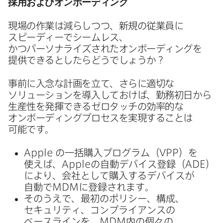
採用および​オンボーディング
現場の​作業は​減らしつつ、​新規の​従業員に​
スピーディーで​シームレス、​
かつパーソナライズされた​オンボーディングを​
提供できるとしたら​どうでしょうか？
事前に​入念な​計画を​立て、​さらに​適切な​
ソリューションを​導入しておけば、​勤務初日から​
生産性を​発揮できる​ゼロタッチの​効率的な​
オンボーディングプロセスを​実現する​ことは​
可能です。
Apple
の​一括購入プログラム​（
VPP
）を​
使えば、
Apple
の​自動デバイス登録​（
ADE
）
に​より、​会社と​して​購入する​デバイスが​
自動で
MDM
に​登録されます。
そのうえで、​最初の​ポリシー、​構成、​
セキュリティ、​コンプライアンスの​
ベースラインを、
MDM
内の​個々の​