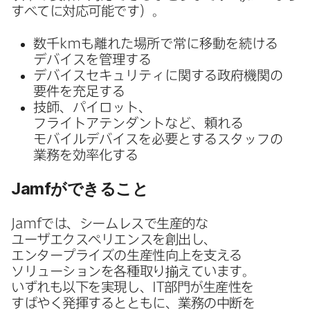
すべてに​対応可能です）。
数千
km
も​離れた​場所で​常に​移動を​続ける​
デバイスを​管理する
デバイスセキュリティに​関する​政府機関の​
要件を​充足する
技師、​パイロット、​
フライトアテンダントなど、​頼れる​
モバイルデバイスを​必要と​する​スタッフの​
業務を​効率化する
Jamf
が​できる​こと
Jamf
では、​シームレスで​生産的な​
ユーザエクスペリエンスを​創出し、​
エンタープライズの​生産性向上を​支える​
ソリューションを​各種取り揃えています。​
いずれも​以下を​実現し、
IT
部門が​生産性を​
すばやく​発揮するとともに、​業務の​中断を​