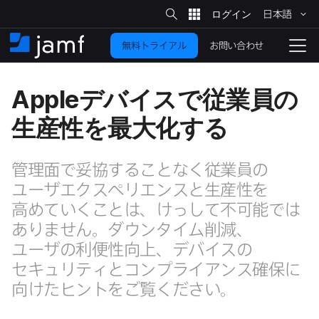
サ
日本語
イ
メ
ト
検
イ
索
お問い合わせ
無料トライアル
ン
ホ
ナ
コ
ー
ビ
ン
ム
ゲ
Apple
デバイスで​従業員の​
テ
ー
ン
シ
生産性を​最大化する
ツ
ョ
に
ン
を
移
管理面で​妥協する​ことなく​従業員の​
動
切
ユーザエクスペリエンスと​生産性を​
り
高めていく​ことは、​けっして​不可能では​
替
ありません。​ダウンタイム削減、​
え
ユーザの​利便性向上、​デバイスの​
る
セキュリティと​コンプライアンス確保に​
向けた​ヒントを​ご覧ください。