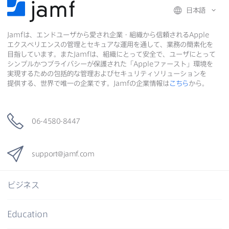
日本語
で
で
共
Jamf
は、​エンドユーザから​愛され企業・組織から​信頼される
Apple
共
有
共
エクスペリエンスの​管理と​セキュアな​運用を​通して、​業務の​簡素化を​
有
有
目指しています。​また
Jamf
は、​組織に​とって​安全で、​ユーザに​とって​
シンプルかつプライバシーが​保護された​「
Apple
ファースト」環境を​
実現する​ための​包括的な​管理および​セキュリティソリューションを​
提供する、​世界で​唯一の​企業です。
Jamf
の​企業情報は
こちら
から。
06-4580-8447
support
@
jamf
.
com
ビジネス
Education