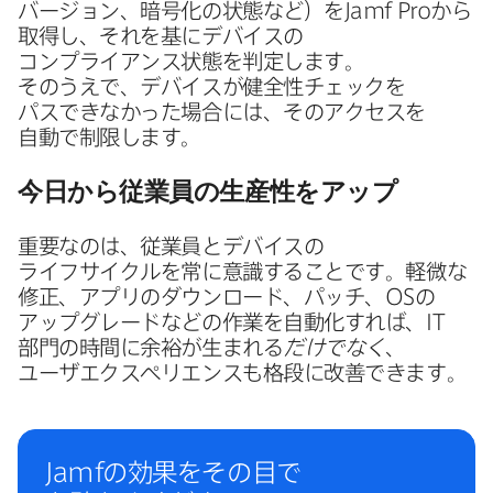
バージ​ョン、​暗号化の​状態など）を
Jamf Pro
から​
取得し、​それを​基に​デバイスの​
コンプライアンス状態を​判定します。​
そのうえで、​デバイスが​健全性​チェックを​
パスできなかった​場合には、​その​アクセスを​
自動で​制限します。
今​日から​従業員の​生産性を​アップ
重要なのは、​従業員と​デバイスの​
ライフサイクルを​常に​意識する​ことです。​軽微な​
修正、​アプリの​ダウンロード、​パッチ、
OS
の​
アップグレードなどの​作業を​自動化すれば、
IT
部門の​時間に​余裕が​生まれる
だけでなく
、​
ユーザエクスペリエンスも​格段に​改善できます。
Jamf
の​効果を​その目で​