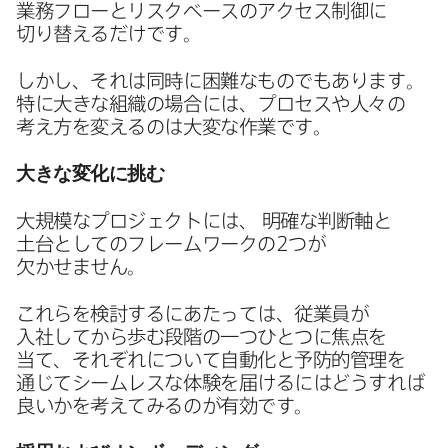
業務フローと​リスクベースの​アクセス制御に​
切り替えるだけです。
しかし、​それは​同時に​困難な​ものでもあります。​
特に​大きな​組織の​場合には、​プロセスや​人々の​
考え方を​変えるのは​大変な​作業です。
大きな​変化に​挑む
大規模な​プロジェクトには、
明確な​判断軸と​
土台と​しての​フレームワークの
2
つが​
欠かせません。
これらを​検討するに​あたっては、​従業員が​
入社してから​歩む段階の​一つ​ひとつに​焦点を​
当て、​それぞれに​ついて​自動化と​予防的管理を​
通じて​シームレスな​体験を​届けるには​どう​すれば​
良いかを​考えてみるのが​有効です。