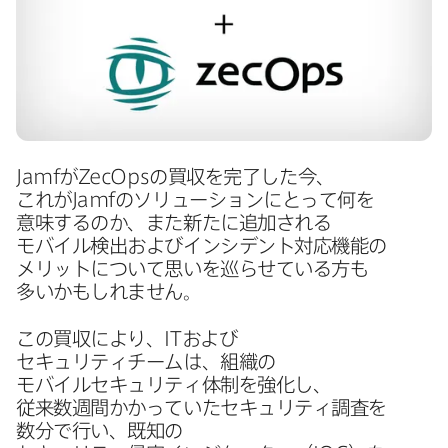
Jamf
が
ZecOps
の​買収を​完了した​今、​
これが
Jamf
の​ソリューションに​とって​何を​
意味するのか、​また​新たに​追加される​
モバイル検出および​インシデント対応機能の​
メリットに​ついて​思いを​巡らせている​方も​
多いかもしれません。
この​買収に​より、
IT
および​
セキュリティチームは、​組織の​
モバイルセキュリティ体制を​強化し、​
従来数週間かかっていた​セキュリティ調査を​
数分で​行い、​既知の​