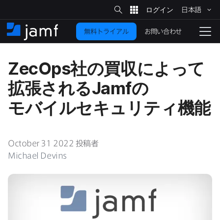
サ
日本語
イ
メ
ト
検
イ
索
お問い合わせ
無料トライアル
ン
ホ
ナ
コ
ー
ビ
ン
ム
ゲ
ZecOps
社の​買収に​よって​
テ
ー
ン
シ
拡張される
Jamf
の​
ツ
ョ
に
ン
モバイルセキュリティ機能
を
移
動
切
り
October 31 2022
投稿者
替
Michael Devins
え
る