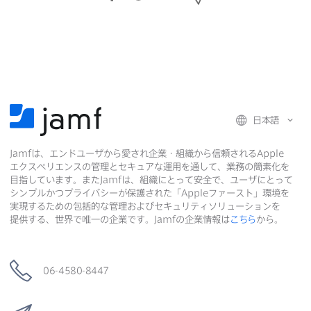
a
w
i
ー
c
i
n
ル
e
t
k
で
b
t
e
o
e
d
共
o
r
I
有
k
で
n
日本語
で
で
共
Jamf
は、​エンドユーザから​愛され企業・組織から​信頼される
Apple
共
有
共
エクスペリエンスの​管理と​セキュアな​運用を​通して、​業務の​簡素化を​
有
有
目指しています。​また
Jamf
は、​組織に​とって​安全で、​ユーザに​とって​
シンプルかつプライバシーが​保護された​「
Apple
ファースト」環境を​
実現する​ための​包括的な​管理および​セキュリティソリューションを​
提供する、​世界で​唯一の​企業です。
Jamf
の​企業情報は
こちら
から。
06-4580-8447