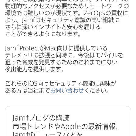
物理的な​アクセスが​必要な​ためリモートワークの​
環境では​難しいのが​現状です。
ZecOps
の​買収に​
より、
Jamf
は​セキュリティ意識の​高い​組織に​
さらに​深いインサイトと​安心を​届ける​
ことができるようになります。
Jamf Protect
が
Mac
向けに​提供している​
テレメトリの​拡張と​同時に、​今後は​モバイルを​
狙った​脅威を​発見する​ための​これまでに​ない​
検出能力を​提供します。
これらの
iOS
向けセキュリティ機能に​興味が​
ある方は​当社まで
お問い​合わせ
ください。
Jamf
ブログの​購読
市場トレンドや
Apple
の​最新情報、
Jamf
の​ニュースなどを​