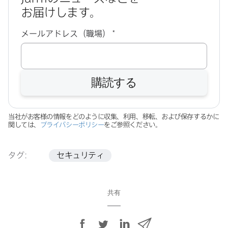
お届けします。
必
メールアドレス（職場）
*
須
購読する
当社が​お客様の​情報を​どのように​収集、​利用、​移転、​および​保存するかに​
関しては、
プライバシーポリシー
を​ご参照ください。
タグ:
セキュリティ
共有
F
T
L
メ