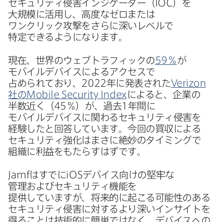
セキュリティ侵害インジケーター​（
IOC
）を​
大規模に​活用し、​高度な​ゼロまたは​
ワンクリック攻撃を​さらに​深い​レベルで​
特定できるようになります。
現在、​世界の​ウェブトラフィックの
59
％
が​
モバイルデバイスに​よる​アクセスで​
占められており、
2022
年に​発表された
Verizon
社の
Mobile Security Index
に​よると、​企業の​
半数近く​（
45
％）が、​過去
1
年間に​
モバイルデバイスに​関わる​セキュリティ侵害を​
経験したと​回答しています。​今回の​買収に​よる​
セキュリティ強化は​まさに​絶妙の​タイミングで​
組織に​利益を​もたらすはずです。
Jamf
は​すでに
iOS
デバイス向けの​堅牢な​
管理および​セキュリティ機能を​
提供していますが、​将来的に​起こる​可能性の​ある​
セキュリティ侵害に​対するより​深いインサイトを​
得る​ことは​技術的に​簡単ではなく、​デバイスへの​