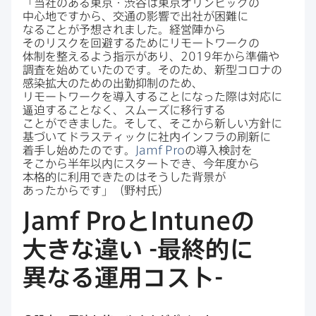
「当社の​ある​東京・渋谷は​東京オリンピックの​
中心地ですから、​交通の​影響で​出社が​困難に​
なることが​予想されました。​経営陣から​
そのリスクを​回避する​ために​リモートワークの​
体制を​整えるよう​指示が​あり、
2019
年から​準備や​
調査を​始めて​いたのです。​その​ため、​新型コロナの​
感染拡大の​ための​出勤抑制の​ため、​
リモートワークを​導入する​ことになった​際は​対応に​
逼迫する​ことなく、​スムーズに​移行する​
ことができました。​そして、​そこから​新しい​方​針に​
基づいて​ドラスティックに​社内インフラの​刷新に​
着手し​始めたのです。
Jamf Pro
の​導入検討を​
そこから​半年以内に​スタートでき、​今年度から​
本格的に​利用​できたのは​そうした​背景が​
あったからです」​（野村氏）
Jamf Pro
と
Intune
の​
大きな​違い
-
最終的に​
異なる​運用コスト
-