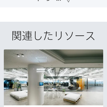
a
w
i
ー
c
i
n
ル
e
t
k
で
b
t
e
o
e
d
共
o
r
I
有
k
で
n
関連したリソース
で
で
共
共
有
共
有
有