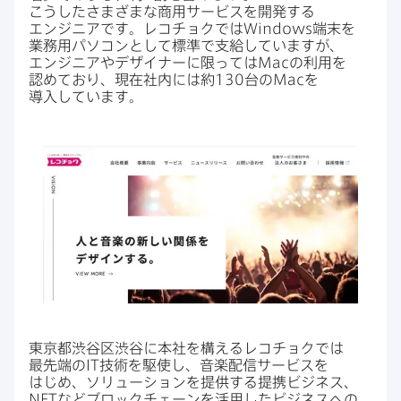
こうしたさまざまな​商用サービスを​開発する​
エンジニアです。​レコチョクでは
Windows
端末を​
業務用パソコンと​して​標準で​支給していますが、​
エンジニアや​デザイナーに​限っては
Mac
の​利用を​
認めており、​現在社内には​約
130
台の
Mac
を​
導入しています。
東京都渋谷区渋谷に​本社を​構える​レコチョクでは​
最先端の
IT
技術を​駆使し、​音楽配信サービスを​
はじめ、​ソリューションを​提供する​提携ビジネス、
NFT
など​ブロックチェーンを​活用した​ビジネスへの​