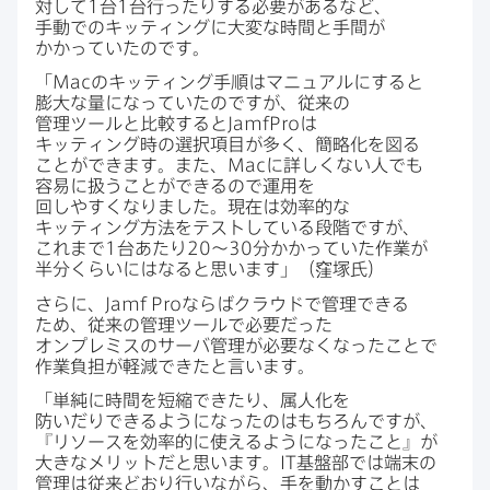
対して
1
台
1
台行ったりする​必要が​あるなど、​
手動での​キッティングに​大変な​時間と​手間が​
かかっていたのです。
「
Mac
の​キッティング手順は​マニュアルに​すると​
膨大な​量に​なっていたのですが、​従来の​
管理ツールと​比較すると
JamfPro
は​
キッティング時の​選択項目が​多く、​簡略化を​図る​
ことができます。​また、
Mac
に​詳しくない​人でも​
容易に​扱うことができるので​運用を​
回しやすくなりました。​現在は​効率的な​
キッティング方​法を​テストしている​段階ですが、​
これまで
1
台あたり
20
〜
30
分かかっていた​作業が​
半分くらいには​なると​思います」​（窪塚氏）
さらに、
Jamf Pro
ならば​クラウドで​管理できる​
ため、​従来の​管理ツールで​必要だった​
オンプレミスの​サーバ管理が​必要なくなった​ことで​
作業負担が​軽減できたと​言います。
「単純に​時間を​短縮できたり、​属人化を​
防いだりできるようになったのは​もちろんですが、​
『リソースを​効率的に​使えるようになった​こと』が​
大きな​メリットだと​思います。
IT
基盤部では​端末の​
管理は​従来どおり行いながら、​手を​動かす​ことは​