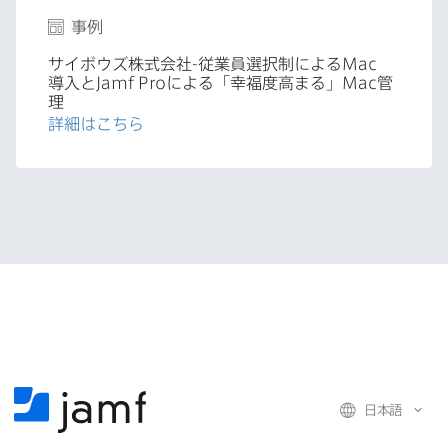
事例
サイボウズ株式会社
-
従業員選択制に​よる
Mac
導入と
Jamf Pro
に​よる​「幸福度高まる」
Mac
管
理
詳細は​こちら
日本語