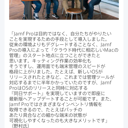
「
Jamf Pro
は​目的ではなく、​自分た​ちがやりたい​
ことを​実現する​ための​手段と​して​導入しました。​
従来の​環境よりも​デグレードする​ことなく、
Jamf
Pro
の​導入に​よって​『クラウド時代に​相応しい
Mac
の​
管理』の​スタート地点に​立つことが​できたと​
思います。​キッティング作業の​効率化も​
そうですし、​運用面でも​端末管理の​スピードが​
格段に​上がりました。​たとえば、​新しい
OS
が​
リリースされた​ときなど、​これまでは​管理ツールが​
対応するまでに​半年かかっていたのですが、
Jamf
Pro
は
OS
の​リリースと​同時に​対応する​
『同日サポート』を​実現していますので​即座に​
最新版へ​アップデートする​ことが​可能です。​また、
Jamf Pro
ではさまざまな​インベントリ情報を​
取得できるので、​たとえば​パッチの​
あたり具合などの​細かな​端末の​状態が​
可視化しやすくなったのも​大きな​メリットです」​
（野村氏）