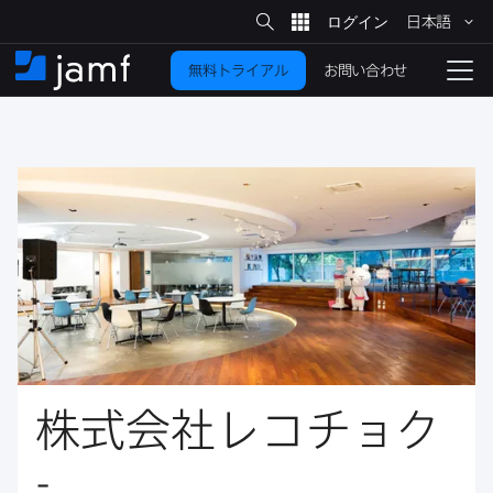
サ
日本語
イ
メ
ト
検
イ
索
お問い合わせ
無料トライアル
ン
ホ
ナ
コ
ー
ビ
ン
ム
ゲ
テ
ー
ン
シ
ツ
ョ
に
ン
を
移
動
切
り
替
え
る
株式会社レコチョク
-