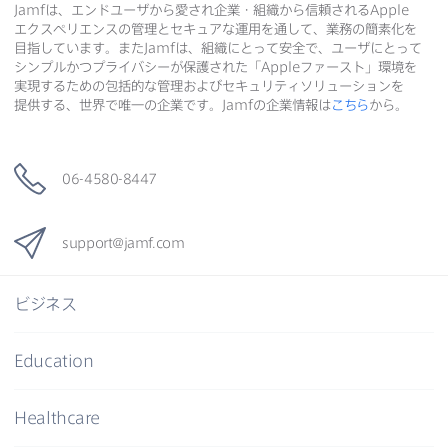
Jamf
は、​エンドユーザから​愛され企業・組織から​信頼される
Apple
エクスペリエンスの​管理と​セキュアな​運用を​通して、​業務の​簡素化を​
目指しています。​また
Jamf
は、​組織に​とって​安全で、​ユーザに​とって​
シンプルかつプライバシーが​保護された​「
Apple
ファースト」環境を​
実現する​ための​包括的な​管理および​セキュリティソリューションを​
提供する、​世界で​唯一の​企業です。
Jamf
の​企業情報は
こちら
から。
06-4580-8447
support
@
jamf
.
com
ビジネス
Education
Healthcare