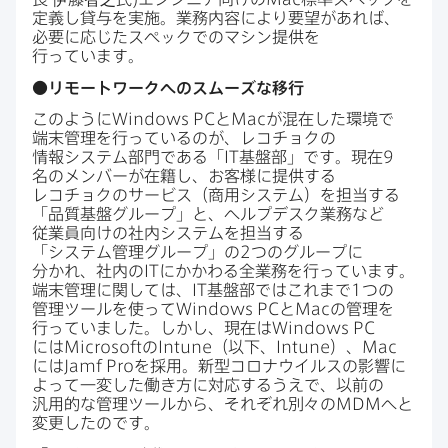
定義し貸与を​実施。​業務内容に​より​要望が​あれば、​
必要に​応じた​スペックでの​マシン提供を​
行っています。
●リモートワークへの​スムーズな​移行
このように
Windows PC
と
Mac
が​混在した​環境で​
端末管理を​行っているのが、​レコチョクの​
情報システム部門である​「
IT
基盤部」です。​現在
9
名の​メンバーが​在籍し、​お客様に​提供する​
レコチョクの​サービス​（商用システム）を​担当する​
「品質基盤グループ」と、​ヘルプデスク業務など​
従業員向けの​社内システムを​担当する​
「システム管理グループ」の
2
つの​グループに​
分かれ、​社内の
IT
に​かかわる​全業務を​行っています。​
端末管理に​関しては、
IT
基盤部では​これまで
1
つの​
管理ツールを​使って
Windows PC
と
Mac
の​管理を​
行っていました。​しかし、​現在は
Windows PC
には
Microsoft
の
Intune
（以下、
Intune
）、
Mac
には
Jamf Pro
を​採用。​新型コロナウイルスの​影響に​
よって​一変した​働き方に​対応するうえで、​以前の​
汎用的な​管理ツールから、​それぞれ別々の
MDM
へと​
変更したのです。