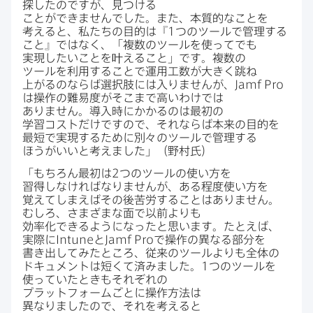
探したのですが、​見つける​
ことができませんでした。​また、​本質的な​ことを​
考えると、​私たちの​目的は​『
1
つの​ツールで​管理する​
こと』ではなく、​「複数の​ツールを​使ってでも​
実現したい​ことを​叶える​こと」です。​複数の​
ツールを​利用する​ことで​運用工数が​大きく​跳ね​
上がるのならば選択肢には​入りませんが、
Jamf Pro
は​操作の​難易度が​そこまで​高いわけでは​
ありません。​導入時に​かかるのは​最初の​
学習コストだけですので、​それならば本来の​目的を​
最短で​実現する​ために​別々の​ツールで​管理する​
ほうが​いいと​考えました」​（野村氏）
「もちろん​最初は
2
つの​ツールの​使い方を​
習得しなければなりませんが、​ある​程度​使い方を​
覚えてしまえば​その​後苦労する​ことは​ありません。​
むしろ、​さまざまな面で​以前よりも​
効率化できるようになったと​思います。​たとえば、​
実際に
Intune
と
Jamf Pro
で​操作の​異なる​部分を​
書き出してみた​ところ、​従来の​ツールよりも​全体の​
ドキュメントは​短くて​済みました。
1
つの​ツールを​
使っていた​ときも​それぞれの​
プラットフォームごとに​操作方​法は​
異なりましたので、​それを​考えると​