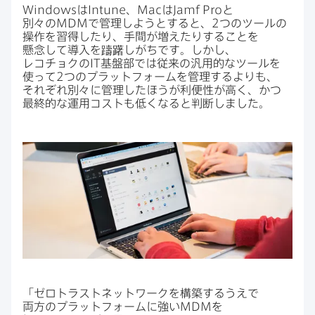
Windows
は
Intune
、
Mac
は
Jamf Pro
と​
別々の
MDM
で​管理しようと​すると、
2
つの​ツールの​
操作を​習得したり、​手間が​増えたりする​ことを​
懸念して​導入を​躊躇しがちです。​しかし、​
レコチョクの
IT
基盤部では​従来の​汎用的な​ツールを​
使って
2
つの​プラットフォームを​管理するよりも、​
それぞれ別々に​管理した​ほうが​利便性が​高く、​かつ​
最終的な​運用コストも​低くなると​判断しました。
「ゼロトラストネットワークを​構築するうえで​
両方の​プラットフォームに​強い
MDM
を​