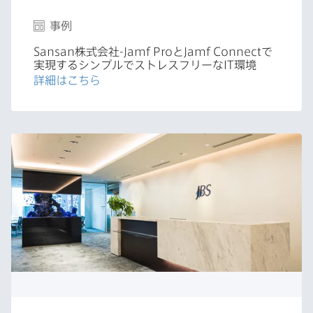
事例
Sansan
株式会社
-Jamf Pro
と
Jamf Connect
で​
実現する​シンプルで​ストレスフリーな
IT
環境
詳細は​こちら