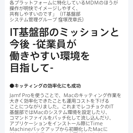
各プラットフォームに​特化している
MDM
の​ほうが​
操作が​明快で​イメージしやすく、​
共有しやすいのです」​（
IT
基盤部
システム管理グループ
窪塚茂章氏）
IT
基盤部の​ミッションと​
今後
-
従業員が​
働きやすい​環境を​
目指して
-
●キッティングの​効率化にも​成功
Jamf Pro
を​使う​ことで、
Mac
の​キッティング作業を​
大きく​効率化できたことも​運用コストを​下げる​
ことに​つながりました。​これまで​レコチョクの
IT
基盤部では
Mac
の​システム環境を​設定したり、​
コマンドファイルを​バッチ化して​流し込んだり、​
アプリケーションを​インストール際に
Time
Machine
バックアップから​初期化した
Mac
に​