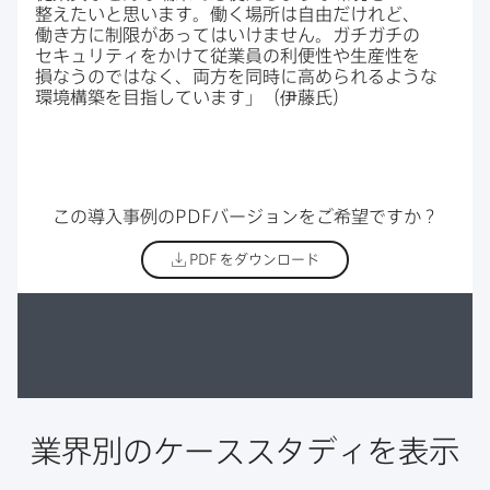
整えたいと​思います。​働く​場所は​自由だけれど、​
働き方に​制限が​あってはいけません。​ガチガチの​
セキュリティを​かけて​従業員の​利便性や​生産性を​
損なうのではなく、​両方を​同時に​高められるような​
環境構築を​目指しています」​（伊藤氏）
この​導入事例の
PDF
バージョンを​ご希望ですか？
PDF
をダウンロード
業界別の​ケーススタディを​表示