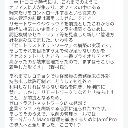
「
With
コロナ時代には、​これまでのように​
オフィスに​人が​集まり、​オフィスの​中に​ある​
端末だけを​コントロールすると​いう​従来の​
端末管理の​前提は​通用しません。​そこで、​
リモートワークや​クラウドを​前提とした​これからの​
時代に​相応しい​企業インフラを​構築する​ために、​
認証機構や​セキュリティ等を​見直した​新しい​管理方​
針を​組み立てました。​いわゆる​
『ゼロトラストネットワーク』の​構築の​実現です。​
そして​それを​目指すうえで​何が​足りないのかを​
アセスメントした​ところ、​一番プライオリティが​
高かったのが​端末管理だったので、​まずは​そこから​
着手した形です」​（野村氏）
それまで​レコチョクでは​従業員の​業務端末の​外部​
持ち出しは​許可制で、​どうしても​社外で​
利用しなければならない​場合を​除き、​原則的に​
禁止。​しかし、​リモートワークに​なると​「持ち出す​
こと」が​前提と​なる​ため、​
ゼロトラストネットワーク的な​発想で​
企業インフラを​刷新する​必要に​迫られたのです。​
そして​そのうえで、​以前の​管理ツールでは​
不十分だった
Mac
の​管理を​徹底する​ために
Jamf Pro
の​導入へと​至りました。​ここで
1
つ​