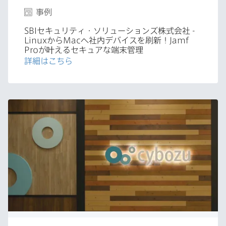
事例
SBI
セキュリティ・ソリューションズ株式会社
-
Linux
から
Mac
へ​社内デバイスを​刷新！
Jamf
Pro
が​叶える​セキュアな​端末管理
詳細は​こちら