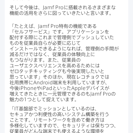
そして​今後は、
Jamf Pro
に​搭載されるさまざまな​
機能の​活用を​さらに​図っていきたいと​言います。
「たとえば、
Jamf Pro
特有の​機能である​
『セルフサービス』です。​アプリケーションを​
配付する​際に​これまで​管理側で​プッシュしていた​
ものを​従業員自らが​必要に​応じて​
インストールできるようになれば、​管理側の​手間が​
減るだけではなく、​従業員の​体験向上に​
もつながります。​また、​従業員の​
ユーザエクスペリエンスを​高める​ためには​
ゼロタッチキッティングも​今後​実現したいと​
思っています」​その​ほか、​現在レコチョクでは​
社用携帯に
Android
端末を​利用していますが、​
今後
iPhone
や
iPad
と​いった
Apple
デバイスが​
増えてきた​ときに​一元管理できるのも
Jamf Pro
の​
魅力の
1
つと​して​捉えています。
「
IT
基盤部で​ミッションと​しているのは、​
セキュアかつ​利便性の​高い​システム構築を​行う​
ことです。​リモートワークを​含めて​働き方は​
多様化していますので、​セキュリティは​保ちつつ、​
従業員が​どんな​端末でも​使えるような​環境を​