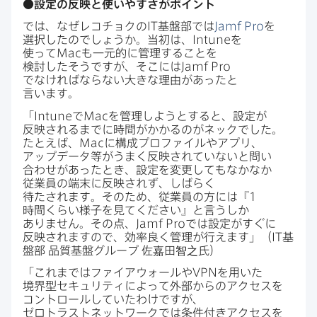
●設定の​反映と​使いやすさが​ポイント
では、​なぜレコチョクの
IT
基盤部では
Jamf Pro
を​
選択したのでしょうか。​当初は、
Intune
を​
使って
Mac
も​一元的に​管理する​ことを​
検討したそうですが、​そこには
Jamf Pro
でなければならない​大きな​理由が​あったと​
言います。
「
Intune
で
Mac
を​管理しようと​すると、​設定が​
反映されるまでに​時間が​かかるのが​ネックでした。​
たとえば、
Mac
に​構成プロファイルや​アプリ、​
アップデータ等が​うまく​反映されていないと​問い​
合わせが​あった​とき、​設定を​変更しても​なかなか​
従業員の​端末に​反映されず、​しばらく​
待たされます。​その​ため、​従業員の​方には​『
1
時間くらい​様子を​見てください』と​言うしか​
ありません。​その点、
Jamf Pro
では​設定が​すぐに​
反映されますので、​効率良く​管理が​行えます」​（
IT
基
盤部
品質基盤グループ
佐嘉田智之氏）
「これまでは​ファイアウォールや
VPN
を​用いた​
境界型セキュリティに​よって​外部からの​アクセスを​
コントロールしていたわけですが、​
ゼロトラストネットワークでは​条件付きアクセスを​