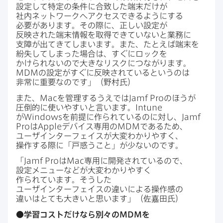
設定して​特定の​条件に​合致した​端末だけが​
社内ネットワークへ​アクセスできるように​する​
必要が​あります。​その​際に、​正しい​設定が​
反映された​端末情報を​取得できていないと​業務に​
支障が​出てきてしまいます。​また、​たとえば​端末を​
紛失してしまった​場合は、​すぐに​ロックを​
かけられないので​大きなリスクに​つながります。
MDM
の​設定が​すぐに​反映されていると​いうのは​
非常に​重要なのです」​（野村氏）
また、
Mac
を​管理するうえでは
Jamf Pro
の​ほうが​
圧倒的に​使いやすいと​言います。
Intune
が
Windows
を​前提に​作られているのに​対し、
Jamf
Pro
は
Apple
デバイス専用の
MDM
である​ため、​
ユーザインターフェイスが​大変わかりやすく、​
操作する​際に​「戸惑う​こと」が​少ないのです。
「
Jamf Pro
は
Mac
専用に​開発されているので、​
設定メニューなどが​大変わかりやすく​
作られています。​そうした​
ユーザインターフェイスの​違いに​よる​操作感の​
違いは​とても​大きいと​思います」​（佐嘉田氏）
●学習コストだけなら​別々の
MDM
を