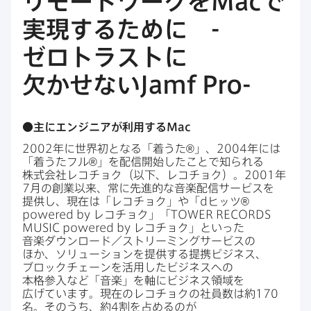
リモートワークを
Mac
で​
実現する​ために
-
ゼロトラストに​
欠かせない
Jamf Pro-
●主に​エンジニアが​利用する
Mac
2002
年に​世界初と​なる​「着うた®」、
2004
年には​
「着うたフル®」を​配信開始した​ことで​知られる​
株式会社レコチョク​（以下、​レコチョク）。
2001
年
7
月の​創業以来、​常に​先進的な​音楽配信サービスを​
提供し、​現在は​「レコチョク」や​「
d
ヒッツ®
powered by
レコチョク」​「
TOWER RECORDS
MUSIC powered by
レコチョク」と​いった​
音楽ダウンロード／ストリーミングサービスの​
ほか、​ソリューションを​提供する​提携ビジネス、​
ブロックチェーンを​活用した​ビジネスへの​
本格参入など​「音楽」を​軸に​ビジネス領域を​
広げています。​現在の​レコチョクの​社員数は​約
170
名。​そのうち、​約
4
割を​占めるのが​