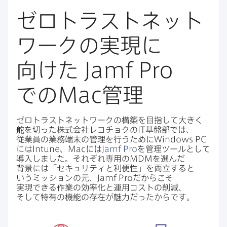
ゼロトラストネット
ワークの​実現に​
向けた
Jamf Pro
での
Mac
管理
ゼロトラストネットワークの​構築を​目指して​大きく​
舵を​切った​株式会社レコチョクの
IT
基盤部では、​
従業員の​業務端末の​管理を​行う​ために
Windows PC
には
Intune
、
Mac
には
Jamf Pro
を​管理ツールと​して​
導入しました。​それぞれ専用の
MDM
を​選んだ​
背景には​「セキュリティと​利便性」を​両立すると​
いう​ミッションの​元、
Jamf Pro
だから​こそ​
実現できる​作業の​効率化と​運用コストの​削減、​
そして​特有の​機能の​存在が​魅力だったからです。