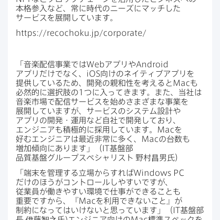
本格参入など、​常に​時代の​ニーズに​マッチした​
サービスを​展開しています。
https
://
recochoku
.
jp
/
corporate
/
「音楽配信事業では
Web
アプリや
Android
アプリだけでなく、
iOS
向けの​ネイティブアプリを​
提供している​ため、​開発の​親和性を​考えると
Mac
も​
必然的に​選択肢の
1
つに​入ってきます。​また、​当社は​
音楽市場で​配信サービスを​始めさまざまな​事業を​
展開していますが、​サービスの​システム設計や​
アプリの​開発・運用など​自社で​開発しており、​
エンジニアも​積極的に​採用しています。
Mac
を​
好むエンジニアは​最近​非常に​多く、
Mac
の​台数も​
増加傾向に​あります」​（
IT
基盤部
品質基盤グループスペシャリスト
野村昌男氏）
「端末を​管理する​立場から​すれば
Windows PC
だけの​ほうが​コントロールしやすいですが、​
従業員が​働きやすい​環境で​仕事が​できることも​
重要ですから、​『
Mac
を​利用できない​こと』が​
制約に​なってはいけないと​思っています」​（
IT
基盤部
長
伊藤智之氏)エンジニア向けの
Mac
標準スペックを​