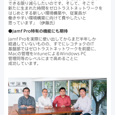
できる​限り​減らしたいのです。​そして、​そこで​
新たに​生まれた​時間を​ゼロトラストネットワークを​
はじめと​する​新しい​環境構築や、​従業員が​
働きやすい​環境構築に​向けて​費や​したいと​
思っています」​（伊藤氏）
●
Jamf Pro
特有の​機能にも​期待
Jamf Pro
を​実際に​使い出してから​まだ​半年しか​
経過していない​ものの、​すでに​レコチョクの
IT
基盤部では​ゼロトラストネットワークを​前提に、
Mac
の​管理を
Intune
に​よる
Windows PC
管理同等の​レベルにまで​高める​ことに​
成功しています。