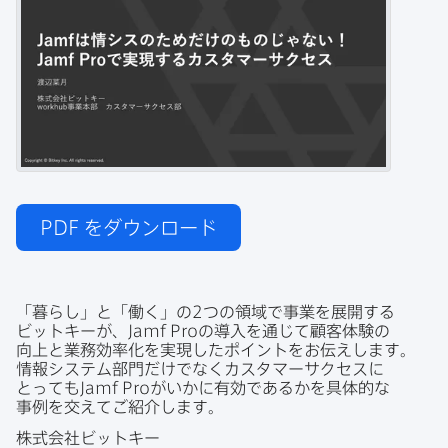
PDF
をダウンロード
「暮らし」と​「働く」の
2
つの​領域で​事業を​展開する​
ビットキーが、
Jamf Pro
の​導入を​通じて​顧客体験の​
向上と​業務効率化を​実現した​ポイントを​お伝えします。
情報システム部門だけでなく​カスタマーサクセスに​
とっても
Jamf Pro
が​いかに​有効であるかを​具体的な​
事例を​交えて​ご紹介します。
株式会社ビットキー