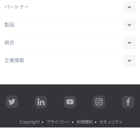
パートナー
製品
統合
企業情報
T
L
Y
I
F
w
i
o
n
a
i
n
u
s
c
t
k
T
t
e
t
e
u
a
b
Copyright
プライバシー
利用規約
セキュリティ
e
d
b
g
o
r
I
e
r
o
n
a
k
All contents
©
copyright 2002-2026 Jamf
.
無断転載禁止
m