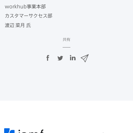
workhub
事業本部
カスタマーサクセス部
渡辺
菜月
氏
共有
F
T
L
メ
a
w
i
ー
c
i
n
ル
e
t
k
で
b
t
e
o
e
d
共
o
r
I
有
k
で
n
で
で
共
共
有
共
有
有