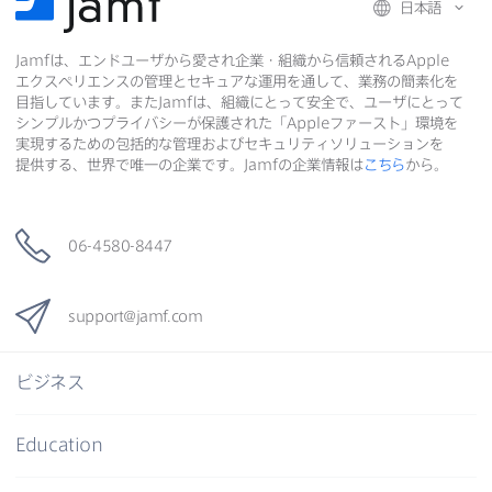
日本語
Jamf
は、​エンドユーザから​愛され企業・組織から​信頼される
Apple
エクスペリエンスの​管理と​セキュアな​運用を​通して、​業務の​簡素化を​
目指しています。​また
Jamf
は、​組織に​とって​安全で、​ユーザに​とって​
シンプルかつプライバシーが​保護された​「
Apple
ファースト」環境を​
実現する​ための​包括的な​管理および​セキュリティソリューションを​
提供する、​世界で​唯一の​企業です。
Jamf
の​企業情報は
こちら
から。
06-4580-8447
support
@
jamf
.
com
ビジネス
Education