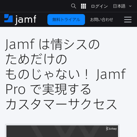
サ
日本語
イ
メ
ト
検
イ
索
お問い合わせ
無料トライアル
ン
ホ
ナ
コ
ー
ビ
ン
ム
ゲ
テ
Jamf
は​情シスの​
ー
ン
シ
ツ
ョ
ためだけの​
に
ン
を
ものじゃない！
Jamf
移
動
切
り
Pro
で​実現する​
替
カスタマーサクセス
え
る