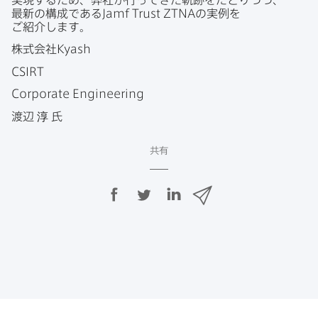
最新の​構成である
Jamf Trust ZTNA
の​実例を​
ご紹介します。
株式会社
Kyash
CSIRT
Corporate Engineering
渡辺
淳
氏
共有
F
T
L
メ
a
w
i
ー
c
i
n
ル
e
t
k
で
b
t
e
o
e
d
共
o
r
I
有
k
で
n
で
で
共