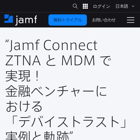
サ
日本語
イ
メ
ト
検
イ
索
お問い合わせ
無料トライアル
ン
ホ
ナ
コ
ー
ビ
ン
ム
ゲ
テ
“
Jamf Connect
ー
ン
シ
ツ
ョ
ZTNA
と
MDM
で​
に
ン
を
実現！
移
動
切
り
金融ベンチャーに​
替
おける​
え
る
「デバイストラスト」​
実例と​軌跡”