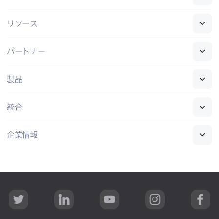
リソース
パートナー
製品
統合
企業情報
T
L
Y
I
F
w
i
o
n
a
i
n
u
s
c