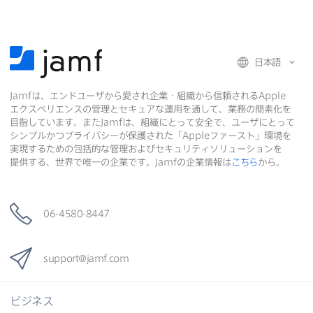
共
有
共
有
有
日本語
Jamf
は、​エンドユーザから​愛され企業・組織から​信頼される
Apple
エクスペリエンスの​管理と​セキュアな​運用を​通して、​業務の​簡素化を​
目指しています。​また
Jamf
は、​組織に​とって​安全で、​ユーザに​とって​
シンプルかつプライバシーが​保護された​「
Apple
ファースト」環境を​
実現する​ための​包括的な​管理および​セキュリティソリューションを​
提供する、​世界で​唯一の​企業です。
Jamf
の​企業情報は
こちら
から。
06-4580-8447
support
@
jamf
.
com
ビジネス