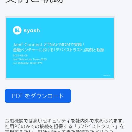
PDF
をダウンロード
金融機関では​高い​セキュリティを​社内外で​求められます。​
社用
PC
のみでの​接続を​担保する​「デバイストラスト」を​
実現する​ため、​弊社が​行ってきた​軌跡を​たどりつつ、​