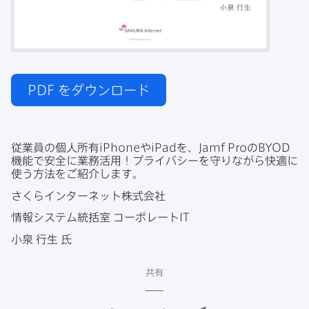
PDF
をダウンロード
従業員の​個人所有
iPhone
や
iPad
を、
Jamf Pro
の
BYOD
機能で​安全に​業務活用！​プライバシーを​守りながら​快適に​
使う方法を​ご紹介します。
さくらインターネット株式会社
情報システム統括室
コーポレート
IT
小泉
行生
氏
共有
F
T
L
メ