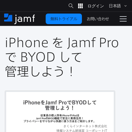
サ
日本語
イ
メ
ト
検
イ
索
お問い合わせ
無料トライアル
ン
ホ
ナ
コ
ー
ビ
ン
ム
ゲ
テ
iPhone
を
Jamf Pro
ー
ン
シ
ツ
ョ
で
BYOD
して​
に
ン
を
管理しよう！
移
動
切
り
替
え
る