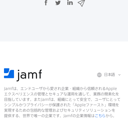
a
w
i
ー
c
i
n
ル
e
t
k
で
b
t
e
o
e
d
共
o
r
I
有
k
で
n
で
で
共
共
有
共
有
有
日本語
Jamf
は、​エンドユーザから​愛され企業・組織から​信頼される
Apple
エクスペリエンスの​管理と​セキュアな​運用を​通して、​業務の​簡素化を​
目指しています。​また
Jamf
は、​組織に​とって​安全で、​ユーザに​とって​
シンプルかつプライバシーが​保護された​「
Apple
ファースト」環境を​
実現する​ための​包括的な​管理および​セキュリティソリューションを​
提供する、​世界で​唯一の​企業です。
Jamf
の​企業情報は
こちら
から。