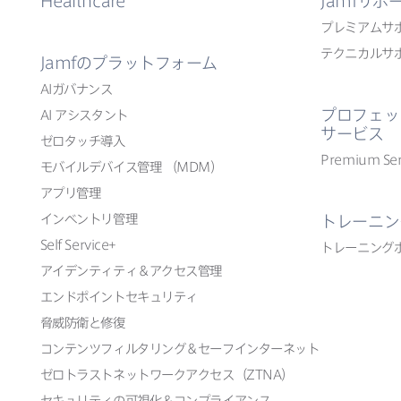
Healthcare
Jamf
サポ
プレミアムサ
テクニカルサ
Jamf
の​プラットフォーム
AI
ガバナンス
プロフェッ
AI
アシスタント
サービス
ゼロタッチ導入
Premium Ser
モバイルデバイス管理
（
MDM
）
アプリ管理
インベントリ管理
トレーニン
Self Service
+
トレーニング
アイデンティティ＆アクセス管理
エンドポイントセキュリティ
脅威防衛と​修復
コンテンツフィルタリング＆セーフインターネット
ゼロトラストネットワークアクセス​（
ZTNA
）
セキュリティの​可視化＆コンプライアンス