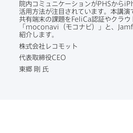
院内コミュニケーションが
PHS
から
iP
活用方​法が​注目されています。​本講演
共有端末の​課題を
FeliCa
認証や​クラウ
「
moconavi
（モコナビ）」と、
Jamf
紹介します。
株式会社レコモット
代表取締役
CEO
東郷
剛
氏