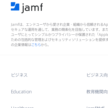
Jamf
は、​エンドユーザから​愛され企業・組織から​信頼される
Ap
セキュアな​運用を​通して、​業務の​簡素化を​目指しています。​ま
ユーザに​とって​シンプルかつプライバシーが​保護された​「
Appl
ための​包括的な​管理および​セキュリティソリューションを​提供す
の​企業情報は
こちら
から。
ビジネス
ビジネス向
Education
教育機関向