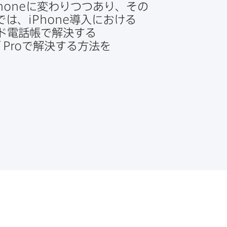
hone
に​変わりつつ​あり、​その​
では、
iPhone
導入に​おける​
ド電話帳で​解決する​
 Pro
で​解決する​方​法を​