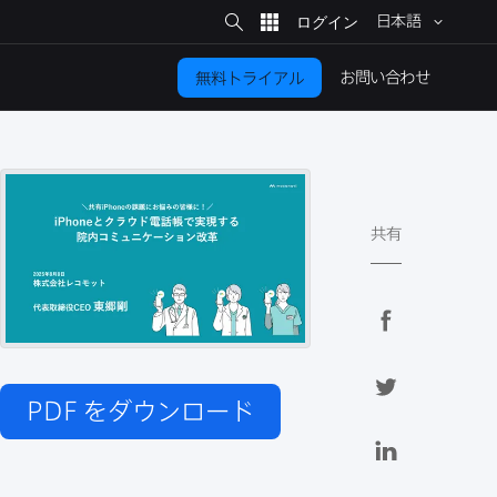
サ
イ
日本語
ト
検
索
お問い​合わせ
無料トライアル
共有
F
a
c
T
e
w
PDF
をダウンロード
b
i
L
o
t
i
o
t