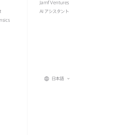
Jamf Ventures
t
AI
アシスタント
nsics
日本語