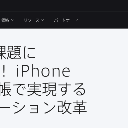
価格
リソース
パートナー
課題に​
！
iPhone
帳で​実現する​
ーション改革