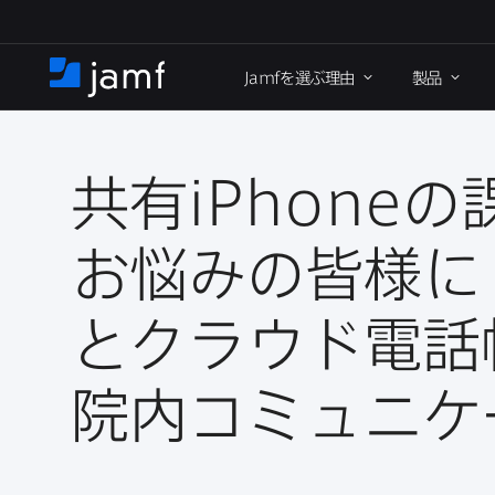
メ
イ
Jamf
を​選ぶ理由
製品
ン
ホ
コ
ー
ン
ム
テ
ン
共有
iPhone
の​
ツ
に
お悩みの​皆様に
移
動
と​クラウド電話
院内コミュニケ