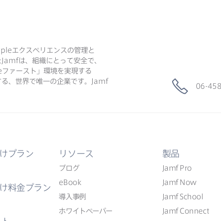
ple
エクスペリエンスの​管理と​
た
Jamf
は、​組織に​とって​安全で、​
e
ファースト」環境を​実現する​
る、​世界で​唯一の​企業です。
Jamf
06-45
けプラン
リソース
製品
ブログ
Jamf Pro
eBook
Jamf Now
け料金プラン
導入事例
Jamf School
ホワイトペーパー
Jamf Connect