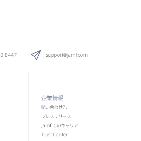
80-8447
support
@
jamf
.
com
企業情報
問い​合わせ先
プレスリリース
Jamf
での​​キャリア
Trust Center