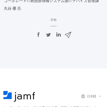
コーポレート
IT
統括部情報システム部
IT
デバイス管理課
丸谷
優
氏
共有
F
T
L
メ
a
w
i
ー
c
i
n
ル
e
t
k
で
b
t
e
o
e
d
共
o
r
I
有
k
で
n
で
で
共
共
有
共
有
有
日本語