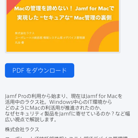
PDF
をダウンロード
Jamf Pro
の​利用から​始まり、​現在は
Jamf for Mac
を​
活用中の​ラクス社。
Windows
中心の
IT
環境から​
どのように
Mac
の​利活用が​推進されたのか、​
なぜセキュリティ製品を
Jamf
に​寄せているのか？​など​幅​
広い​視点で​解説します。
株式会社ラクス