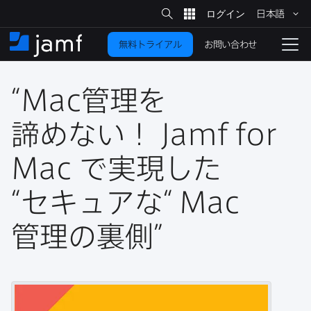
サ
日本語
イ
メ
ト
検
イ
索
お問い合わせ
無料トライアル
ン
ホ
ナ
コ
ー
ビ
ン
ム
ゲ
テ
“
Mac
管理を​
ー
ン
シ
ツ
ョ
諦めない！
Jamf for
に
ン
を
Mac
で​実現した
移
動
切
り
“セキュアな​“
Mac
替
管理の​裏側”
え
る