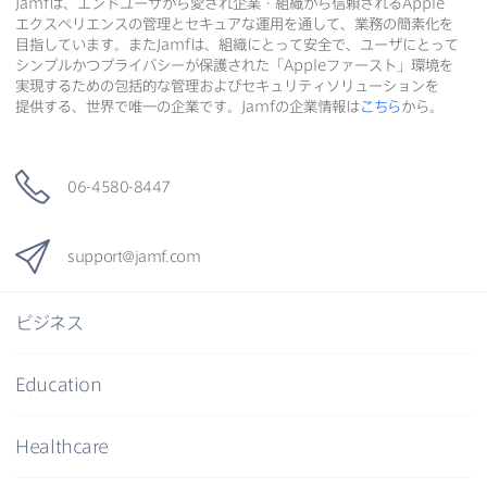
Jamf
は、​エンドユーザから​愛され企業・組織から​信頼される
Apple
エクスペリエンスの​管理と​セキュアな​運用を​通して、​業務の​簡素化を​
目指しています。​また
Jamf
は、​組織に​とって​安全で、​ユーザに​とって​
シンプルかつプライバシーが​保護された​「
Apple
ファースト」環境を​
実現する​ための​包括的な​管理および​セキュリティソリューションを​
提供する、​世界で​唯一の​企業です。
Jamf
の​企業情報は
こちら
から。
06-4580-8447
support
@
jamf
.
com
ビジネス
Education
Healthcare