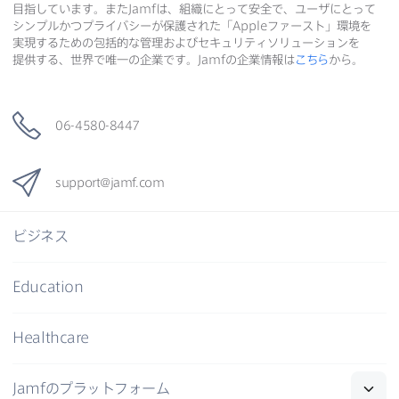
目指しています。​また
Jamf
は、​組織に​とって​安全で、​ユーザに​とって​
シンプルかつプライバシーが​保護された​「
Apple
ファースト」環境を​
実現する​ための​包括的な​管理および​セキュリティソリューションを​
提供する、​世界で​唯一の​企業です。
Jamf
の​企業情報は
こちら
から。
06-4580-8447
support
@
jamf
.
com
ビジネス
Education
Healthcare
Jamf
の​プラットフォーム