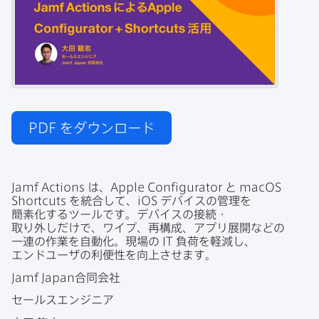
PDF
をダウンロード
Jamf Actions
は、
Apple Configurator
と
macOS
Shortcuts
を​統合して、
iOS
デバイスの​管理を​
簡素化する​ツールです。​デバイスの​接続・
取り外しだけで、​ワイプ、​再構成、​アプリ展開などの​
一連の​作業を​自動化。​現場の
IT
負荷を​軽減し、​
エンドユーザの​利便性を​向上させます。
Jamf Japan
合同会社
セールスエンジニア