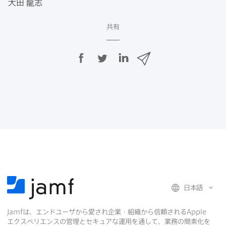
大田
龍志
共有
F
T
L
メ
a
w
i
ー
c
i
n
ル
e
t
k
で
b
t
e
o
e
d
共
o
r
I
有
k
で
n
で
で
共
共
有
共
有
有
日本語
Jamf
は、​エンドユーザから​愛され企業・組織から​信頼される
Apple
エクスペリエンスの​管理と​セキュアな​運用を​通して、​業務の​簡素化を​