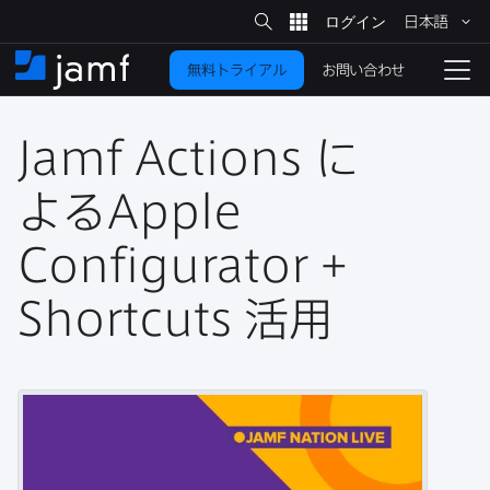
サ
日本語
イ
メ
ト
検
イ
索
お問い合わせ
無料トライアル
ン
ホ
ナ
コ
ー
ビ
ン
ム
ゲ
テ
Jamf Actions
に​
ー
ン
シ
ツ
ョ
よる
Apple
に
ン
を
Configurator
+
移
動
切
り
Shortcuts
活用
替
え
る