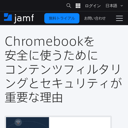
サ
日本語
イ
メ
ト
検
イ
索
お問い合わせ
無料トライアル
ン
ホ
ナ
コ
ー
ビ
ン
ム
ゲ
テ
Chromebook
を​
ー
ン
シ
ツ
ョ
安全に​使う​ために​
に
ン
を
コンテンツフィルタリ
移
動
切
り
ングと​セキュリティが​
替
重要な​理由
え
る