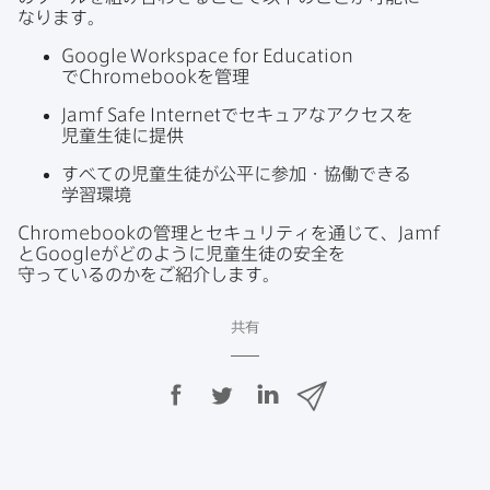
なります。
Google Workspace for Education
で
Chromebook
を​管理
Jamf Safe Internet
で​セキュアな​アクセスを​
児童生徒に​提供
すべての​児童生徒が​公平に​参加・協働できる​
学習環境
Chromebook
の​管理と​セキュリティを​通じて、
Jamf
と
Google
が​どのように​児童生徒の​安全を​
守っているのかを​ご紹介します。
共有
F
T
L
メ
a
w
i
ー
c
i
n
ル
e
t
k
で
b
t
e
o
e
d
共