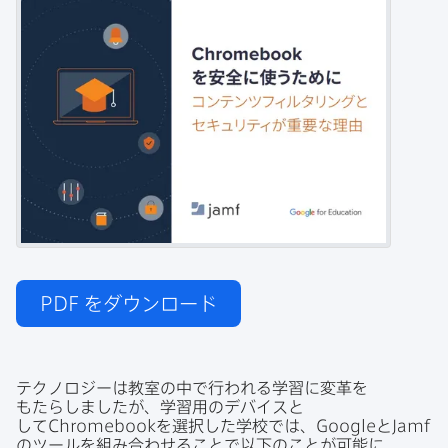
PDF
をダウンロード
テクノロジーは​教室の​中で​行われる​学習に​変革を​
もたらしましたが、​学習用の​デバイスと​
して
Chromebook
を​選択した​学校では、
Google
と
Jamf
の​ツールを​組み合わせる​ことで​以下の​ことが​可能に​