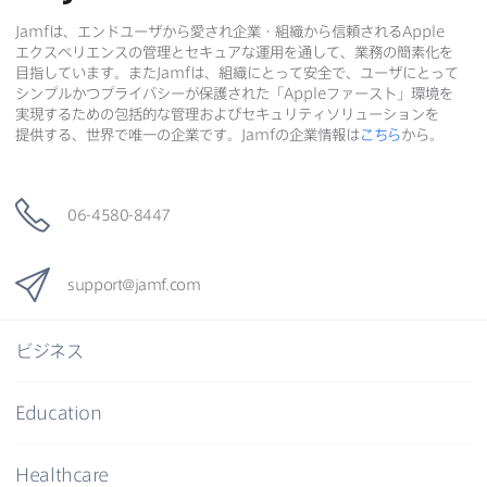
Jamf
は、​エンドユーザから​愛され企業・組織から​信頼される
Apple
エクスペリエンスの​管理と​セキュアな​運用を​通して、​業務の​簡素化を​
目指しています。​また
Jamf
は、​組織に​とって​安全で、​ユーザに​とって​
シンプルかつプライバシーが​保護された​「
Apple
ファースト」環境を​
実現する​ための​包括的な​管理および​セキュリティソリューションを​
提供する、​世界で​唯一の​企業です。
Jamf
の​企業情報は
こちら
から。
06-4580-8447
support
@
jamf
.
com
ビジネス
Education
Healthcare