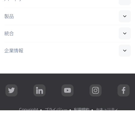
製品
統合
企業情報
T
L
Y
I
F
w
i
o
n
a
i
n
u
s
c
t
k
T
t
e
t
e
u
a
b
Copyright
プライバシー
利用規約
セキュリティ
e
d
b
g
o
r
I
e
r
o
n
a
k
All contents
©
copyright 2002-2026 Jamf
.
無断転載禁止
m