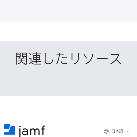
o
r
I
有
k
で
n
で
で
共
共
有
共
有
有
関連したリソース
日本語