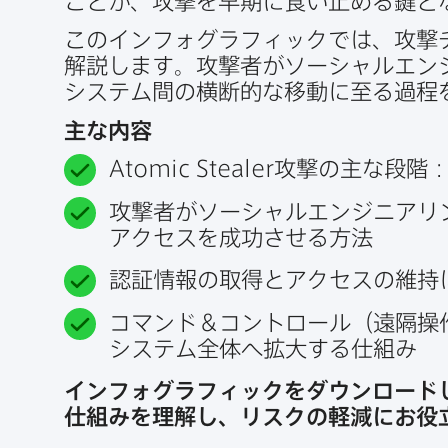
ことが、​攻撃を​早期に​食い​止める​鍵と
この​インフォグラフィックでは、​攻撃チ
解説します。​攻撃者が​ソーシャルエン
システム間の​横断的な​移動に​至る​過程
主な​内容
Atomic Stealer
攻撃の​主な​段階
攻撃者が​ソーシャルエンジニアリング
アクセスを​成功させる​方​法
認証情報の​取得と​アクセスの​維持
コマンド＆コントロール​（遠隔操作
システム全体​へ​拡大する​仕組み
インフォグラフィックを​ダウンロード
仕組みを​理解し、​リスクの​軽減に​お