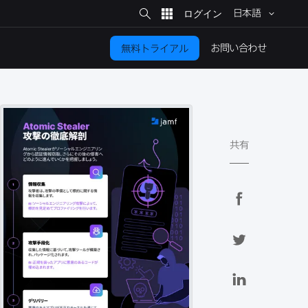
サ
イ
日本語
ト
検
索
お問い​合わせ
無料トライアル
共有
F
a
c
T
e
w
b
i
L
o
t
i
o
t