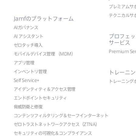
プレミアムサ
テクニカルサ
Jamf
の​プラットフォーム
AI
ガバナンス
プロフェッ
AI
アシスタント
サービス
ゼロタッチ導入
Premium Ser
モバイルデバイス管理
（
MDM
）
アプリ管理
インベントリ管理
トレーニン
Self Service
+
トレーニング
アイデンティティ＆アクセス管理
エンドポイントセキュリティ
脅威防衛と​修復
コンテンツフィルタリング＆セーフインターネット
ゼロトラストネットワークアクセス​（
ZTNA
）
セキュリティの​可視化＆コンプライアンス