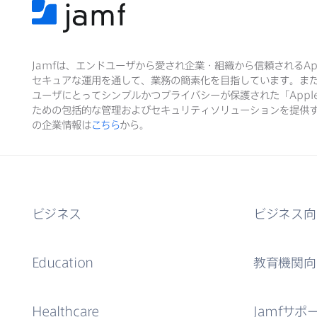
Jamf
は、​エンドユーザから​愛され企業・組織から​信頼される
Ap
セキュアな​運用を​通して、​業務の​簡素化を​目指しています。​ま
ユーザに​とって​シンプルかつプライバシーが​保護された​「
Appl
ための​包括的な​管理および​セキュリティソリューションを​提供す
の​企業情報は
こちら
から。
ビジネス
ビジネス向
Education
教育機関向
Healthcare
Jamf
サポ