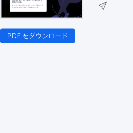
n
メ
k
e
k
ー
で
r
e
ル
で
d
で
共
I
有
PDF
をダウンロード
共
n
共
有
で
有
共
有