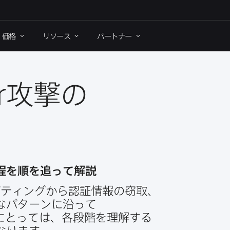
価格
リソース
パートナー
r
攻撃の​
を​順を​追って​解説
ティングから​認証情報の​窃取、​
​パターンに​沿って​
とっては、​各段階を​理解する​