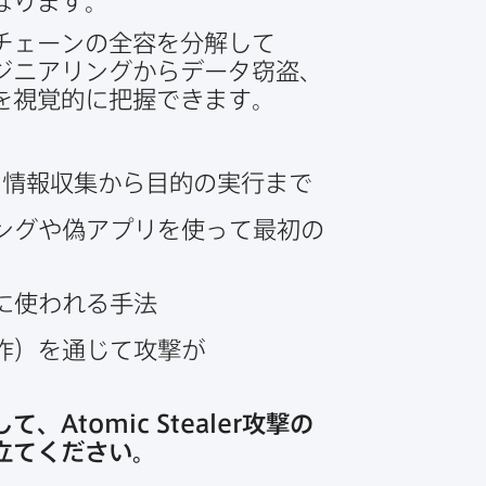
​なります。
ェーンの​全容を​分解して​
ジニアリングから​データ窃盗、​
を​視覚的に​把握できます。
：情報収集から​目的の​実行まで
や​偽アプリを​使って​最初の​
に​使われる​手法
）を​通じて​攻撃が​
して、
Atomic Stealer
攻撃の​
役立てください。