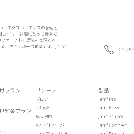
ple
エクスペリエンスの​管理と​
た
Jamf
は、​組織に​とって​安全で、​
e
ファースト」環境を​実現する​
る、​世界で​唯一の​企業です。
Jamf
06-45
けプラン
リソース
製品
ブログ
Jamf Pro
eBook
Jamf Now
け料金プラン
導入事例
Jamf School
ホワイトペーパー
Jamf Connect
ート
Jamf Threat Labs
Jamf Protect