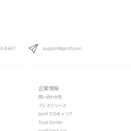
80-8447
support
@
jamf
.
com
企業情報
問い​合わせ先
プレスリリース
Jamf
での​​キャリア
Trust Center
Jamf Ventures