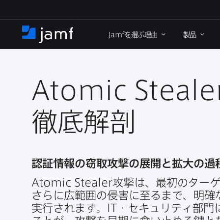
メ
イ
Jamf
を​選ぶ理由
製品
ン
ホ
コ
ー
ン
ム
テ
ン
Atomic Steale
ツ
に
徹底解剖
移
動
認証情報の​窃取攻撃の​展開と​拡大の​過程
Atomic Stealer
攻撃は、​最初の​ターゲ
さらに​広範囲の​侵害に​至るまで、​明確な
実行されます。
IT
・セキュリティ部門に​