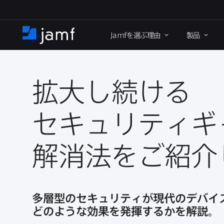
メ
イ
Jamf
を​選ぶ理由
製品
ン
ホ
コ
ー
ン
ム
テ
ン
拡大し続ける​
ツ
に
セキュリティギャ
移
動
解消法を​ご紹
多層型の​セキュリティが​現代の​デバイ
どのような​効果を​発揮するかを​解説。