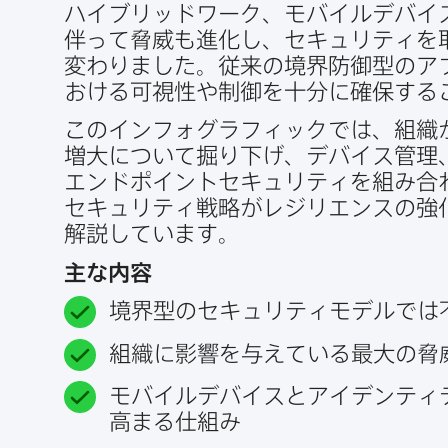
ハイブリッドワーク、​モバイルデバイ
伴って​脅威も​進化し、​セキュリティを​
変わりました。​従来の​境界防御型の​ア
おける​可視性や​制御を​十分に​確保す
この​インフォグラフィックでは、​組織が
増大に​ついて​掘り下げ、​デバイス管理
エンドポイントセキュリティを​組み合わ
セキュリティ戦略が​レジリエンスの​強
解説しています。
主な​内容
境界型の​セキュリティモデルでは​
組織に​影響を​与えている​最大の​脅
モバイルデバイスと​アイデンティテ
高まる​仕組み