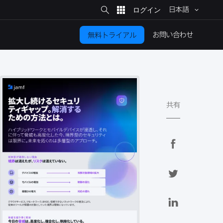
サ
イ
日本語
ト
検
索
お問い​合わせ
無料トライアル
共有
F
a
c
T
e
w
b
i
L
o
t
i
o
t