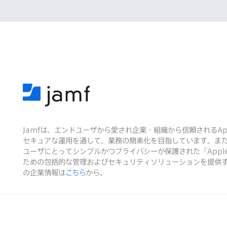
Jamf
は、​エンドユーザから​愛され企業・組織から​信頼される
Ap
セキュアな​運用を​通して、​業務の​簡素化を​目指しています。​ま
ユーザに​とって​シンプルかつプライバシーが​保護された​「
Appl
ための​包括的な​管理および​セキュリティソリューションを​提供す
の​企業情報は
こちら
から。