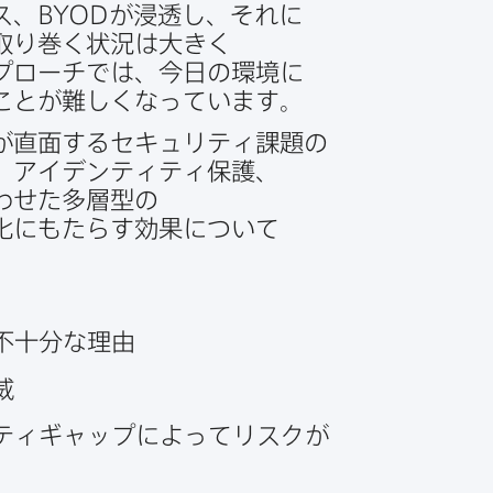
ス、
BYOD
が​浸透し、​それに​
取り巻く​状況は​大きく​
プローチでは、​今日の​環境に​
る​ことが​難しくなっています。
​直面する​セキュリティ課題の​
、​アイデンティティ保護、​
せた​多層型の​
化にもたらす効果に​ついて​
不十分な​理由
威
ィギャップに​よってリスクが​