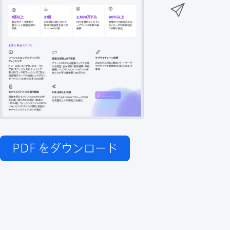
n
メ
k
e
k
ー
で
r
e
ル
で
d
で
共
I
有
共
n
共
有
で
有
共
有
PDF
をダウンロード