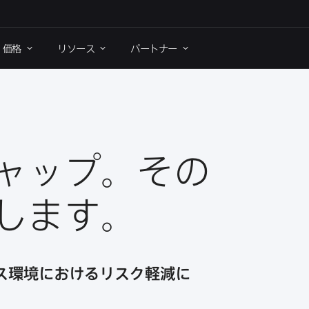
価格
リソース
パートナー
ップ。​その​
介します。
ス環境に​おける​リスク軽減に​