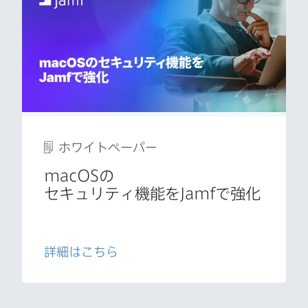
ホワイトペーパー
macOS
の​
セキュリティ機能を
Jamf
で​強化
詳細は​こちら