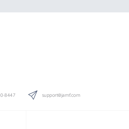
80-8447
support
@
jamf
.
com