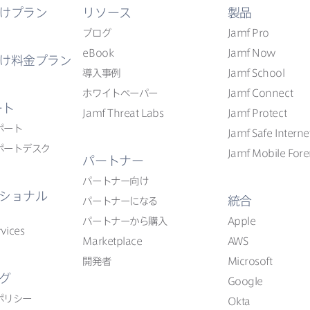
けプラン
リソース
製品
ブログ
Jamf Pro
eBook
Jamf Now
け料金プラン
導入事例
Jamf School
ホワイトペーパー
Jamf Connect
ート
Jamf Threat Labs
Jamf Protect
ポート
Jamf Safe Interne
ポートデスク
Jamf Mobile Fore
パートナー
パートナー向け
ショナル
統合
パートナーに​なる
パートナーから​購入
Apple
vices
Marketplace
AWS
開発者
Microsoft
グ
Google
ポリシー
Okta