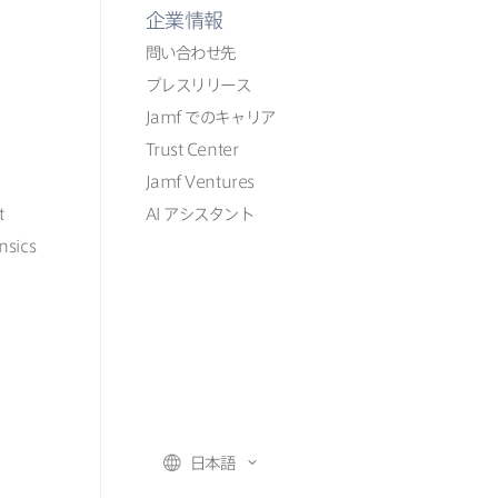
企業情報
問い​合わせ先
プレスリリース
Jamf
での​​キャリア
Trust Center
Jamf Ventures
t
AI
アシスタント
nsics
日本語