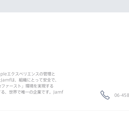
ple
エクスペリエンスの​管理と​
た
Jamf
は、​組織に​とって​安全で、​
e
ファースト」環境を​実現する​
る、​世界で​唯一の​企業です。
Jamf
06-45