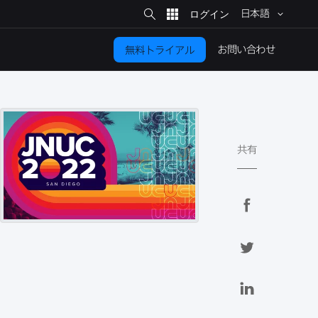
サ
イ
日本語
ト
検
索
お問い​合わせ
無料トライアル
共有
F
a
c
T
e
w
b
i
L
o
t
i
o
t