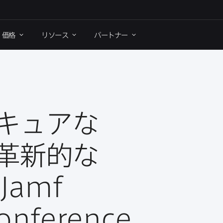
価格
リソース
パートナー
キュアな​
革新的な​
Jamf
onference