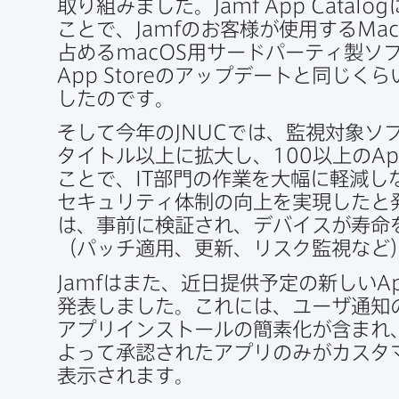
取り組みました。
Jamf App Catalog
ことで、
Jamf
の​お客様が​使用する
Mac
占める
macOS
用サードパーティ製ソフ
App Store
の​アップデートと​同じくらい
したのです。
そして​今年の
JNUC
では、​監視対象ソ
タイトル以上に​拡大し、
100
以上の
Ap
ことで、
IT
部門の​作業を​大幅に​軽減し
セキュリティ体制の​向上を​実現したと
は、​事前に​検証され、​デバイスが​寿命を
（パッチ適用、​更新、​リスク監視な
Jamf
は​また、​近日提供予定の​新しい
Ap
発表しました。​これには、​ユーザ通知
アプリインストールの​簡素化が​含まれ、
よって​承認された​アプリのみが​カスタ
表示されます。