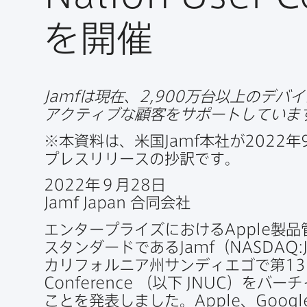
を​開催
Jamf
は​現在、
2
,
900
万台以上の​デバ
アクティブな​顧客を​サポートしていま
※本資料は、​米国
Jamf
本社が
2022
年
プレスリリースの​抄訳です。
2022
年９月
28
日
Jamf Japan
合同会社
エンタープライズに​おける
Apple
製品
スタンダードである
Jamf
（
NASDAQ
:
カリフォルニア州サンディエゴで​第
13
Conference
（以下
JNUC
）を​バーチ
ことを​発表しました。
Apple
、
Googl