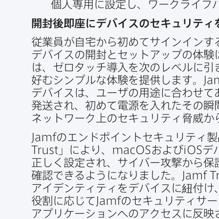
個人専用に​設定し、​ワークライフ
開封後即座に​デバイスの​セキュリティを
従業員が​自宅から​初めて​サインインする
デバイスの​開封と​セットアップの​体験は
は、​ゼロタッチ導入を​次の​レベルに​引
好むシンプルな​体験を​提供します。
Ja
デバイスは、​ユーザの​用途に​合わせて
発送され、​初めて​電源を​入れた​その​瞬
ネットワーク上の​セキュリティ脅威から
Jamf
の​エンドポイントセキュリティ製
Trust
」に​より、
macOS
および
iOS
デ
正しく​設定され、​サイバー攻撃から​保
確認できるようになりました。
Jamf T
アイデンティティを​デバイスに​紐付け、
役割に​応じて
Jamf
の​セキュリティサー
アプリケーションへの​アクセスに​反映さ