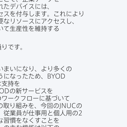
れた​デバイスには、​
スを​付与します。​これに​より​
要な​リソースに​アクセスし、​
いて​生産性を​維持する​
​通りです。
まいに​なり、​より​多くの​
うになった​ため、
BYOD
​支持を​
YOD
の​新サービスを​
​ワークフローに​基づいて​
​取り組みを、​今回の
JNUC
の​
、​従業員が​仕事用と​個人用の
2
​習慣を​なく​すことを​