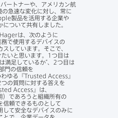
​パートナーや、​アメリカン航​
の​急速な​変化に​対し、​常に​
pple
製品を​活用する​企業や​
かに​ついて​共有しました。
Hager
は、​次のように​
業務で​使用する​デバイスの​
カスしています。​そこで、​
けたいと​思います。
1
つ目は​
ザは​満足しているか”、
2
つ目は​
部門の​信頼を​
いわゆる​『
Trusted Access
』​
2
つの​質問に​対する​答えを​
sted Access
』は、​
用）であろうと​組織所有の​
信頼できる​ものと​して​
用して​安全な​デバイスのみに​
ことで、​企業データを​