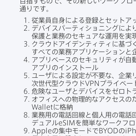
目指すもので、​その​新しい​ワークフロー
通りです。
従業員自身に​よる​登録と​セットアッ
デバイスパーティショニングに​より
保護と​業務の​セキュアな​運用を​実
クラウドアイデンティティに​基づく
すべての​業務アプリケーションと​
アプリベースの​セキュリティが​自
アプリの​インストール
ユーザに​よる​設定が​不要な、​企業
次世代型クラウド
VPN
プライベー
危険な​ユーザと​デバイスを​ゼロト
オフィスへの​物理的な​アクセスの​
Wallet
に​格納
業務用の​電話回線と​個人用の​電話
デュアル
eSIM
を​簡単な​ワークフロ
Apple
の​集中モードで
BYOD
の
iP