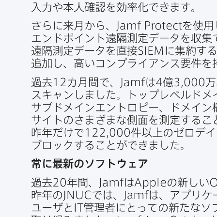
入力や本人確認を​効率化できます。
さらに​来月から、
Jamf Protect
を​使用
エンドポイント遠隔測定データを​収集
遠隔測定データを​直接
SIEM
に​集約す
追加し、​高い​コンプライアンス要件を​
過去
12
カ月間で、
Jamf
は
4
億
3
,
000
万
スキャンしました。​トップレベルドメイ
サブドメインエントロピー、​ドメイン構
サイトの​さまざまな​側面を​測定する​
昨年だけで
122
,
000
件以上の​ゼロデイ
ブロックする​ことができました。
常に​最新の​ソフトウェア
過去
20
年間、
Jamf
は
Apple
の​新しい
O
昨年の
JNUC
では、
Jamf
は、​アプリケ
ユーザと
IT
管理者に​とっての​新たな​ソ