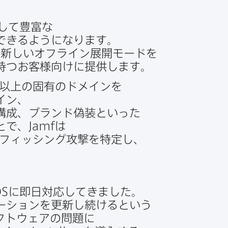
して​豊富な​
できるようになります。​
る​新しい​オフライン展開モードを​
持つ​お客様向けに​提供します。
以上の​固有の​ドメインを​
ン、​
成、​ブランド偽装と​いった​
ことで、
Jamf
は​
フィッシング攻撃を​特定し、​
S
に​即日対応してきました。​
ーションを​更新し続けると​いう​
フトウェアの​問題に​