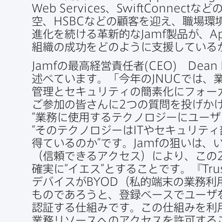
Web Services
、
SwiftConnect
などの
空、
HSBC
などの​顧客を​迎え、​職場環境
進化を​続ける​革新的な
Jamf
製品が、
A
組織の​成功を​どのように​支援している
Jamf
の​最高経営責任者(
CEO
)
Dean 
述べています。​「今年の
JNUC
では、​
管理と​セキュリティの​簡素化に​フォー
ご参加の​皆さんに
2
つの​質問を​投げか
“業務に​使用する​テクノロジーに​ユー
“その​テクノロジーは
IT
や​セキュリティ
得ているのか”です。
Jamf
の​狙いは、​
（信頼できる​アクセス）に​より、​この
確実に​“イエス”と​する​ことです。​『
Tru
デバイスが
BYOD
（​私的端末の​業務利
ものであろうと、​登録ベースで​ユーザを​
認証する​仕組みです。​この​仕組みを​利
業務リソースへの​アクセスを​許可する​