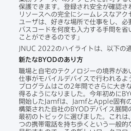
保護できます。​登録され​安全が​確認さ
リソースへの​完全に​シームレスな​アクセ
ユーザは、​好きな​場所で​仕事を​し、​必
パスコードを​何度も​入力する​手間を​省
ことができるのです」
JNUC 2022
の​ハイライトは、​以下の
新たな
BYOD
の​あり方
職場と​自宅の​テクノロジーの​境界が​あい
仕事が​モバイルデバイスで​行われるよ
プログラムは​この
2
年間で​さらに​大きな
得るようになりました。​今年​初めに
B
開始した
Jamf
は、
Jamf
と
Apple
固有の
構築された​自社の
BYOD
デバイス展開の
最初の​トピックに​選びました。​これは
つの​携帯電話を​持ち歩くと​いう​一般的な