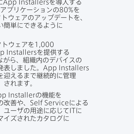
に
App Installers
を​導入する​
アプリケーションの
80
%を​
トウェアの​アップデートを、
​簡単に​できるように​
フトウェアを
1
,
000
p Installers
を​提供する​
ながら、​組織内の​デバイスの​
​発表しました。
App Installers
​迎えるまで​継続的に​管理​
ど）されます。
p Installer
の​機能を​
の​改善や、
Self Service
に​よる​
​ユーザの​用途に​応じて
IT
に​
マイズされた​カタログに​