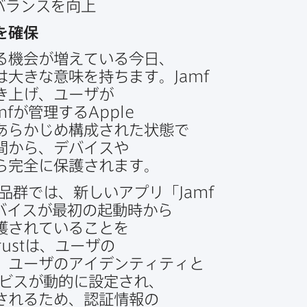
バランスを​向上
​確保
​機会が​増えている​今日、​
​大きな​意味を​持ちます。
Jamf
き上げ、​ユーザが​
mf
が​管理する
Apple
あらかじめ構成された​状態で​
間から、​デバイスや​
​完全に​保護されます。
品群では、​新しい​アプリ「
Jamf
バイスが​最初の​起動時から​
護されている​ことを​
rust
は、​ユーザの​
​ユーザの​アイデンティティと​
ビスが​動的に​設定され、​
れる​ため、​認証情報の​