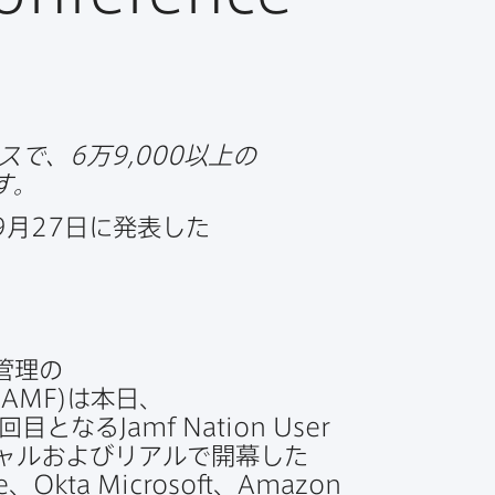
イスで、
6
万
9
,
000
以上の​
す。
9
月
27
日に​発表した​
管理の​
JAMF
)は​本日、​
回目となる
Jamf Nation User
ャルおよびリアルで​開幕した​
e
、
Okta Microsoft
、
Amazon