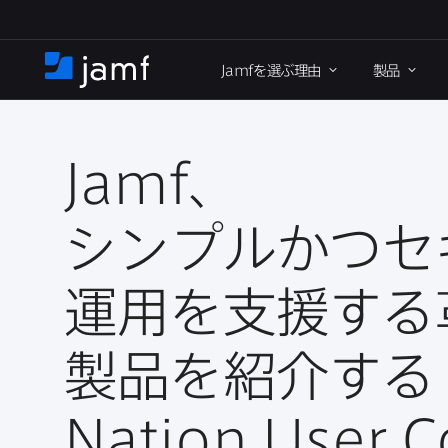
メ
イ
Jamf
を​選ぶ理由
製品
ン
ホ
コ
ー
ン
ム
テ
ン
Jamf
、​
ツ
に
シンプルかつセ
移
動
運用を​支援する​
製品を​紹介する
Nation User C