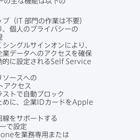
の​主な​機能は​以下の​
プ​（
IT
部門の​作業は​不要）
、​個人の​プライバシーの​
現
​シングルサインオンに​より、​
企業データへの​アクセスを​確保
動的に​設定される
Self Service
リソースへの​
トアクセス
ラストで​自動ブロック
ために、​企業
ID
カードを
Apple
回線を​サポートする​
ーで​設定
hone
を​業務専用または​