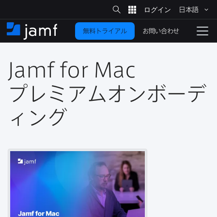
サ
日本語
イ
メ
ト
検
イ
索
お問い合わせ
無料トライアル
ン
ホ
ナ
コ
ー
ビ
ン
ム
ゲ
テ
Jamf for Mac
ー
ン
シ
ツ
ョ
プレミアムオンボーデ
に
ン
を
ィング
移
動
切
り
替
え
る