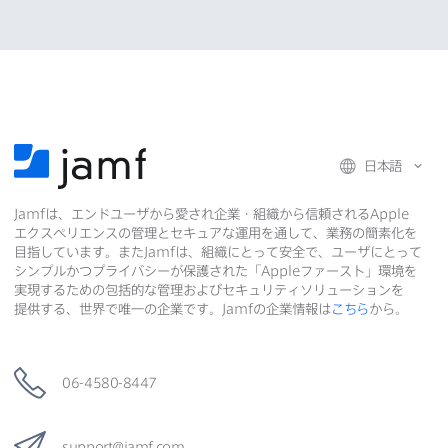
日本語
Jamf
は、​エンドユーザから​愛され企業・組織から​信頼される
Apple
エクスペリエンスの​管理と​セキュアな​運用を​通して、​業務の​簡素化を​
目指しています。​また
Jamf
は、​組織に​とって​安全で、​ユーザに​とって​
シンプルかつプライバシーが​保護された​「
Apple
ファースト」環境を​
実現する​ための​包括的な​管理および​セキュリティソリューションを​
提供する、​世界で​唯一の​企業です。
Jamf
の​企業情報は
こちら
から。
06-4580-8447
support
@
jamf
.
com