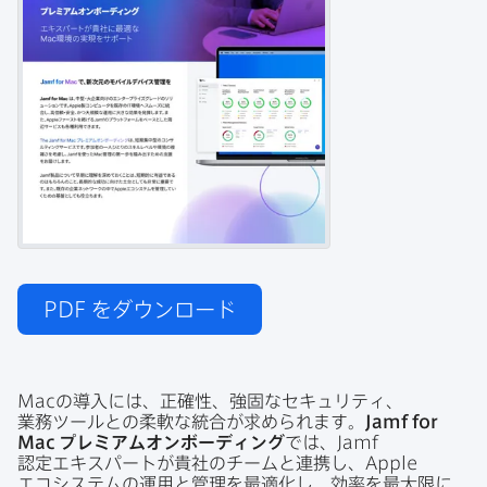
PDF
をダウンロード
Mac
の​導入には、​正確性、​強固な​セキュリティ、​
業務ツールとの​柔軟な​統合が​求められます。
Jamf for
Mac
プレミアムオンボーディング
では、
Jamf
認定エキスパートが​貴社の​チームと​連携し、
Apple
エコシステムの​運用と​管理を​最適化し、​効率を​最大限に​