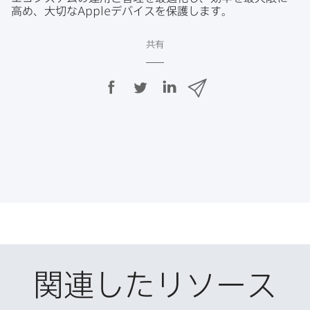
高め、​大切な
Apple
デバイスを​保護します。
共有
F
T
L
メ
a
w
i
ー
c
i
n
ル
e
t
k
で
b
t
e
o
e
d
共
o
r
I
有
k
で
n
で
で
共
共
有
共
有
有
関連したリソース