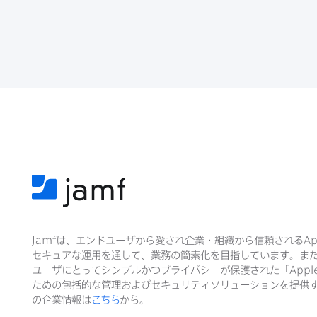
Jamf
は、​エンドユーザから​愛され企業・組織から​信頼される
Ap
セキュアな​運用を​通して、​業務の​簡素化を​目指しています。​ま
ユーザに​とって​シンプルかつプライバシーが​保護された​「
Appl
ための​包括的な​管理および​セキュリティソリューションを​提供す
の​企業情報は
こちら
から。