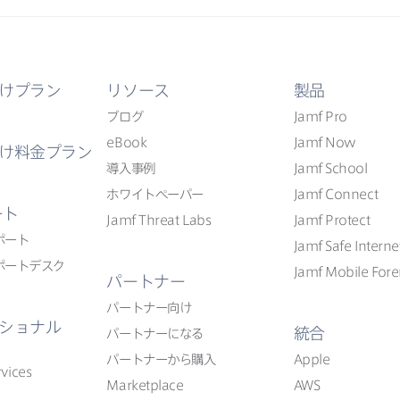
けプラン
リソース
製品
ブログ
Jamf Pro
eBook
Jamf Now
け料金プラン
導入事例
Jamf School
ホワイトペーパー
Jamf Connect
ート
Jamf Threat Labs
Jamf Protect
ポート
Jamf Safe Interne
ポートデスク
Jamf Mobile Fore
パートナー
パートナー向け
ショナル
統合
パートナーに​なる
パートナーから​購入
Apple
vices
Marketplace
AWS