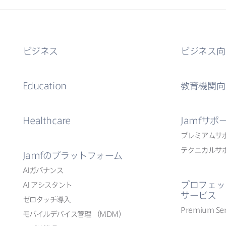
ビジネス
ビジネス向
Education
教育機関向
Healthcare
Jamf
サポ
プレミアムサ
テクニカルサ
Jamf
の​プラットフォーム
AI
ガバナンス
プロフェッ
AI
アシスタント
サービス
ゼロタッチ導入
Premium Ser
モバイルデバイス管理
（
MDM
）