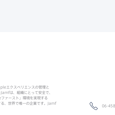
ple
エクスペリエンスの​管理と​
た
Jamf
は、​組織に​とって​安全で、​
e
ファースト」環境を​実現する​
る、​世界で​唯一の​企業です。
Jamf
06-45