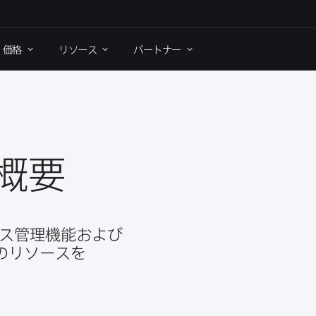
価格
リソース
パートナー
概要
イス管理機能および​
​リソースを​