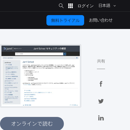
サ
イ
日本語
ト
検
索
お問い​合わせ
無料トライアル
共有
F
a
c
T
e
w
b
i
L
o
t
i
オンラインで読む
o
t