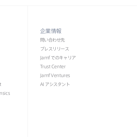
企業情報
問い​合わせ先
プレスリリース
Jamf
での​​キャリア
Trust Center
Jamf Ventures
t
AI
アシスタント
nsics