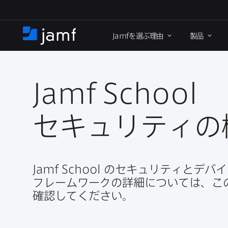
メ
イ
Jamf
を​選ぶ理由
製品
ン
ホ
コ
ー
ン
ム
テ
ン
Jamf School
ツ
に
セキュリティの​
移
動
Jamf School
の​セキュリティと​デバ
フレームワークの​詳細に​ついては、​この
確認してください。