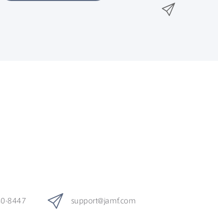
n
メ
k
e
k
ー
で
r
e
ル
で
d
で
共
I
有
共
n
共
有
で
有
共
有
80-8447
support
@
jamf
.
com