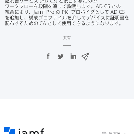
証明書サービス
(
AD CS
)
と​統合する​ための​
ワークフローを​段階を​追って​説明します。
AD CS
との​
統合に​より、
Jamf Pro
の
PKI
プロバイダと​して
AD CS
を​追加し、​構成プロファイルを​介して​デバイスに​証明書を​
配布する​ための
CA
と​して​使用できるようになります。
共有
F
T
L
メ
a
w
i
ー
c
i
n
ル
e
t
k
で
b
t
e
o
e
d
共
o
r
I
有
k
で
n
で
で
共
共
有
共
有
有
日本語