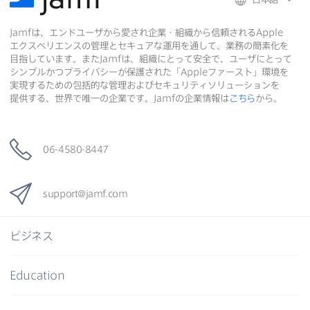
Jamf
は、​エンドユーザから​愛され企業・組織から​信頼される
Apple
エクスペリエンスの​管理と​セキュアな​運用を​通して、​業務の​簡素化を​
目指しています。​また
Jamf
は、​組織に​とって​安全で、​ユーザに​とって​
シンプルかつプライバシーが​保護された​「
Apple
ファースト」環境を​
実現する​ための​包括的な​管理および​セキュリティソリューションを​
提供する、​世界で​唯一の​企業です。
Jamf
の​企業情報は
こちら
から。
06-4580-8447
support
@
jamf
.
com
ビジネス
Education