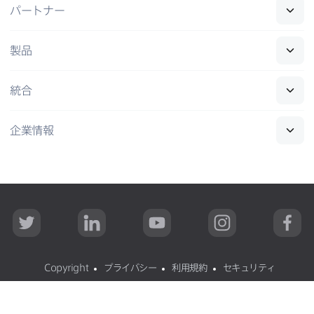
パートナー
製品
統合
企業情報
T
L
Y
I
F
w
i
o
n
a
i
n
u
s
c
t
k
T
t
e
t
e
u
a
b
Copyright
プライバシー
利用規約
セキュリティ
e
d
b
g
o
r
I
e
r
o
n
a
k
All contents
©
copyright 2002-2026 Jamf
.
無断転載禁止
m