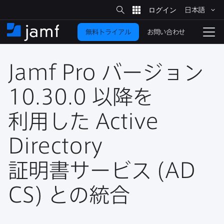
サ
日本語
イ
メ
ト
検
イ
索
お問い合わせ
無料トライアル
ン
ホ
ナ
コ
ー
ビ
ン
ム
ゲ
テ
Jamf Pro
バージョン
ー
ン
シ
ツ
ョ
10
.
30
.
0
以降を​
に
ン
を
利用した
Active
移
動
切
り
Directory
替
証明書サービス
(
AD
え
る
CS
)
との​統合