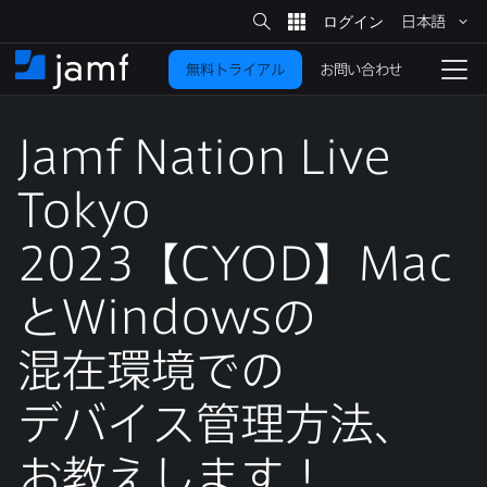
サ
日本語
イ
メ
ト
検
イ
索
お問い合わせ
無料トライアル
ン
ホ
ナ
コ
ー
ビ
ン
ム
ゲ
テ
Jamf Nation Live
ー
ン
シ
ツ
ョ
Tokyo
に
ン
を
2023
【
CYOD
】
Mac
移
動
切
り
と
Windows
の​
替
混在環境での​
え
る
デバイス管理方​法、​
お教えします！