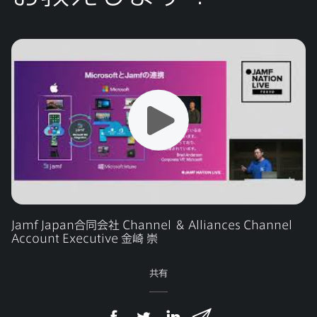
Jamf Japan
合同会社
Channel
＆
Alliances Channel
Account Executive
金崎
崇
共有
F
T
L
メ