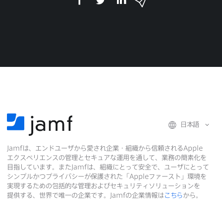
a
w
i
ー
c
i
n
ル
e
t
k
で
b
t
e
o
e
d
共
o
r
I
有
k
で
n
で
で
共
共
有
共
有
有
日本語
Jamf
は、​エンドユーザから​愛され企業・組織から​信頼される
Apple
エクスペリエンスの​管理と​セキュアな​運用を​通して、​業務の​簡素化を​
目指しています。​また
Jamf
は、​組織に​とって​安全で、​ユーザに​とって​
シンプルかつプライバシーが​保護された​「
Apple
ファースト」環境を​
実現する​ための​包括的な​管理および​セキュリティソリューションを​
提供する、​世界で​唯一の​企業です。
Jamf
の​企業情報は
こちら
から。