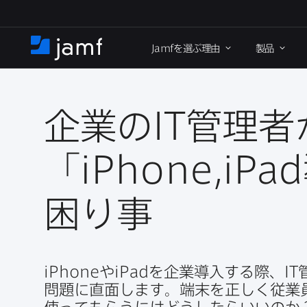
メ
イ
Jamf
を​選ぶ理由
製品
ン
ホ
コ
ー
ン
ム
テ
ン
企業の
IT
管理者が
ツ
に
「
iPhone
,
iPad
移
動
困り事
iPhone
や
iPad
を​企業導入する​際、
IT
問題に​直面します。​端末を​正しく​従業