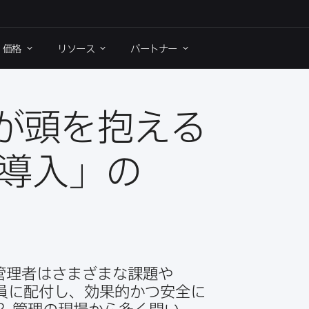
価格
リソース
パートナー
​頭を​抱える
導入」の​
管理者は​さまざまな​課題や​
員に​配付し、​効
果的かつ安全に​