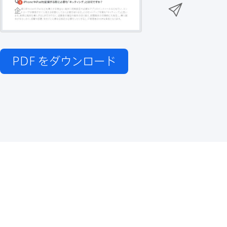
n
メ
k
e
k
ー
で
r
e
ル
で
d
で
共
I
有
PDF
をダウンロード
共
n
共
有
で
有
共
有