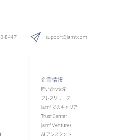
80-8447
support
@
jamf
.
com
企業情報
問い​合わせ先
プレスリリース
Jamf
での​​キャリア
Trust Center
Jamf Ventures
t
AI
アシスタント