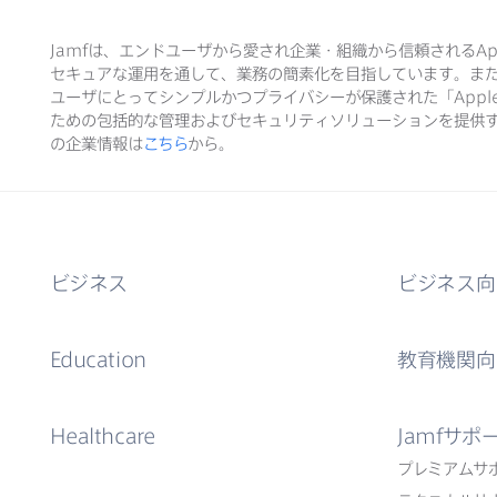
Jamf
は、​エンドユーザから​愛され企業・組織から​信頼される
Ap
セキュアな​運用を​通して、​業務の​簡素化を​目指しています。​ま
ユーザに​とって​シンプルかつプライバシーが​保護された​「
Appl
ための​包括的な​管理および​セキュリティソリューションを​提供す
の​企業情報は
こちら
から。
ビジネス
ビジネス向
Education
教育機関向
Healthcare
Jamf
サポ
プレミアムサ