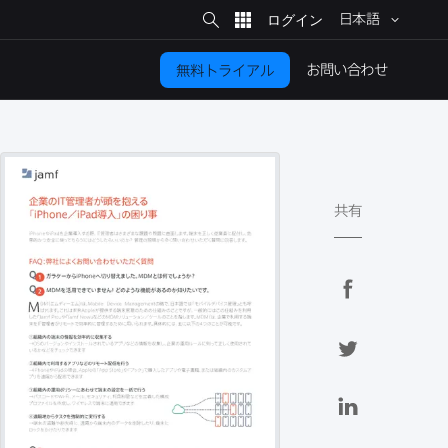
サ
イ
日本語
ト
検
索
お問い​合わせ
無料トライアル
共有
F
a
c
T
e
w
b
i
L
o
t
i
o
t