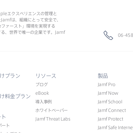
ple
エクスペリエンスの​管理と​
た
Jamf
は、​組織に​とって​安全で、​
e
ファースト」環境を​実現する​
る、​世界で​唯一の​企業です。
Jamf
06-45
けプラン
リソース
製品
ブログ
Jamf Pro
eBook
Jamf Now
け料金プラン
導入事例
Jamf School
ホワイトペーパー
Jamf Connect
ート
Jamf Threat Labs
Jamf Protect
ポート
Jamf Safe Interne