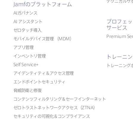
テクニカルサ
Jamf
の​プラットフォーム
AI
ガバナンス
プロフェッ
AI
アシスタント
サービス
ゼロタッチ導入
Premium Ser
モバイルデバイス管理
（
MDM
）
アプリ管理
インベントリ管理
トレーニン
Self Service
+
トレーニング
アイデンティティ＆アクセス管理
エンドポイントセキュリティ
脅威防衛と​修復
コンテンツフィルタリング＆セーフインターネット
ゼロトラストネットワークアクセス​（
ZTNA
）
セキュリティの​可視化＆コンプライアンス