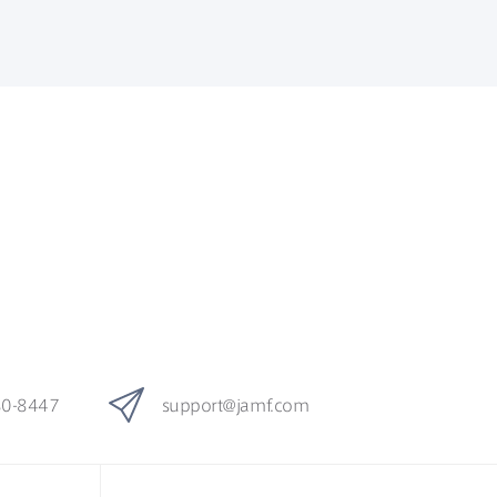
80-8447
support
@
jamf
.
com