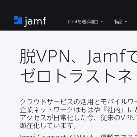
メ
イ
Jamf
を​選ぶ理由
製品
ン
ホ
コ
ー
ン
ム
テ
ン
脱
VPN
、
Jamf
で
ツ
に
ゼロトラストネ
移
動
クラウドサービスの​活用と​モバイルワー
企業ネットワークは​もは​や『社内』に
アクセスが​日常化した​今、​従来の
VPN
顕在化しています。