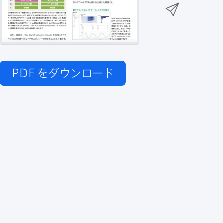
n
メ
k
e
k
ー
で
r
e
ル
で
d
で
共
I
有
共
n
共
PDF
をダウンロード
有
で
有
共
有