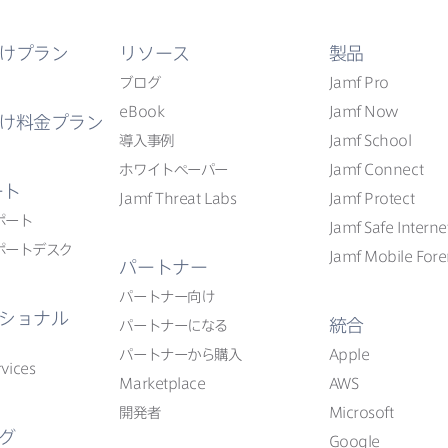
けプラン
リソース
製品
ブログ
Jamf Pro
eBook
Jamf Now
け料金プラン
導入事例
Jamf School
ホワイトペーパー
Jamf Connect
ート
Jamf Threat Labs
Jamf Protect
ポート
Jamf Safe Interne
ポートデスク
Jamf Mobile Fore
パートナー
パートナー向け
ショナル
統合
パートナーに​なる
パートナーから​購入
Apple
vices
Marketplace
AWS
開発者
Microsoft
グ
Google