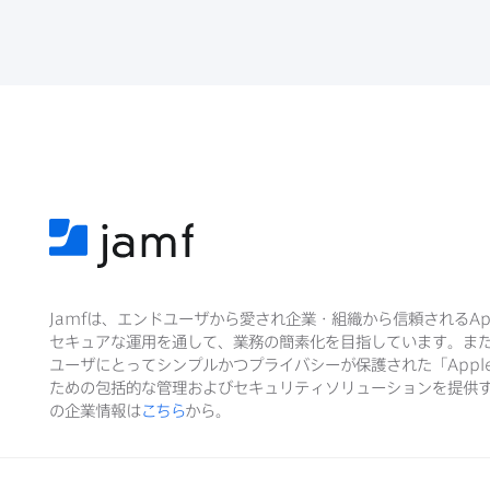
Jamf
は、​エンドユーザから​愛され企業・組織から​信頼される
Ap
セキュアな​運用を​通して、​業務の​簡素化を​目指しています。​ま
ユーザに​とって​シンプルかつプライバシーが​保護された​「
Appl
ための​包括的な​管理および​セキュリティソリューションを​提供す
の​企業情報は
こちら
から。