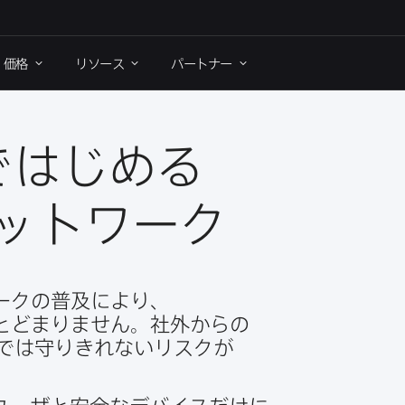
価格
リソース
パートナー
​はじめる​
ットワーク
クの​普及に​より、​
とどまりません。​社外からの​
では​守りきれないリスクが​