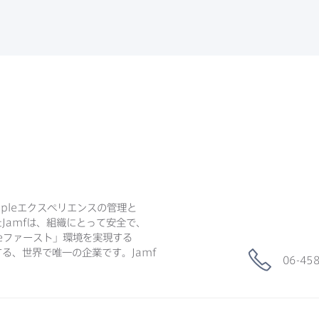
ple
エクスペリエンスの​管理と​
た
Jamf
は、​組織に​とって​安全で、​
e
ファースト」環境を​実現する​
る、​世界で​唯一の​企業です。
Jamf
06-45