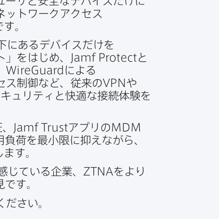
ユーザと​安全な​デバイスだけに​
ネットワークアクセス​
です。
下に​ある​デバイスだけを​
ト」を​はじめ、
Jamf Protect
と​
、
WireGuard
に​よる​
セス制御など、​従来の
VPN
や​
セキュリティと​快適な​接続体験を​
証、
Jamf Trust
アプリの
MDM
用負荷を​最小限に​抑えながら、​
現します。
​感じている​企業、
ZTNA
を​より​
必見です。
ください。