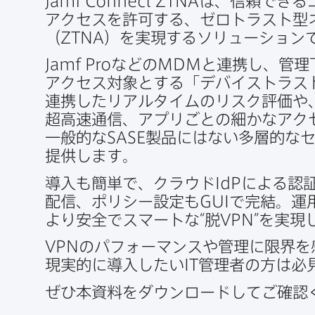
Jamf Connect ZTNA
は、​信頼できる​
アクセスを​許可する、​ゼロトラスト型
（
ZTNA
）を​実現する​ソリューション
Jamf Pro
などの
MDM
と​連携し、​管理
アクセス対象と​する​「デバイストラス
連携したリアルタイムの​リスク評価や
超高速通信、​アプリごとの​細かな​アク
一般的な
SASE
製品には​ない​多層的な​
提供します。
導入も​簡単で、​クラウド
IdP
に​よる​認
配信、​ポリシー設定も
GUI
で​完結。​運
より​安全で​スマートな​“脱
VPN
”を​実
VPN
の​パフォーマンスや​管理に​限界を
現実的に​導入したい
IT
管理者の​方は​
ぜひ本資料を​ダウンロードして​ご確認