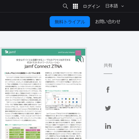
サ
イ
日本語
ト
検
索
お問い​合わせ
無料トライアル
共有
F
a
c
T
e
w
b
i
L
o
t
i
o
t