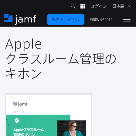
サ
日本語
イ
メ
ト
検
イ
索
お問い合わせ
無料トライアル
ン
ホ
ナ
コ
ー
ビ
ン
ム
ゲ
テ
Apple
ー
ン
シ
ツ
ョ
クラスルーム管理の​
に
ン
を
キホン
移
動
切
り
替
え
る