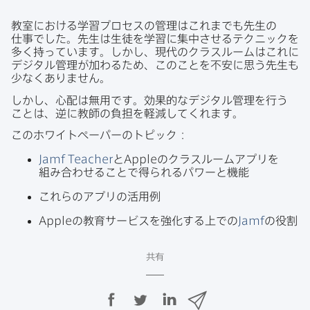
教室に​おける​学習プロセスの​管理は​これまでも​先生の​
仕事でした。​先生は​生徒を​学習に​集中させる​テクニックを​
多く​持っています。​しかし、​現代の​クラスルームは​これに​
デジタル管理が​加わる​ため、​この​ことを​不安に​思う​先生も​
少なく​ありません。
しかし、​心配は​無用です。​効果的な​デジタル管理を​行う​
ことは、​逆に​教師の​負担を​軽減してくれます。
この​ホワイトペーパーの​トピック：
Jamf Teacher
と
Apple
の​クラスルームアプリを​
組み合わせる​ことで​得られる​パワーと​機能
これらの​アプリの​活用例
Apple
の​教育サービスを​強化する​上での
Jamf
の​役割
共有
F
T
L
メ
a
w
i
ー