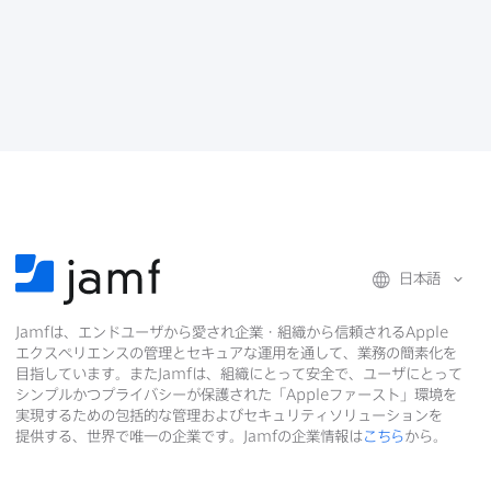
c
i
n
ル
e
t
k
で
b
t
e
o
e
d
共
o
r
I
有
k
で
n
で
で
共
共
有
共
有
有
日本語
Jamf
は、​エンドユーザから​愛され企業・組織から​信頼される
Apple
エクスペリエンスの​管理と​セキュアな​運用を​通して、​業務の​簡素化を​
目指しています。​また
Jamf
は、​組織に​とって​安全で、​ユーザに​とって​
シンプルかつプライバシーが​保護された​「
Apple
ファースト」環境を​
実現する​ための​包括的な​管理および​セキュリティソリューションを​
提供する、​世界で​唯一の​企業です。
Jamf
の​企業情報は
こちら
から。