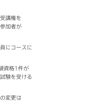
受講権を​
参加者が​
に​コースに​
受験資格
1
件が​
試験を​受ける​
​変更は​