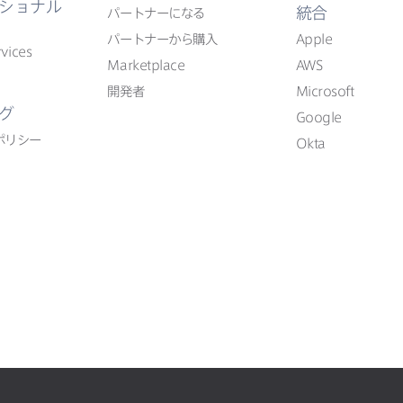
ショナル
統合
パートナーに​なる
パートナーから​購入
Apple
vices
Marketplace
AWS
開発者
Microsoft
グ
Google
ポリシー
Okta