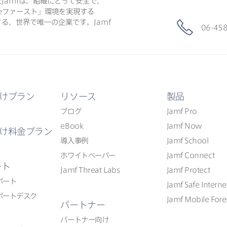
た
Jamf
は、​組織に​とって​安全で、​
e
ファースト」環境を​実現する​
る、​世界で​唯一の​企業です。
Jamf
06-45
けプラン
リソース
製品
ブログ
Jamf Pro
eBook
Jamf Now
け料金プラン
導入事例
Jamf School
ホワイトペーパー
Jamf Connect
ート
Jamf Threat Labs
Jamf Protect
ポート
Jamf Safe Interne
ポートデスク
Jamf Mobile Fore
パートナー
パートナー向け