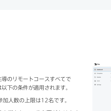
導の​リモートコースすべてで​
以下の​条件が​適用されます。
参加人数の​上限は
12
名です。