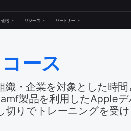
価格
リソース
パートナー
トコース
織・企業を​対象とした​時間と
Jamf
製品を​利用した
Apple
デ
し切りで​トレーニングを​受