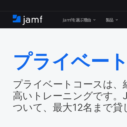
メ
イ
Jamf
を​選ぶ理由
製品
ン
ホ
コ
ー
ン
ム
テ
ン
ツ
プライベー
に
移
動
プライベートコースは、​組
高い​トレーニングです。
ついて、​最大
12
名まで​貸