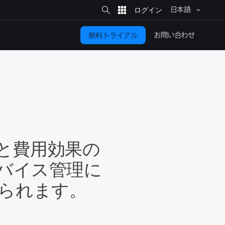
サ
イ
日本語
ト
検
索
お問い​合わせ
無料トライアル
​費用効果の​
バイス管理に​
けられます。