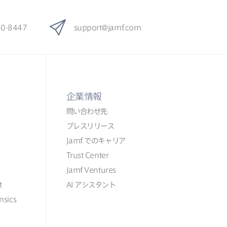
80-8447
support
@
jamf
.
com
企業情報
問い​合わせ先
プレスリリース
Jamf
での​​キャリア
Trust Center
Jamf Ventures
t
AI
アシスタント
nsics