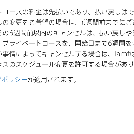
コースの​料金は​先払いであり、​払い​戻しは​で
の​変更を​ご希望の​場合は、
6
週間前までに​ご
日の
6
週間前以内の​キャンセルは、​払い​戻しや​
​プライベートコースを、​開始日まで
6
週間を​
い​事情に​よって​キャンセルする​場合は、
Jamf
は
ラスの​スケジュール変更を​許可する​場合が​あ
グポリシー
が​適用されます。