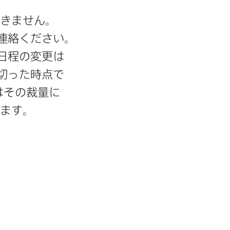
きません。​
連絡ください。​
日程の​変更は​
切った​時点で​
​その​裁量に​
ります。