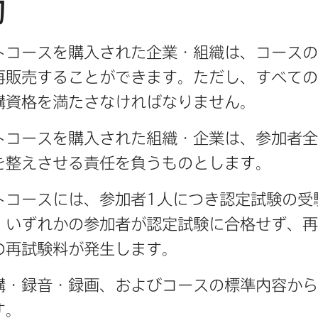
約
コースを​購入された​企業・組織は、​コースの​
再販売する​ことができます。​ただし、​すべての​
講資格を​満たさなければなりません。
コースを​購入された​組織・企業は、​参加者全員
を​整えさせる​責任を​負う​ものとします。
コースには、​参加者
1
人に​つき認定試験の​
​いずれかの​参加者が​認定試験に​合格せず、​再
の​再試験料が​発生します。
講・録音・録画、​および​コースの​標準内容からの
す。