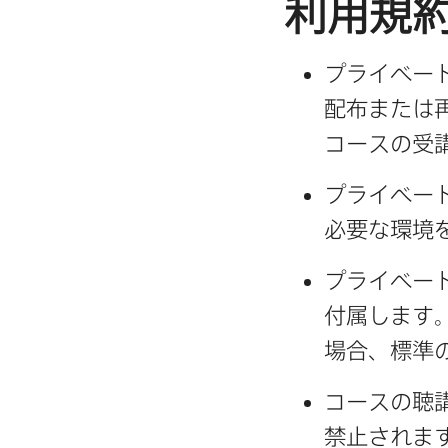
利用規
プライベート
配布または​
コースの​受
プライベート
必要な​環境
プライベート
付属します。
場合、​標準
コースの​聴
禁止されま