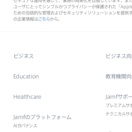
セキュアな​運用を​通して、​業務の​簡素化を​目指しています。​ま
ユーザに​とって​シンプルかつプライバシーが​保護された​「
Appl
ための​包括的な​管理および​セキュリティソリューションを​提供す
の​企業情報は
こちら
から。
ビジネス
ビジネス向
Education
教育機関向
Healthcare
Jamf
サポ
プレミアムサ
テクニカルサ
Jamf
の​プラットフォーム
AI
ガバナンス