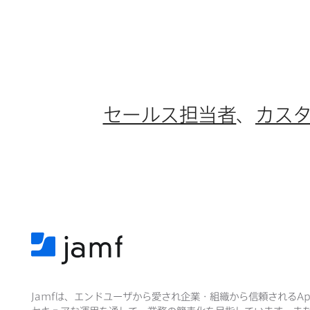
セールス担当者
、
カス
Jamf
は、​エンドユーザから​愛され企業・組織から​信頼される
Ap