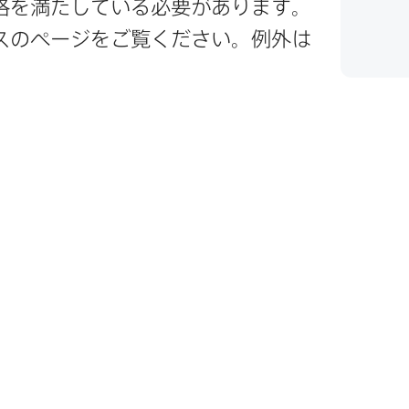
を​満たしている​必要が​あります。​
の​ページを​ご覧ください。​例外は​