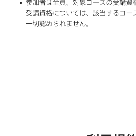
参加者は​全員、​対象コースの​受講資格
受講資格に​ついては、​該当する​コース
一切​認められません。