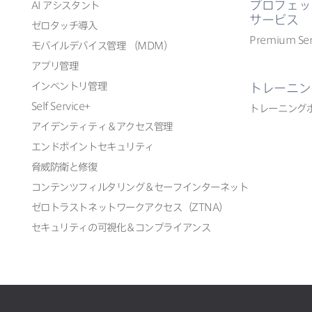
プロフェッ
AI
アシスタント
サービス
ゼロタッチ導入
Premium Ser
モバイルデバイス管理
（
MDM
）
アプリ管理
インベントリ管理
トレーニン
Self Service
+
トレーニング
アイデンティティ＆アクセス管理
エンドポイントセキュリティ
脅威防衛と​修復
コンテンツフィルタリング＆セーフインターネット
ゼロトラストネットワークアクセス​（
ZTNA
）
セキュリティの​可視化＆コンプライアンス