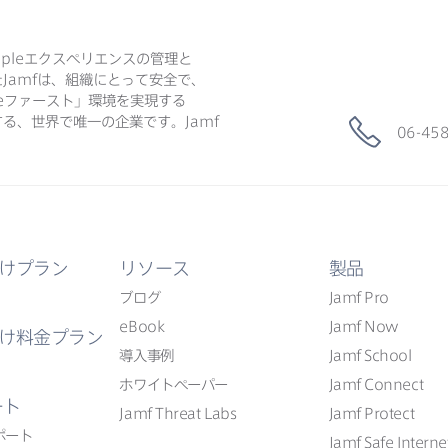
ple
エクスペリエンスの​管理と​
た
Jamf
は、​組織に​とって​安全で、​
e
ファースト」環境を​実現する​
る、​世界で​唯一の​企業です。
Jamf
06-45
けプラン
リソース
製品
ブログ
Jamf Pro
eBook
Jamf Now
け料金プラン
導入事例
Jamf School
ホワイトペーパー
Jamf Connect
ート
Jamf Threat Labs
Jamf Protect
ポート
Jamf Safe Interne