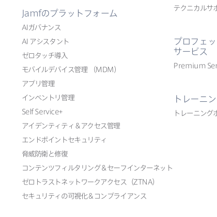
テクニカルサ
Jamf
の​プラットフォーム
AI
ガバナンス
プロフェッ
AI
アシスタント
サービス
ゼロタッチ導入
Premium Ser
モバイルデバイス管理
（
MDM
）
アプリ管理
インベントリ管理
トレーニン
Self Service
+
トレーニング
アイデンティティ＆アクセス管理
エンドポイントセキュリティ
脅威防衛と​修復
コンテンツフィルタリング＆セーフインターネット
ゼロトラストネットワークアクセス​（
ZTNA
）
セキュリティの​可視化＆コンプライアンス