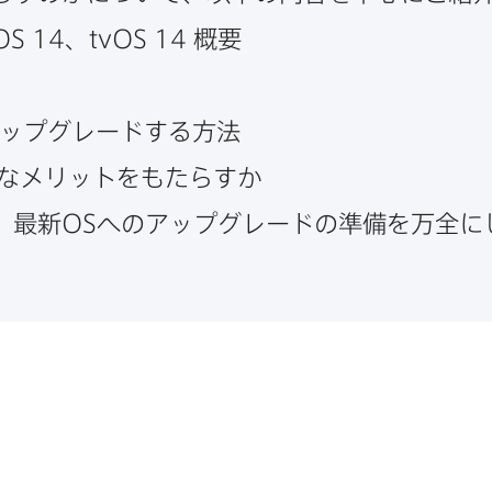
OS 14
、
tvOS 14
概要
ップグレードする​方​法
な​メリットを​もたらすか
、​最新
OS
への​アップグレードの​準備を​万全に​