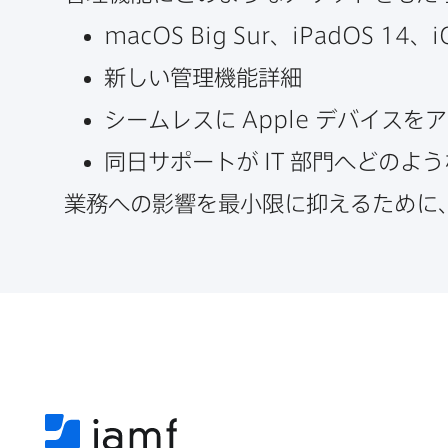
macOS Big Sur
、
iPadOS 14
、
i
新しい​管理機能詳細
シームレスに
Apple
デバイスを​ア
同日サポートが
IT
部​門へどのよう
業務への​影響を​最小限に​抑える​ために