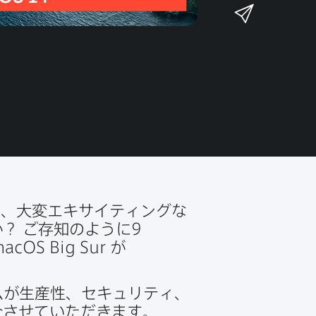
n
メ
k
e
k
ー
で
r
e
ル
で
d
で
共
I
有
共
n
共
有
で
有
共
有
、​大変エキサイティングな​
か？
ご存知のように
9
acOS Big Sur
が​
が​生産性、​セキュリティ、​
紹介させていただきます。