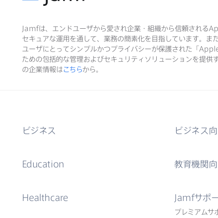
Jamf
は、​エンドユーザから​愛され企業・組織から​信頼される
Ap
セキュアな​運用を​通して、​業務の​簡素化を​目指しています。​ま
ユーザに​とって​シンプルかつプライバシーが​保護された​「
Appl
ための​包括的な​管理および​セキュリティソリューションを​提供す
の​企業情報は
こちら
から。
ビジネス
ビジネス向
Education
教育機関向
Healthcare
Jamf
サポ
プレミアムサ