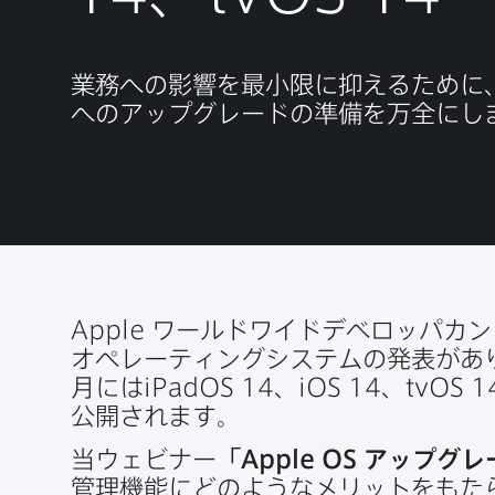
業務への​影響を​最小限に​抑える​ために
への​アップグレードの​準備を​万全に​しま
Apple
ワールドワイドデベロッパカン
オペレーティングシステムの​発表が​あ
月には
iPadOS 14
、
iOS 14
、
tvOS 1
公開されます。
当ウェビナー
「
Apple OS
アップグレ
管理機能に​どのような​メリットを​もた