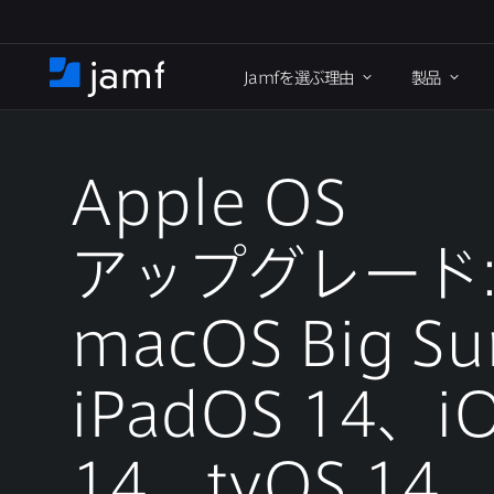
メ
イ
Jamf
を​選ぶ理由
製品
ン
ホ
コ
ー
ン
ム
テ
ン
Apple OS
ツ
に
アップグレード
移
動
macOS Big Su
iPadOS 14
、
i
14
、
tvOS 14