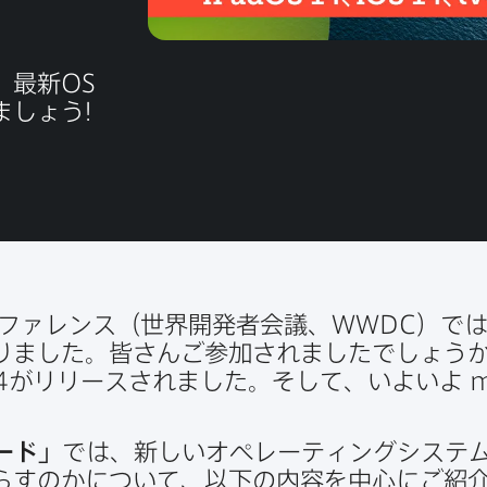
、​最新
OS
しょう​!
ファレンス​（世界開発者会議、
WWDC
）では
りました。​皆さん​ご参加されましたでしょう
4
が​リリースされました。​そして、​いよいよ
m
ード」
では、​新しい​オペレーティングシステム
らすのかに​ついて、​以下の​内容を​中心に​ご