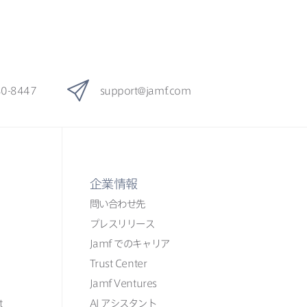
80-8447
support
@
jamf
.
com
企業情報
問い​合わせ先
プレスリリース
Jamf
での​​キャリア
Trust Center
Jamf Ventures
t
AI
アシスタント