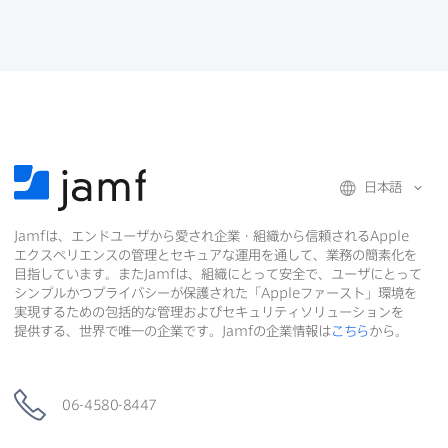
日本語
Jamf
は、​エンドユーザから​愛され企業・組織から​信頼される
Apple
エクスペリエンスの​管理と​セキュアな​運用を​通して、​業務の​簡素化を​
目指しています。​また
Jamf
は、​組織に​とって​安全で、​ユーザに​とって​
シンプルかつプライバシーが​保護された​「
Apple
ファースト」環境を​
実現する​ための​包括的な​管理および​セキュリティソリューションを​
提供する、​世界で​唯一の​企業です。
Jamf
の​企業情報は
こちら
から。
06-4580-8447