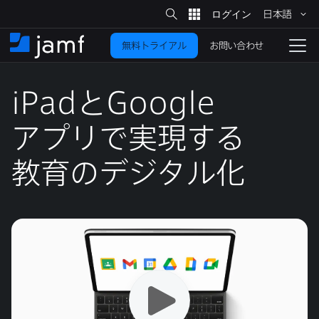
サ
日本語
イ
メ
ト
検
イ
索
お問い合わせ
無料トライアル
ン
ホ
ナ
コ
ー
ビ
ン
ム
ゲ
テ
iPad
と
Google
ー
ン
シ
ツ
ョ
アプリで​実現する​
に
ン
を
教育の​デジタル化
移
動
切
り
替
え
る