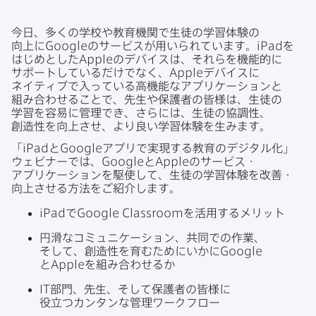
共
有
共
有
有
今日、​多くの​学校や​教育機関で​生徒の​学習体験の​
向上に
Google
の​サービスが​用いられています。
iPad
を​
はじめとした
Apple
の​デバイスは、​それらを​機能的に​
サポートしているだけでなく、
Apple
デバイスに​
ネイティブで​入っている​高機能な​アプリケーションと​
組み合わせる​ことで、​先生や​保護者の​皆様は、​生徒の​
学習を​容易に​管理でき、​さらには、​生徒の​協調性、​
創造性を​向上させ、​より​良い​学習体験を​生みます。
「
iPad
と
Google
アプリで​実現する​教育の​デジタル化」​
ウェビナーでは、
Google
と
Apple
の​サービス・
アプリケーションを​駆使して、​生徒の​学習体験を​改善・
向上させる​方​法を​ご紹介します。
iPad
で
Google Classroom
を​活用する​メリット
円滑な​コミュニケーション、​共同での​作業、​
そして、​創造性を​育むために​いかに
Google
と
Apple
を​組み合わせるか
IT
部門、​先生、​そして​保護者の​皆様に​
役立つカンタンな​管理ワークフロー