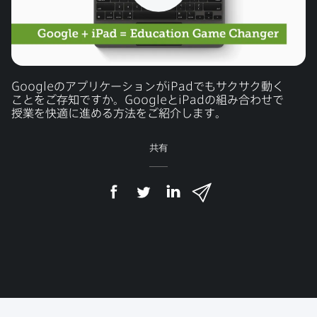
Google
の​アプリケーションが
iPad
でも​サクサク動く​
ことを​ご存知ですか。
Google
と
iPad
の​組み合わせで​
授業を​快適に​進める​方​法を​ご紹介します。
共有
F
T
L
メ
a
w
i
ー
c
i
n
ル
e
t
k
で
b
t
e
o
e
d
共
o
r
I
有
k
で
n
で
で
共