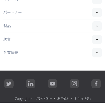
パートナー
製品
統合
企業情報
T
L
Y
I
F
w
i
o
n
a
i
n
u
s
c
t
k
T
t
e
t
e
u
a
b
Copyright
プライバシー
利用規約
セキュリティ
e
d
b
g
o
r
I
e
r
o