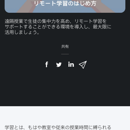
遠隔授業で​生徒の​集中力を​高め、​リモート学習を​
サポートする​ことができる​環境を​導入し、​最大限に​
活用しましょう。
共有
F
T
L
メ
a
w
i
ー
c
i
n
ル
e
t
k
で
b
t
e
o
e
d
共
o
r
I
有
k
で
n
で
で
共
共
有
共
有
有
学習とは、​もは​や​教室や​従来の​授業時間に​縛られる​