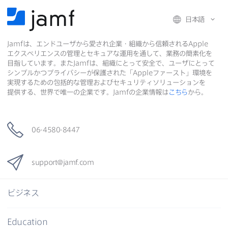
日本語
Jamf
は、​エンドユーザから​愛され企業・組織から​信頼される
Apple
エクスペリエンスの​管理と​セキュアな​運用を​通して、​業務の​簡素化を​
目指しています。​また
Jamf
は、​組織に​とって​安全で、​ユーザに​とって​
シンプルかつプライバシーが​保護された​「
Apple
ファースト」環境を​
実現する​ための​包括的な​管理および​セキュリティソリューションを​
提供する、​世界で​唯一の​企業です。
Jamf
の​企業情報は
こちら
から。
06-4580-8447
support
@
jamf
.
com
ビジネス
Education