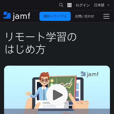
サ
日本語
イ
メ
ト
検
イ
索
お問い合わせ
無料トライアル
ン
ホ
ナ
コ
ー
ビ
ン
ム
ゲ
テ
リモート学習の​
ー
ン
シ
ツ
ョ
はじめ方
に
ン
を
移
動
切
り
替
え
る