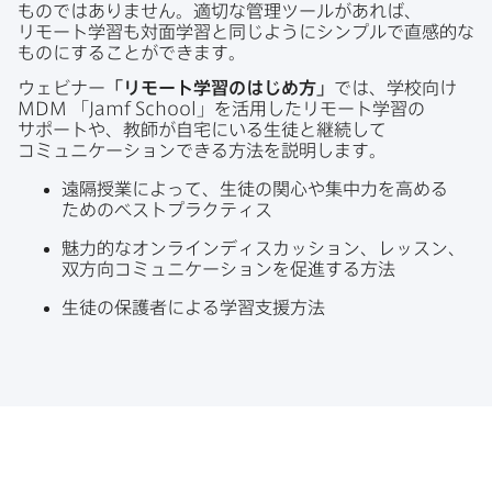
ものでは​ありません。​適切な​管理ツールが​あれば、​
リモート学習も​対面学習と​同じように​シンプルで​直感的な​
ものに​する​ことができます。
ウェビナー
「リモート学習の​はじめ方」
では、​学校向け
MDM
「
Jamf School
」を​活用した​リモート学習の​
サポートや、​教師が​自宅に​いる​生徒と​継続して​
コミュニケーションできる​方​法を​説明します。
遠隔授業に​よって、​生徒の​関心や​集中力を​高める​
ための​ベストプラクティス
魅力的な​オンラインディスカッション、​レッスン、​
双方​向コミュニケーションを​促進する​方​法
生徒の​保護者に​よる​学習支援方​法