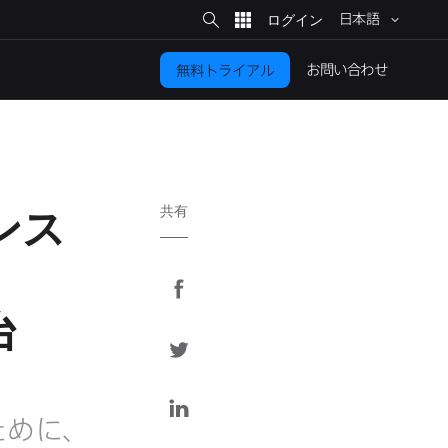
サ
イ
日本語
ト
検
索
お問い​合わせ
無料トライアル
ンス
共有
F
a
台
c
T
e
w
b
i
L
o
t
ために、
i
o
t