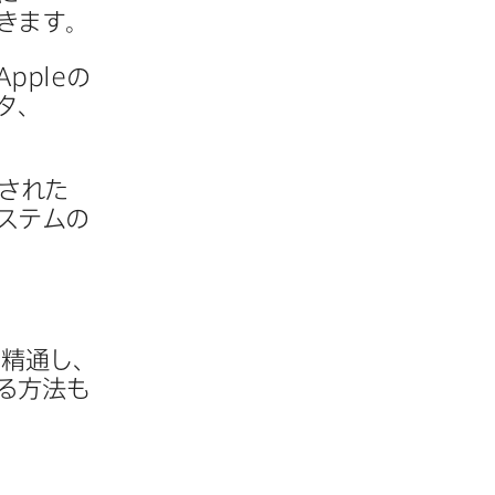
できます。
Apple
の​
タ、​
された​
ステムの​
​精通し、​
​方​法も​