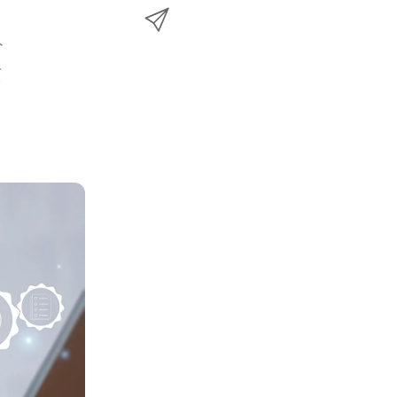
n
メ
k
e
k
ー
で
​
r
e
ル
​
で
d
で
共
I
有
共
n
共
有
で
有
共
有