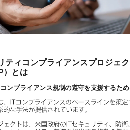
リティコンプライアンスプロジェクト
P
）とは
T
コンプライアンス規制の​遵守を​支援する​ため
は、
IT
コンプライアンスの​ベースラインを​策定す
系的な​手法が​提供されています。
ジェクトは、​米国政府の
IT
セキュリティ、​防衛、