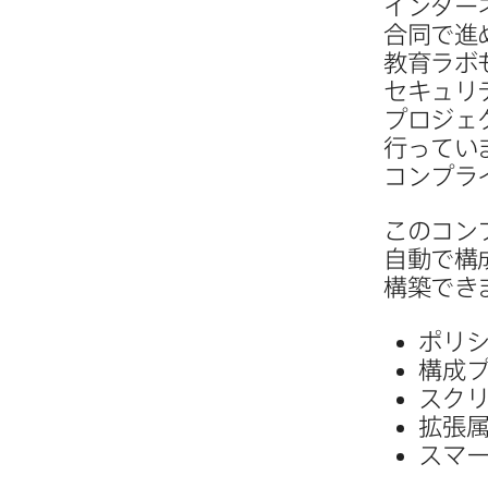
インターネ
合同で​
教育ラボ
セキュリテ
プロジェク
行ってい
コンプラ
この​コン
自動で​構
構築でき
ポリ
構成
スク
拡張
スマ