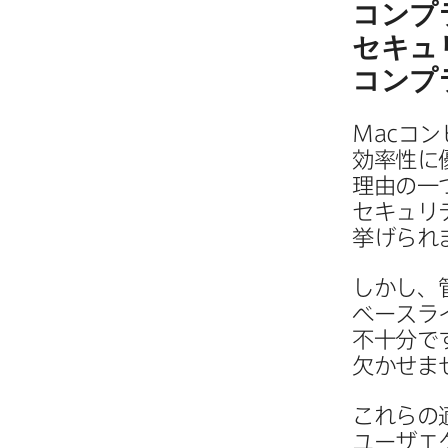
コンプ
セキュ
コンプ
Mac
コン
効率性に
理由の​一
セキュリ
挙げられ
しかし、​
ベースライ
不十分で
欠かせま
これらの​
ユーザエク