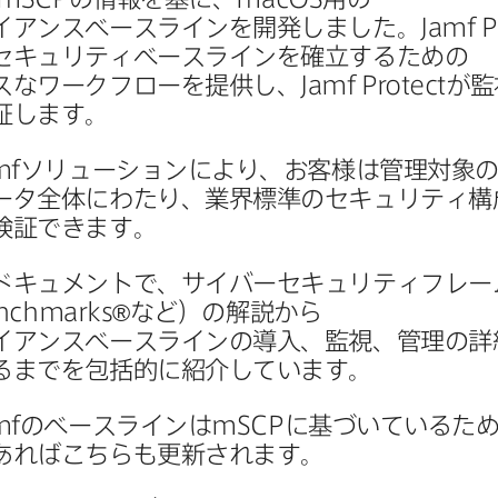
イアンスベースラインを​開発しました。
Jamf P
セキュリティベースラインを​確立する​ための​
スな​ワークフローを​提供し、
Jamf Protect
が​監
検証します。
mf
ソリューションに​より、​お客様は​管理対象の
タ全体に​わたり、​業界標準の​セキュリティ構
​検証できます。
​ドキュメントで、​サイバーセキュリティフレー
enchmarks
®など）の​解説から​
アンスベースラインの​導入、​監視、​管理の​詳
るまでを​包括的に​紹介しています。
mf
の​ベースラインは
mSCP
に​基づいている​た
​あれば​こちらも​更新されます。