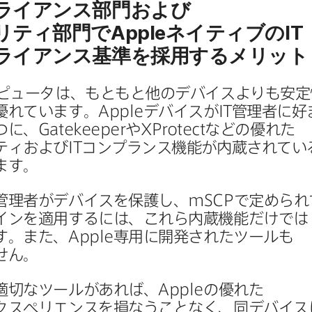
ライアンス部​門および​
リティ部門で
Apple
ネイティブの
IT
ライアンス基準を​採用する​メリット
ピュータは、​もともと​他の​デバイスよりも​安定
​優れています。
Apple
デバイスが
IT
管理者に​好
つに、
Gatekeeper
や
XProtect
などの​優れた​
ティおよび
IT
コンプランス機能が​内蔵されている
ます。
管理者が​デバイスを​保護し、
mSCP
で​定められ
ンを​適用するには、​これら​内蔵機能だけでは​
す。​また、
Apple
専用に​開発された​ツールも​
せん。
適切な​ツールが​あれば、
Apple
の​優れた​
スペリエンスを​損なう​ことなく、​同デバイスに