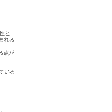
性と​
まれる​
​点が​
ている​
​