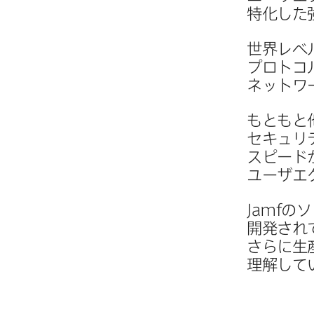
特化した​
世界レベ
プロトコル
ネットワー
もともと​
セキュリ
スピードが
ユーザエ
Jamf
の​
開発され
さらに​生
理解して