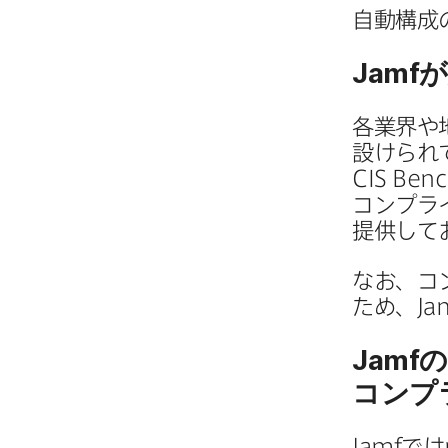
自動構成の
Jamf
が
各業界や​
設けられて
CIS Ben
コンプラ
提供してお
な​お、​
ため、
Ja
Jamf
の
コンプ
Jamf
では