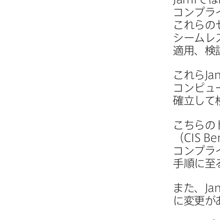
コンプラ
これらの​
シームレ
適用、​
これら
Ja
コンピュー
確立して
こちらの
（
CIS B
コンプライ
手順に​至
また、
Ja
に​変更が