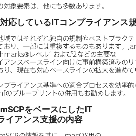
​対象要素は、​他にも​多数あります。
​対応している
IT
コンプライアンス
地域では​それぞれ独自の​規制や​ベストプラクテ
おり、​一部には​重複する​ものも​あります。
Ja
chmarks
®レベル
1
および
2
などの​主要な​
イアンスベースライン向けに​事前構築済みの​リ
り、​現在も​対応ベースラインの​拡大を​進め
コンプライアンス基準への​適合プロセスを​効率的に
mf
の​ブループリントの​併用も​お勧めします。
mSCP
を​ベースに​した
IT
ライアンス支援の​内容
mSCP
の​情報を​基に、
macOS
用の​