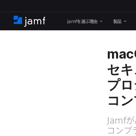
メ
イ
Jamf
を​選ぶ理由
製品
ン
ホ
コ
ー
ン
ム
テ
ン
mac
ツ
に
セキ
移
プロ
動
コン
Jamf
が
コンプ