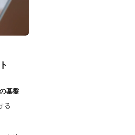
​
の​基盤
る​
​