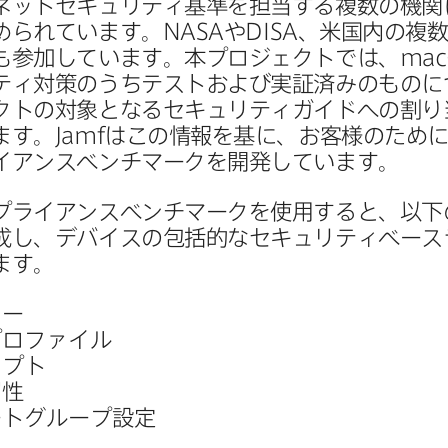
ットセキュリティ基準を​担当する​複数の​機関に
進められています。
NASA
や
DISA
、​米国内の​複数
も​参加しています。​本プロジェクトでは、
mac
ィ対策の​うちテストおよび​実証済みの​ものに​
トの​対象と​なる​セキュリティガイドへの​割り​
ます。
Jamf
は​この​情報を​基に、​お客様の​ために
イアンスベンチマークを​開発しています。
プライアンスベンチマークを​使用すると、​以下の
成し、​デバイスの​包括的な​セキュリティベース
ます。
シー
プロファイル
リプト
属性
ートグループ設定