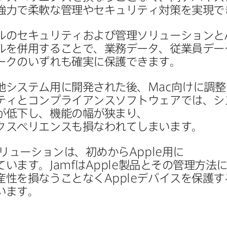
強力で​柔軟な​管理や​セキュリティ対策を​実現
ルの​セキュリティおよび​管理ソリューションと
を​併用する​ことで、​業務データ、​従業員デー
クの​いずれも​確実に​保護できます。
他システム用に​開発された​後、
Mac
向けに​調整
ティと​コンプライアンスソフトウェアでは、​シ
​低下し、​機能の​幅が​狭まり、​
クスペリエンスも​損なわれてしまいます。
ソリューションは、​初めから
Apple
用に​
ています。
Jamf
は
Apple
製品と​その​管理方​法に
産性を​損なう​ことなく
Apple
デバイスを​保護する
います。