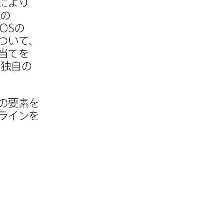
​より​
の​
OS
の​
ついて、​
当てを​
​独自の​
​要素を​
ラインを​