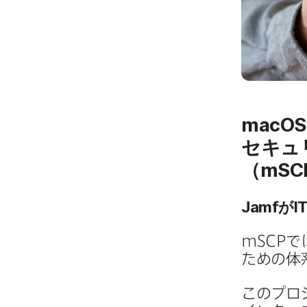
macOS
セキュ
（
mSC
Jamf
が
I
mSCP
で
ための​体
この​プロ