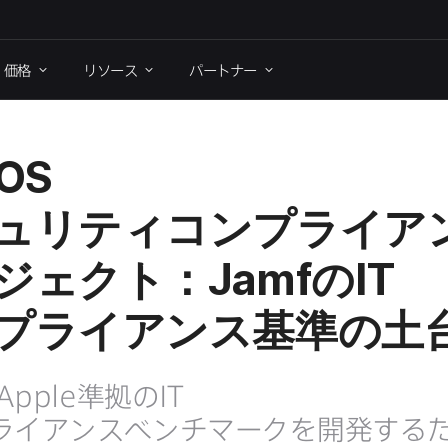
価格
リソース
パートナー
OS
ュリティコンプライア
ジェクト：
Jamf
の
IT
プライアンス基準の​土
Apple
準拠の
IT
ライアンスベンチマークを​開発する​