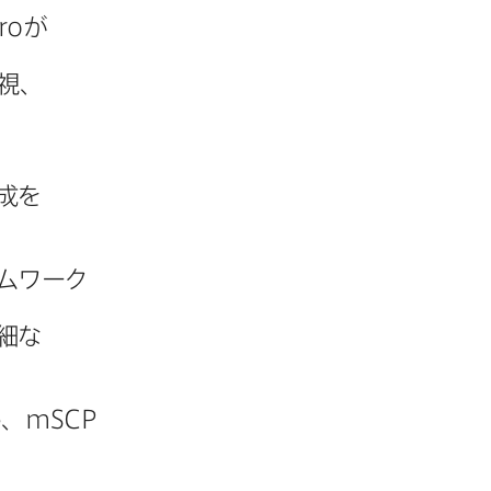
ro
が​
視、​
​
成を​
ムワーク​
細な​
め、
mSCP