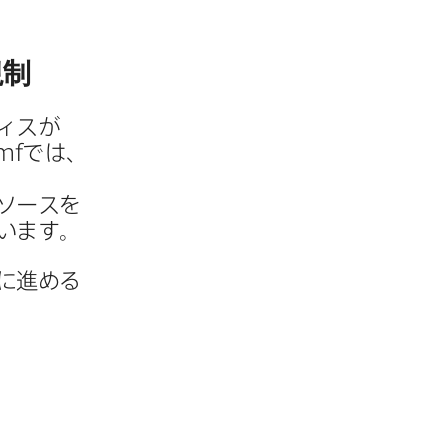
規制
ィスが​
mf
では、
ソースを​
ています。
​進める​