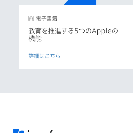
電子書籍
教育を​推進する
5
つの
Apple
の​
機能
詳細は​こちら