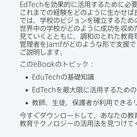
EdTech
を​効果的に​活用する​ために​必
これまでの​経験を​どのように​生かせば
では、​学校の​ビジョンを​確立する​ための
世界中の​学校が​どのように​成功を​収め
見ていくとともに、​調和のとれた​教育環
管理者を
Jamf
が​どのような​形で​支援で
ご説明します。
この
eBook
の​トピック：
EduTech
の​基礎知識
EdTech
を​最大限に​活用する​ための
教師、​生徒、​保護者が​利用できる
今すぐ​ダウンロードして、​あなたの​教育
教育テクノロジーの​活用法を​見つけて