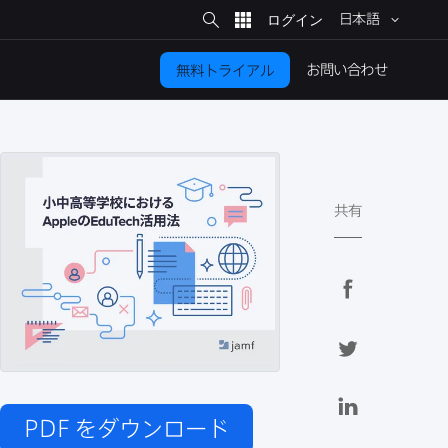
サ
イ
日本語
ト
検
索
お問い​合わせ
無料トライアル
共有
F
a
c
T
e
w
b
i
L
o
t
i
PDF
をダウンロード
o
t