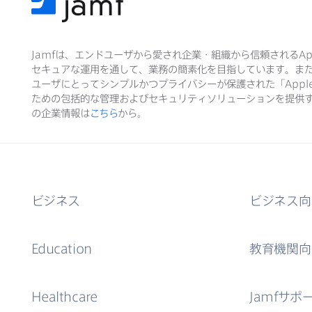
Jamf
は、​エンドユーザから​愛され企業・組織から​信頼される
Ap
セキュアな​運用を​通して、​業務の​簡素化を​目指しています。​ま
ユーザに​とって​シンプルかつプライバシーが​保護された​「
Appl
ための​包括的な​管理および​セキュリティソリューションを​提供す
の​企業情報は
こちら
から。
ビジネス
ビジネス向
Education
教育機関向
Healthcare
Jamf
サポ