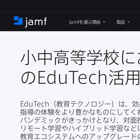
メ
イ
Jamf
を​選ぶ理由
製品
ン
ホ
コ
ー
ン
ム
テ
ン
小中高等学校に
ツ
に
の
EduTech
活
移
動
EduTech
（教育テクノロジー）は、​効果
指導の​体験を​より​豊かな​ものに​してく
パンデミックが​きっかけと​なり、​対面
リモート学習や​ハイブリッド学習などに
教育エコシステムへの​アップグレードの