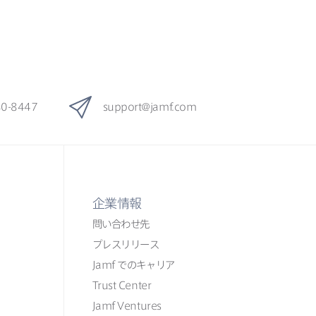
80-8447
support
@
jamf
.
com
企業情報
問い​合わせ先
プレスリリース
Jamf
での​​キャリア
Trust Center
Jamf Ventures