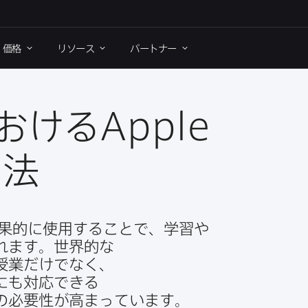
価格
リソース
パートナー
​おける
Apple
用法
的に​使用する​ことで、​学習や​
れます。​世界的な​
授業だけでなく、​
も​対応できる​
​必要性が​高まっています。