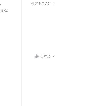
t
AI
アシスタント
nsics
日本語