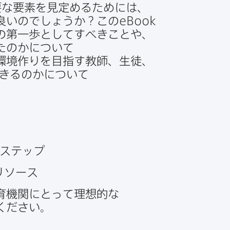
要な​要素を​見定める​ためには、​
​良いのでしょうか？​この
eBook
​第一歩と​して​すべき​ことや、​
たのかに​ついて​
境作りを​目指す教師、​生徒、​
きるのかに​ついて​
​ステップ
​リソース
機関に​とって​理想的な​
ください。