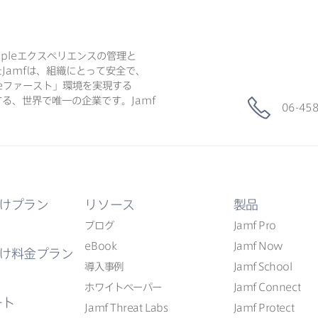
ple
エクスペリエンスの​管理と​
た
Jamf
は、​組織に​とって​安全で、​
e
ファースト」環境を​実現する​
る、​世界で​唯一の​企業です。
Jamf
06-45
けプラン
リソース
製品
ブログ
Jamf Pro
eBook
Jamf Now
け料金プラン
導入事例
Jamf School
ホワイトペーパー
Jamf Connect
ート
Jamf Threat Labs
Jamf Protect