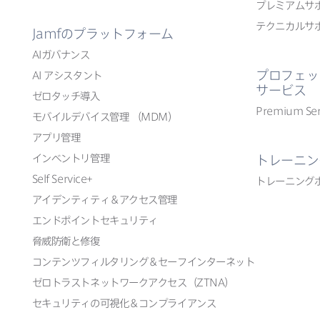
プレミアムサ
テクニカルサ
Jamf
の​プラットフォーム
AI
ガバナンス
プロフェッ
AI
アシスタント
サービス
ゼロタッチ導入
Premium Ser
モバイルデバイス管理
（
MDM
）
アプリ管理
インベントリ管理
トレーニン
Self Service
+
トレーニング
アイデンティティ＆アクセス管理
エンドポイントセキュリティ
脅威防衛と​修復
コンテンツフィルタリング＆セーフインターネット
ゼロトラストネットワークアクセス​（
ZTNA
）
セキュリティの​可視化＆コンプライアンス