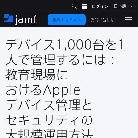
サ
日本語
イ
メ
ト
検
イ
索
お問い合わせ
無料トライアル
ン
ホ
ナ
コ
ー
ビ
ン
ム
ゲ
テ
デバイス
1
,
000
台を
1
ー
ン
シ
ツ
ョ
人で​管理するには​：
に
ン
を
教育現場に​
移
動
切
り
おける
Apple
替
デバイス管理と​
え
る
セキュリティの​
大規模運用方​法