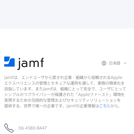
o
e
d
共
o
r
I
有
k
で
n
で
で
共
共
有
共
有
有
日本語
Jamf
は、​エンドユーザから​愛され企業・組織から​信頼される
Apple
エクスペリエンスの​管理と​セキュアな​運用を​通して、​業務の​簡素化を​
目指しています。​また
Jamf
は、​組織に​とって​安全で、​ユーザに​とって​
シンプルかつプライバシーが​保護された​「
Apple
ファースト」環境を​
実現する​ための​包括的な​管理および​セキュリティソリューションを​
提供する、​世界で​唯一の​企業です。
Jamf
の​企業情報は
こちら
から。
06-4580-8447