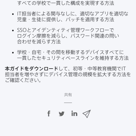
すべての​学校で​一貫した​構成を​実現する​方​法
IT
担当者に​よる​関与なしに、​適切な​アプリを​適切な​
児童・生徒に​提供し、​パッチを​適用する​方​法
SSO
と​アイデンティティ管理ワークフローで​
ログイン摩擦を​減らし、​パスワード関連の​問い​
合わせを​減らす方​法
学校・自宅・​その間を​移動する​デバイスすべてに​
一貫した​セキュリティベースラインを​維持する​方​法
本ガイドを​ダウンロード
して、​初等・中等教育機関で
IT
担当者を​増や​さずに​デバイス管理の​規模を​拡大する​方​法を​
ご確認ください。
共有
F
T
L
メ
a
w
i
ー
c
i
n
ル
e
t
k
で
b
t
e