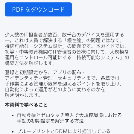
PDF
をダウンロード
少人数の
IT
担当者が​数百、​数千台の​デバイスを​運用する
―。​これは​人員で​解決する​「根性論」の​問題ではなく、​
持続可能な​「システム設計」の​問題です。​本ガイドでは、​
初等・中等教育機関の
IT
管理者の​皆様に​向けて、​大規模な​
運用を​コントロール可能に​する​「持続可能な​システム」の​
構築方​法を​解説します。
登録と​初期設定から、​アプリの​配布・
アイデンティティ管理・セキュリティまで、​各章では​
手作業に​よる​管理が​限界を​迎える​ポイントを​取り上げ、​
自動化に​よって​運用が​どのように​変わるのかを​
解き明かします。
本資料で​学べる​こと
自動登録と​ゼロタッチ導入で​大規模環境に​おける​
手動の​初期設定を​解消する​方​法
ブループリントと
DDM
に​より​担当している​