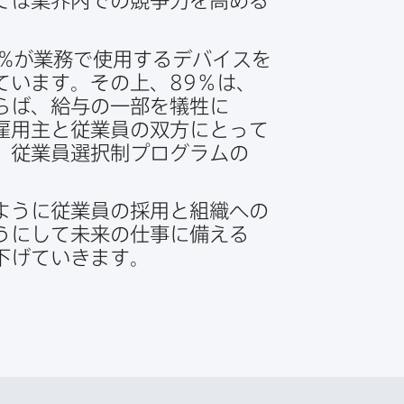
ては​業界内での​競争力を​高める​
%が​業務で​使用する​デバイスを​
ています。​その上、
89
％は、​
ば、​給与の​一部を​犠牲に​
雇用主と​従業員の​双方に​とって​
、​従業員選択制プログラムの​
うに​従業員の​採用と​組織への​
に​して​未来の​仕事に​備える​
り下げていきます。