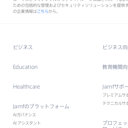
ための​包括的な​管理および​セキュリティソリューションを​提供す
の​企業情報は
こちら
から。
ビジネス
ビジネス向
Education
教育機関向
Healthcare
Jamf
サポ
プレミアムサ
テクニカルサ
Jamf
の​プラットフォーム
AI
ガバナンス
プロフェッ
AI
アシスタント