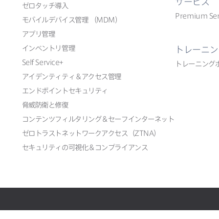
サービス
ゼロタッチ導入
Premium Ser
モバイルデバイス管理
（
MDM
）
アプリ管理
インベントリ管理
トレーニン
Self Service
+
トレーニング
アイデンティティ＆アクセス管理
エンドポイントセキュリティ
脅威防衛と​修復
コンテンツフィルタリング＆セーフインターネット
ゼロトラストネットワークアクセス​（
ZTNA
）
セキュリティの​可視化＆コンプライアンス
All contents
©
copyright 2002-2026 Jamf
.
無断転載禁止