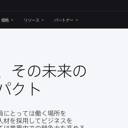
価格
リソース
パートナー
​その​未来の​
ンパクト
​とっては​働く​場所を​
人材を​採用して​ビジネスを​