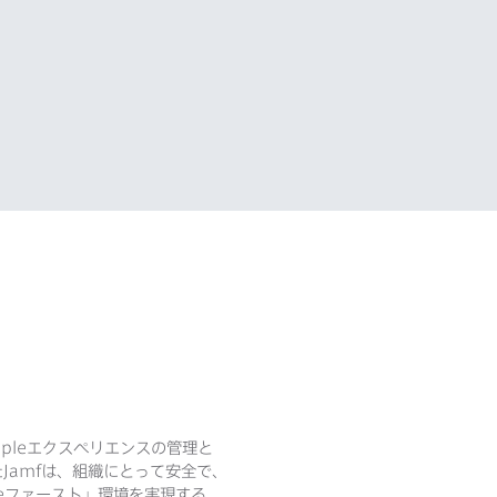
ple
エクスペリエンスの​管理と​
た
Jamf
は、​組織に​とって​安全で、​
e
ファースト」環境を​実現する​