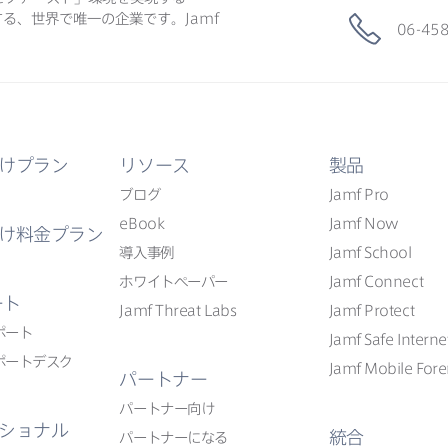
る、​世界で​唯一の​企業です。
Jamf
06-45
けプラン
リソース
製品
ブログ
Jamf Pro
eBook
Jamf Now
け料金プラン
導入事例
Jamf School
ホワイトペーパー
Jamf Connect
ート
Jamf Threat Labs
Jamf Protect
ポート
Jamf Safe Interne
ポートデスク
Jamf Mobile Fore
パートナー
パートナー向け
ショナル
統合
パートナーに​なる