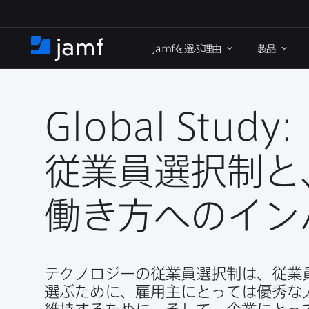
メ
イ
Jamf
を​選ぶ理由
製品
ン
ホ
コ
ー
ン
ム
テ
ン
Global Study
:
ツ
に
従業員選択制と、
移
動
働き方への​イ
テクノロジーの​従業員選択制は、​従業員に
選ぶために、​雇用主に​とっては​優秀な​