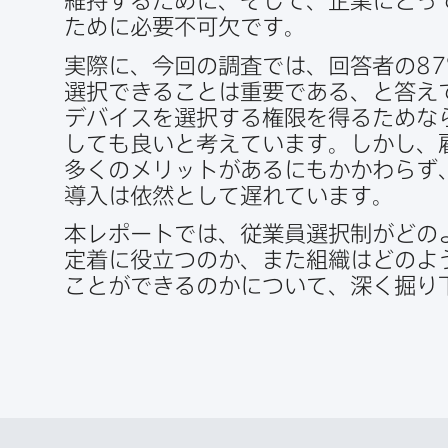
維持する​ために、​そして、​企業に​とっ
ために​必要不可欠です。
実際に、​今回の​調査では、​回答者の
87
選択できる​ことは​重要である、と​答え
デバイスを​選択する​権限を​得る​ためなら
しても​良いと​考えています。​しかし、​
多くの​メリットが​あるにも​かかわらず
導入は​依然と​して​遅れています。
本レポートでは、​従業員選択制が​どのよ
定着に​役立つのか、​また​組織は​どのよう
ことができるのかに​ついて、​深く​掘