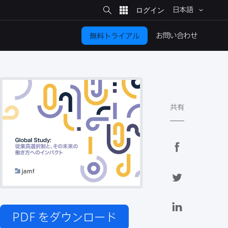
サ
イ
日本語
ト
検
索
お問い​合わせ
無料トライアル
共有
F
a
c
T
e
w
b
i
L
o
t
i
PDF
をダウンロード
o
t