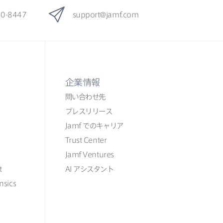
80-8447
support
@
jamf
.
com
企業情報
問い​合わせ先
プレスリリース
Jamf
での​​キャリア
Trust Center
Jamf Ventures
t
AI
アシスタント
nsics