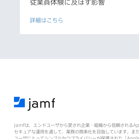
従業員体験に​及ぼす影響
詳細は​こちら
Jamf
は、​エンドユーザから​愛され企業・組織から​信頼される
Ap
セキュアな​運用を​通して、​業務の​簡素化を​目指しています。​ま
ユーザに​とって​シンプルかつプライバシーが​保護された​「
Appl