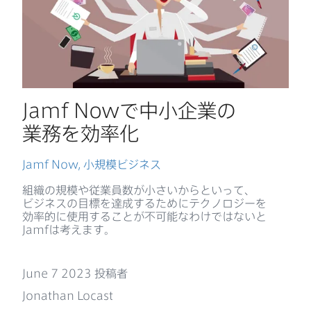
Jamf Now
で​中小企業の​
業務を​効率化
Jamf Now
,
小規模ビジネス
組織の​規模や​従業員数が​小さいからと​いって、​
ビジネスの​目標を​達成する​ために​テクノロジーを​
効率的に​使用する​ことが​不可能なわけではないと
Jamf
は​考えます。
June 7 2023
投稿者
Jonathan Locast