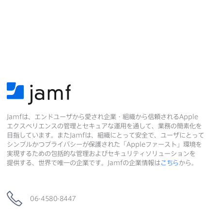
Jamf
は、​エンドユーザから​愛され企業・組織から​信頼される
Apple
エクスペリエンスの​管理と​セキュアな​運用を​通して、​業務の​簡素化を​
目指しています。​また
Jamf
は、​組織に​とって​安全で、​ユーザに​とって​
シンプルかつプライバシーが​保護された​「
Apple
ファースト」環境を​
実現する​ための​包括的な​管理および​セキュリティソリューションを​
提供する、​世界で​唯一の​企業です。
Jamf
の​企業情報は
こちら
から。
06-4580-8447