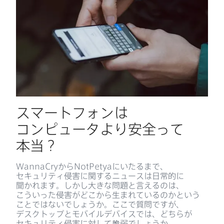
スマートフォンは​
コンピュータより​安全って​
本当？
WannaCry
から
NotPetya
に​いたるまで、​
セキュリティ侵害に​関する​ニュースは​日常的に​
聞かれます。​しかし​大きな​問題と​言えるのは、​
こういった​侵害が​どこから​生まれているのかと​いう​
ことではないでしょうか。​ここで​質問ですが、​
デスクトップと​モバイルデバイスでは、​どちらが​
セキュリティ侵害に​対して​脆弱でしょうか。