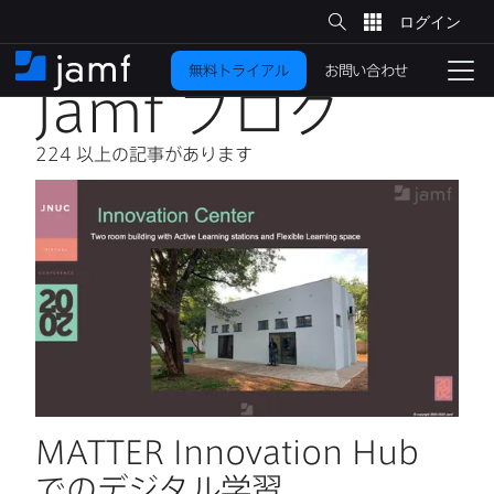
サ
イ
メ
ト
検
イ
索
お問い合わせ
無料トライアル
ン
ホ
ナ
Jamf
ブログ
コ
ー
ビ
ン
ム
ゲ
テ
ー
224
以上の​記事が​あります
ン
シ
ツ
ョ
に
ン
を
移
動
切
り
替
え
る
MATTER Innovation Hub
での​デジタル学習