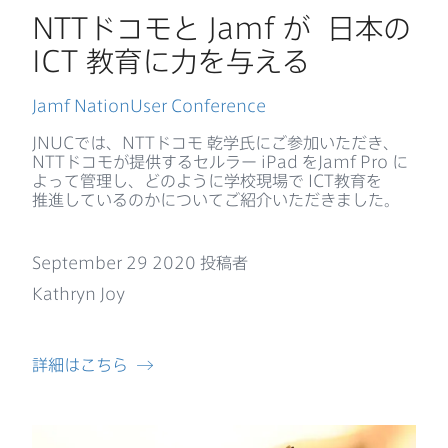
NTT
ドコモと
Jamf
が
日本の
ICT
教育に​力を​与える
Jamf NationUser Conference
JNUC
では、
NTT
ドコモ
乾学氏に​ご参加いただき、
NTT
ドコモが​提供する​セルラー
iPad
を
Jamf Pro
に​
よって​管理し、​どのように​学校現場で
ICT
教育を​
推進しているのかに​ついて​ご紹介いただきました。
September 29 2020
投稿者
Kathryn Joy
詳細は​こちら