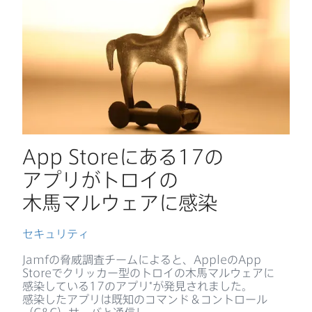
App Store
に​ある
17
の​
アプリが​トロイの​
木馬マルウェアに​感染
セキュリティ
Jamf
の​脅威調査チームに​よると、
Apple
の
App
Store
で​クリッカー型の​トロイの​木馬マルウェアに​
感染している
17
の​アプリ*が​発見されました。​
感染した​アプリは​既知の​コマンド＆コントロール​