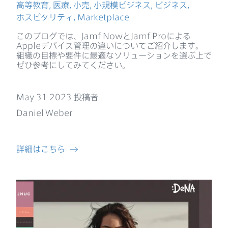
高等教育
,
医療
,
小売
,
小規模ビジネス
,
ビジネス
,
ホスピタリティ
,
Marketplace
この​ブログでは、
Jamf Now
と
Jamf Pro
に​よる
Apple
デバイス管理の​違いに​ついて​ご紹介します。​
組織の​目標や​要件に​最適な​ソリューションを​選ぶ上で​
ぜひ参考に​してみてください。
May 31 2023
投稿者
Daniel Weber
詳細は​こちら