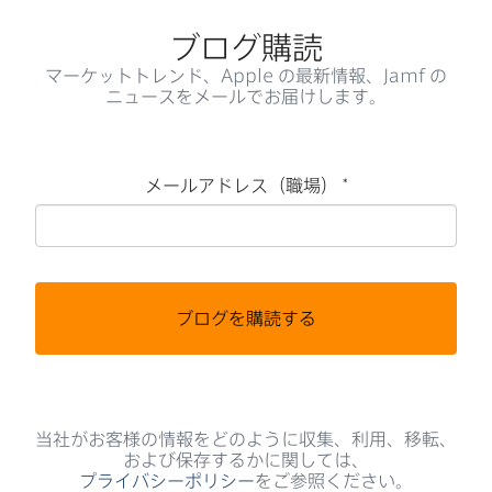
ブログ購読
マーケットトレンド、
Apple
の​最新情報、
Jamf
の​
ニュースを​メールで​お届けします。
メールアドレス（職場）
*
必
須
ブログを購読する
当社が​お客様の​情報を​どのように​収集、​利用、​移転、​
および​保存するかに​関しては、
プライバシーポリシー
を​ご参照ください。