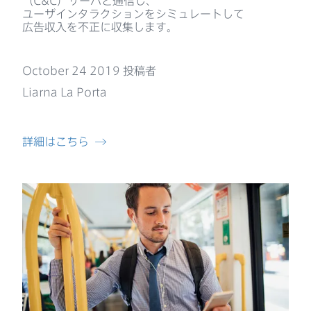
（
C
&
C
）​サーバと​通信し、​
ユーザインタラクションを​シミュレートして​
広告収入を​不正に​収集します。
October 24 2019
投稿者
Liarna La Porta
詳細は​こちら