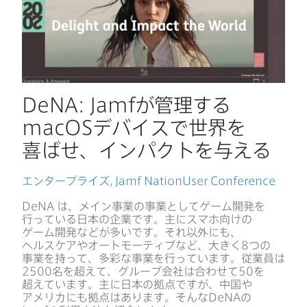
DeNA
:
Jamf
が​管理する
macOS
デバイスで​世界を​
喜ばせ、​インパクトを​与える
エンタープライズ
,
Jamf NationUser Conference
DeNA
は、​メイン事業の​事業と​して​ゲーム開発を​
行っている​日本の​企業です。​主に​スマホ向けの​
ゲーム開発などが​多いです。​それ以外にも、​
ヘルスケアや​オートモーティブなど、​大きく
8
つの​
事業を​持って、​多彩な​事業を​行っています。​従業員は
2500
名を​超えて、​グループ会社は​合わせて
50
を​
超えています。​主に​日本の​拠点ですが、​中国や​
アメリカにも​拠点は​あります。​そんな
DeNA
の