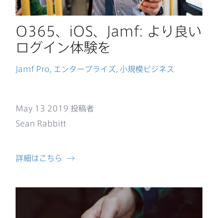
O365
、
iOS
、
Jamf
:
より​良い​
ログイン体験を
Jamf Pro
,
エンタープライズ
,
小規模ビジネス
May 13 2019
投稿者
Sean Rabbitt
詳細は​こちら